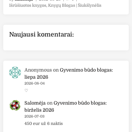
8
P
Išrūšiuotos knygos
,
Knygų Blogas | Šiukšlynėlis
(
o
1
s
2
t
2
e
Naujausi komentarai:
)
d
i
M
n
i
c
h
Anonymous
on
Gyvenimo būdo blogas:
a
liepa 2026
e
2026-08-04
l
♡
S
c
Salomėja
on
Gyvenimo būdo blogas:
o
birželis 2026
t
2026-07-03
t
450 eur už 6 naktis
"