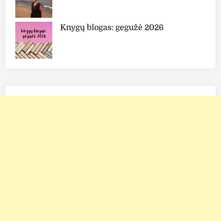
p
a
s
Knygų blogas: gegužė 2026
l
a
p
t
y
s
"