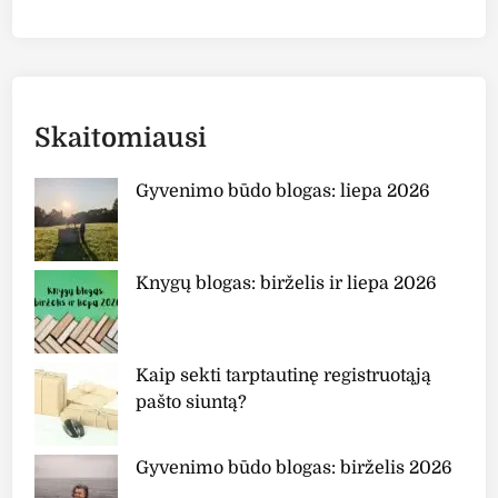
g
o
j
o
N
Skaitomiausi
i
k
Gyvenimo būdo blogas: liepa 2026
o
l
o
Knygų blogas: birželis ir liepa 2026
F
l
a
m
Kaip sekti tarptautinę registruotąją
e
pašto siuntą?
l
i
Gyvenimo būdo blogas: birželis 2026
o