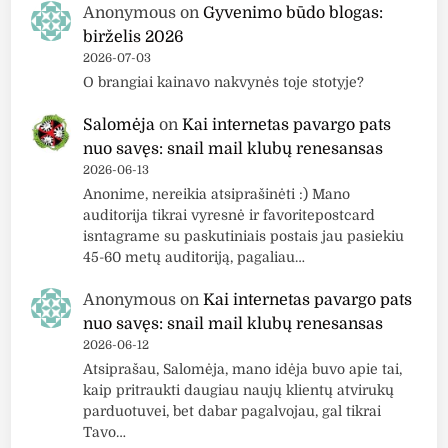
A
Anonymous
on
Gyvenimo būdo blogas:
l
birželis 2026
c
2026-07-03
h
O brangiai kainavo nakvynės toje stotyje?
e
Salomėja
on
Kai internetas pavargo pats
m
nuo savęs: snail mail klubų renesansas
i
2026-06-13
k
Anonime, nereikia atsiprašinėti :) Mano
a
auditorija tikrai vyresnė ir favoritepostcard
s
isntagrame su paskutiniais postais jau pasiekiu
.
45-60 metų auditoriją, pagaliau…
N
e
Anonymous
on
Kai internetas pavargo pats
m
nuo savęs: snail mail klubų renesansas
i
2026-06-12
Atsiprašau, Salomėja, mano idėja buvo apie tai,
r
kaip pritraukti daugiau naujų klientų atvirukų
t
parduotuvei, bet dabar pagalvojau, gal tikrai
i
Tavo…
n