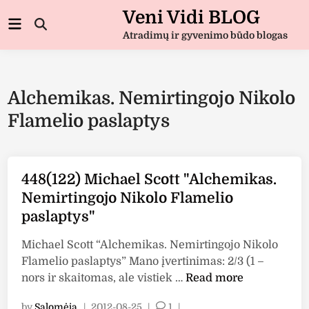
Skip
Veni Vidi BLOG
Main
to
Open
Menu
Atradimų ir gyvenimo būdo blogas
Search
content
Alchemikas. Nemirtingojo Nikolo
Flamelio paslaptys
448(122) Michael Scott "Alchemikas.
Nemirtingojo Nikolo Flamelio
paslaptys"
Michael Scott “Alchemikas. Nemirtingojo Nikolo
Flamelio paslaptys” Mano įvertinimas: 2/3 (1 –
4
nors ir skaitomas, ale vistiek …
Read more
4
by
Salomėja
|
2012-08-25
|
1
|