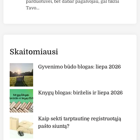
parduotuvei, bet dabar pagalvojau, gal tikrai
”
"
Tavo…
a
T
p
o
ž
n
v
y
a
M
l
o
Skaitomiausi
g
l
a
y
Gyvenimo būdo blogas: liepa 2026
P
a
n
Knygų blogas: birželis ir liepa 2026
d
a
’
s
Kaip sekti tarptautinę registruotąją
D
pašto siuntą?
r
e