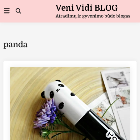
Skip
Veni Vidi BLOG
Main
to
Open
Menu
Atradimų ir gyvenimo būdo blogas
Search
content
panda