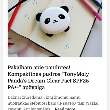
n
r
b
a
“
T
o
n
y
M
o
l
Pakalbam apie pandutes!
y
”
Kompaktinės pudros "TonyMoly
b
Panda’s Dream Clear Pact SPF25
l
PA++" apžvalga
a
k
Dažnai žiūrėdama į kitų žmonių namų
s
nuotraukas stebiuosi kaip jie sugeba taip gražiai
t
P
gyventi. Ant lentynėlės …
Read more