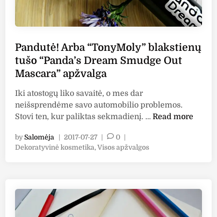
Pandutė! Arba “TonyMoly” blakstienų
tušo “Panda’s Dream Smudge Out
Mascara” apžvalga
Iki atostogų liko savaitė, o mes dar
neišsprendėme savo automobilio problemos.
P
Stovi ten, kur paliktas sekmadienį. …
Read more
a
by
Salomėja
|
2017-07-27
|
0
|
n
P
Dekoratyvinė kosmetika
,
Visos apžvalgos
d
o
u
s
t
t
ė
e
!
d
i
A