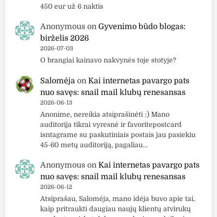
e
s
450 eur už 6 naktis
a
!
m
K
Anonymous
on
Gyvenimo būdo blogas:
S
o
birželis 2026
m
m
2026-07-03
u
p
O brangiai kainavo nakvynės toje stotyje?
d
a
Salomėja
on
Kai internetas pavargo pats
g
k
nuo savęs: snail mail klubų renesansas
e
t
2026-06-13
O
i
Anonime, nereikia atsiprašinėti :) Mano
u
n
auditorija tikrai vyresnė ir favoritepostcard
t
ė
isntagrame su paskutiniais postais jau pasiekiu
M
s
45-60 metų auditoriją, pagaliau…
a
p
s
u
Anonymous
on
Kai internetas pavargo pats
c
d
nuo savęs: snail mail klubų renesansas
a
r
2026-06-12
r
Atsiprašau, Salomėja, mano idėja buvo apie tai,
o
kaip pritraukti daugiau naujų klientų atvirukų
a
s