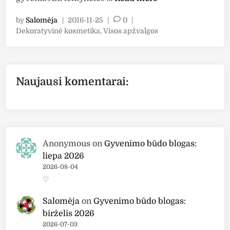
i
a
by
Salomėja
|
2016-11-25
|
0
|
e
k
P
Dekoratyvinė kosmetika
,
Visos apžvalgos
n
a
o
ų
l
s
t
b
t
u
a
e
Naujausi komentarai:
š
m
d
o
i
a
n
“
p
P
i
a
e
Anonymous
on
Gyvenimo būdo blogas:
n
p
liepa 2026
d
a
2026-08-04
a
n
♡
’
d
s
u
Salomėja
on
Gyvenimo būdo blogas:
D
t
birželis 2026
r
e
2026-07-03