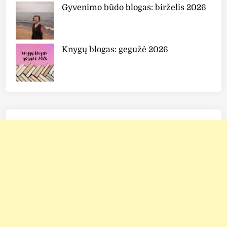
Gyvenimo būdo blogas: birželis 2026
a
m
C
l
Knygų blogas: gegužė 2026
e
a
r
P
a
c
t
S
P
F
2
5
P
A