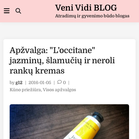
Skip
Veni Vidi BLOG
Main
to
Open
Menu
Atradimų ir gyvenimo būdo blogas
Search
content
Apžvalga: "L’occitane"
jazminų, šlamučių ir neroli
rankų kremas
by
g12
|
2016-01-05
|
0
|
Posted
Kūno priežiūra
,
Visos apžvalgos
in