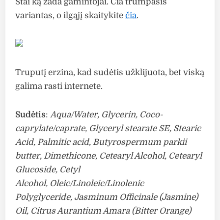
Štai ką žada gamintojai. Čia trumpasis
variantas, o ilgąjį skaitykite
čia
.
Truputį erzina, kad sudėtis užklijuota, bet viską
galima rasti internete.
Sudėtis
:
Aqua/Water, Glycerin, Coco-
caprylate/caprate, Glyceryl stearate SE, Stearic
Acid, Palmitic acid, Butyrospermum parkii
butter, Dimethicone, Cetearyl Alcohol, Cetearyl
Glucoside, Cetyl
Alcohol, Oleic/Linoleic/Linolenic
Polyglyceride, Jasminum Officinale (Jasmine)
Oil, Citrus Aurantium Amara (Bitter Orange)