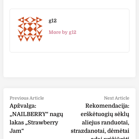
g12
More by g12
Post
Previous
Nex
Previous Article
Next Article
article:
arti
Apžvalga:
Rekomendacija:
navigation
„NAILBERRY“ nagų
erškėtuogių sėklų
lakas „Strawberry
aliejus randuotai,
Jam“
strazdanotai, dėmėtai