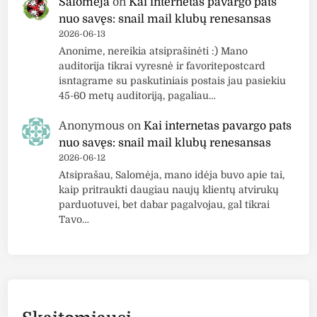
Salomėja
on
Kai internetas pavargo pats
nuo savęs: snail mail klubų renesansas
2026-06-13
Anonime, nereikia atsiprašinėti :) Mano
auditorija tikrai vyresnė ir favoritepostcard
isntagrame su paskutiniais postais jau pasiekiu
45-60 metų auditoriją, pagaliau…
Anonymous
on
Kai internetas pavargo pats
nuo savęs: snail mail klubų renesansas
2026-06-12
Atsiprašau, Salomėja, mano idėja buvo apie tai,
kaip pritraukti daugiau naujų klientų atvirukų
parduotuvei, bet dabar pagalvojau, gal tikrai
Tavo…