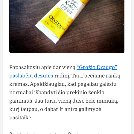
Papasakosiu apie dar vieną
“Grožio Draugo”
paslapčių dėžutės
radinį. Tai L’occitane rankų
kremas. Apsidžiaugiau, kad pagaliau galėsiu
normaliai išbandyti šio prekinio ženklo
gaminius. Jau turiu vieną dušo žele miniuką,
kurį taupau, o dabar ir antra galimybė
pasitaikė.