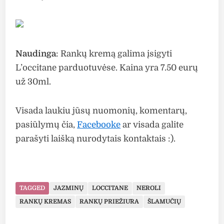
Naudinga
: Rankų kremą galima įsigyti
L’occitane parduotuvėse. Kaina yra 7.50 eurų
už 30ml.
Visada laukiu jūsų nuomonių, komentarų,
pasiūlymų čia,
Facebooke
ar visada galite
parašyti laišką nurodytais kontaktais :).
TAGGED
JAZMINŲ
LOCCITANE
NEROLI
RANKŲ KREMAS
RANKŲ PRIEŽIŪRA
ŠLAMUČIŲ