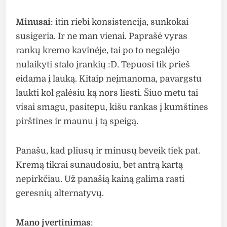
Minusai
: itin riebi konsistencija, sunkokai
susigeria. Ir ne man vienai. Paprašė vyras
rankų kremo kavinėje, tai po to negalėjo
nulaikyti stalo įrankių :D. Tepuosi tik prieš
eidama į lauką. Kitaip neįmanoma, pavargstu
laukti kol galėsiu ką nors liesti. Šiuo metu tai
visai smagu, pasitepu, kišu rankas į kumštines
pirštines ir maunu į tą speigą.
Panašu, kad pliusų ir minusų beveik tiek pat.
Kremą tikrai sunaudosiu, bet antrą kartą
nepirkčiau. Už panašią kainą galima rasti
geresnių alternatyvų.
Mano įvertinimas
: