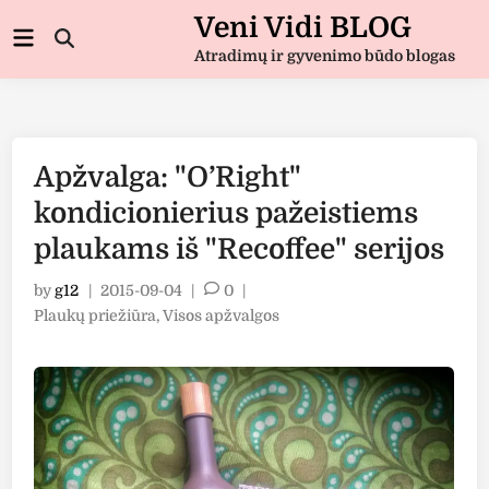
Skip
Veni Vidi BLOG
Main
to
Open
Menu
Atradimų ir gyvenimo būdo blogas
Search
content
Apžvalga: "O’Right"
kondicionierius pažeistiems
plaukams iš "Recoffee" serijos
by
g12
|
2015-09-04
|
0
|
Posted
Plaukų priežiūra
,
Visos apžvalgos
in