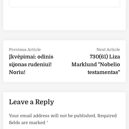
Post
Previous
Nex
Previous Article
Next Article
article:
arti
Įkvėpimai: odinis
730(61) Liza
navigation
sijonas rudeniui!
Marklund "Nobelio
Noriu!
testamentas"
Leave a Reply
Your email address will not be published.
Required
fields are marked
*