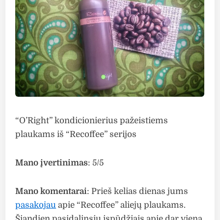
“O’Right” kondicionierius pažeistiems
plaukams iš “Recoffee” serijos
Mano įvertinimas
: 5/5
Mano komentarai
: Prieš kelias dienas jums
pasakojau
apie “Recoffee” aliejų plaukams.
Šiandien pasidalinsiu įspūdžiais apie dar vieną