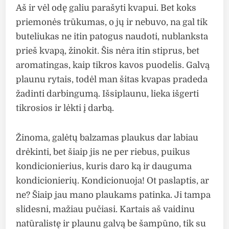
Aš ir vėl odę galiu parašyti kvapui. Bet koks
priemonės trūkumas, o jų ir nebuvo, na gal tik
buteliukas ne itin patogus naudoti, nublanksta
prieš kvapą, žinokit. Šis nėra itin stiprus, bet
aromatingas, kaip tikros kavos puodelis. Galvą
plaunu rytais, todėl man šitas kvapas pradeda
žadinti darbingumą. Išsiplaunu, lieka išgerti
tikrosios ir lėkti į darbą.
Žinoma, galėtų balzamas plaukus dar labiau
drėkinti, bet šiaip jis ne per riebus, puikus
kondicionierius, kuris daro ką ir dauguma
kondicionierių. Kondicionuoja! Ot paslaptis, ar
ne? Šiaip jau mano plaukams patinka. Ji tampa
slidesni, mažiau pučiasi. Kartais aš vaidinu
natūralistę ir plaunu galvą be šampūno, tik su