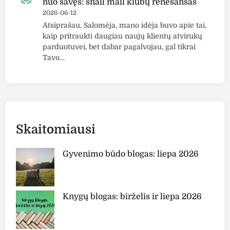
nuo savęs: snail mail klubų renesansas
2026-06-12
Atsiprašau, Salomėja, mano idėja buvo apie tai,
kaip pritraukti daugiau naujų klientų atvirukų
parduotuvei, bet dabar pagalvojau, gal tikrai
Tavo…
Skaitomiausi
Gyvenimo būdo blogas: liepa 2026
Knygų blogas: birželis ir liepa 2026