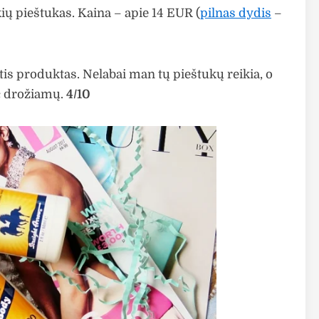
ių pieštukas. Kaina – apie 14 EUR (
pilnas dydis
–
tis produktas. Nelabai man tų pieštukų reikia, o
č drožiamų.
4/10