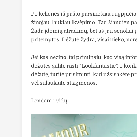
Po kelionės iš pašto parsinešiau rugpjūčio 
žinojau, laukiau įkvėpimo. Tad šiandien p
Žada įdomių atradimų, bet aš jau senokai į
pritemptos. Dėžutė žydra, visai nieko, nor
Jei kas nežino, tai priminsiu, kad visą inf
dėžutes galite rasti “Lookfantastic”, o konk
dėžutę, turite prisiminti, kad užsisakėte p
vėl sulauksite staigmenos.
Lendam į vidų.