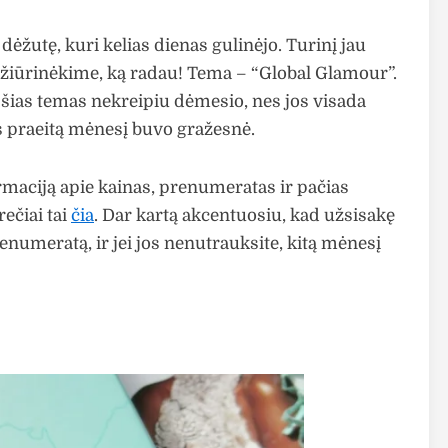
dėžutę, kuri kelias dienas gulinėjo. Turinį jau
ažiūrinėkime, ką radau! Tema – “Global Glamour”.
 šias temas nekreipiu dėmesio, nes jos visada
s praeitą mėnesį buvo gražesnė.
ormaciją apie kainas, prenumeratas ir pačias
rečiai tai
čia
. Dar kartą akcentuosiu, kad užsisakę
renumeratą, ir jei jos nenutrauksite, kitą mėnesį