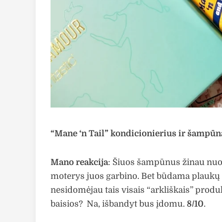
“Mane ‘n Tail” kondicionierius ir šampūn
Mano reakcija
: Šiuos šampūnus žinau nuo 
moterys juos garbino. Bet būdama plaukų 
nesidomėjau tais visais “arkliškais” produ
baisios? Na, išbandyt bus įdomu.
8/10
.