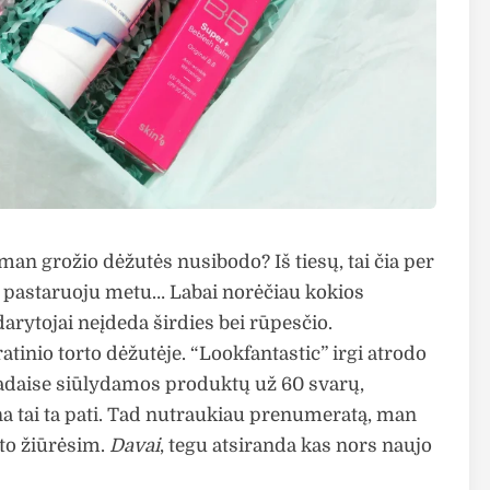
 man grožio dėžutės nusibodo? Iš tiesų, tai čia per
Bet pastaruoju metu… Labai norėčiau kokios
darytojai neįdeda širdies bei rūpesčio.
inio torto dėžutėje. “Lookfantastic” irgi atrodo
 Kadaise siūlydamos produktų už 60 svarų,
na tai ta pati. Tad nutraukiau prenumeratą, man
 to žiūrėsim.
Davai
, tegu atsiranda kas nors naujo