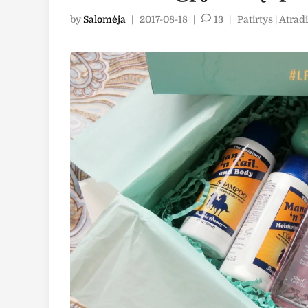
Posted
by
Salomėja
|
2017-08-18
|
13
|
Patirtys | Atrad
in