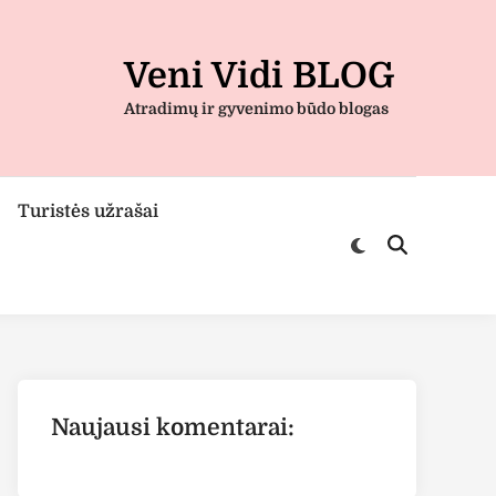
Veni Vidi BLOG
Atradimų ir gyvenimo būdo blogas
Turistės užrašai
Switch
Open
to
Search
dark
mode
Naujausi komentarai: