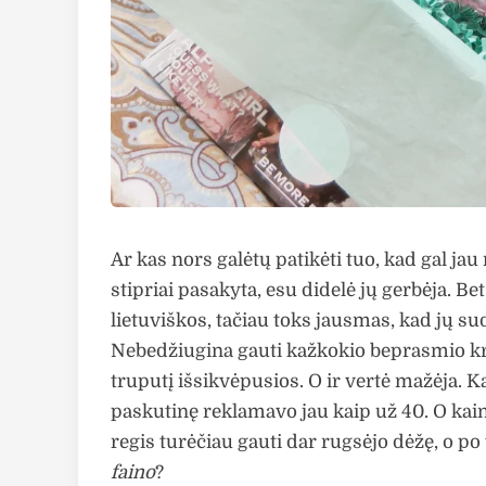
Ar kas nors galėtų patikėti tuo, kad gal jau
stipriai pasakyta, esu didelė jų gerbėja. 
lietuviškos, tačiau toks jausmas, kad jų su
Nebedžiugina gauti kažkokio beprasmio krat
truputį išsikvėpusios. O ir vertė mažėja.
paskutinę reklamavo jau kaip už 40. O kai
regis turėčiau gauti dar rugsėjo dėžę, o po
faino
?