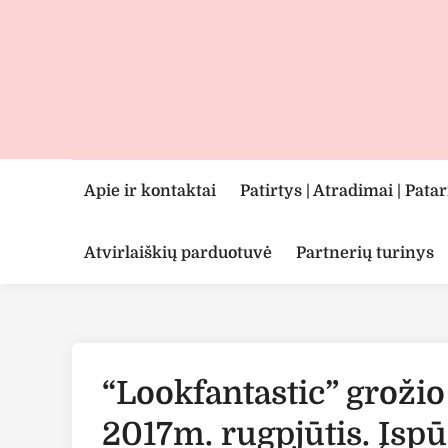
Skip
to
content
Apie ir kontaktai
Patirtys | Atradimai | Pata
Atvirlaiškių parduotuvė
Partnerių turinys
“Lookfantastic” groži
2017m. rugpjūtis. Įspū