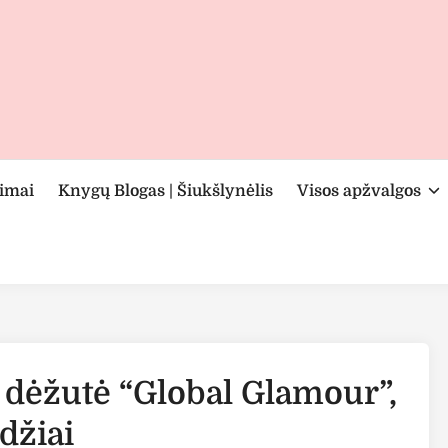
rimai
Knygų Blogas | Šiukšlynėlis
Visos apžvalgos
o dėžutė “Global Glamour”,
džiai