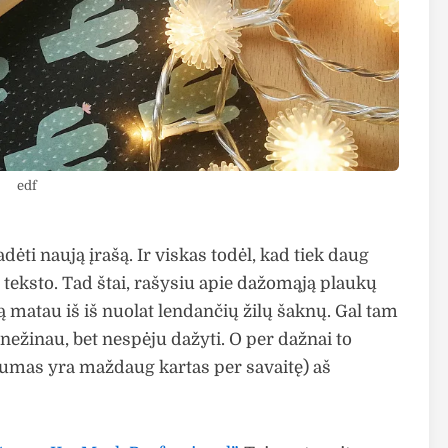
edf
ėti naują įrašą. Ir viskas todėl, kad tiek daug
teksto. Tad štai, rašysiu apie dažomąją plaukų
ą matau iš iš nuolat lendančių žilų šaknų. Gal tam
 nežinau, bet nespėju dažyti. O per dažnai to
ovumas yra maždaug kartas per savaitę) aš