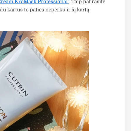
Cream KroMask Professional”
. Taip pat rasite
 du kartus to paties neperku ir šį kartą