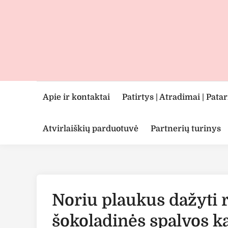
Skip
to
content
Apie ir kontaktai
Patirtys | Atradimai | Pata
Atvirlaiškių parduotuvė
Partnerių turinys
Noriu plaukus dažyti r
šokoladinės spalvos k