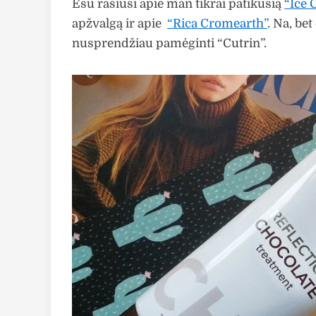
Esu rašiusi apie man tikrai patikusią
“Ice 
apžvalgą ir apie
“Rica Cromearth”
. Na, bet
nusprendžiau pamėginti “Cutrin”.