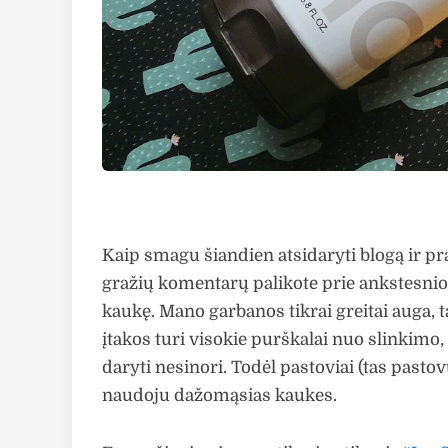
Kaip smagu šiandien atsidaryti blogą ir prad
gražių komentarų palikote prie ankstesnio 
kaukę. Mano garbanos tikrai greitai auga, t
įtakos turi visokie purškalai nuo slinkimo,
daryti nesinori. Todėl pastoviai (tas past
naudoju dažomąsias kaukes.