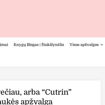
rimai
Knygų Blogas | Šiukšlynėlis
Visos apžvalgos
ečiau, arba “Cutrin”
aukės apžvalga