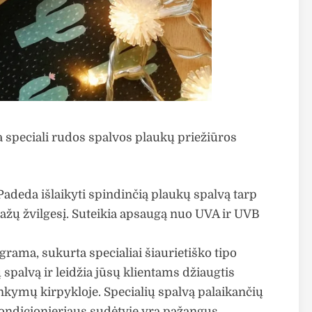
a speciali rudos spalvos plaukų priežiūros
Padeda išlaikyti spindinčią plaukų spalvą tarp
ažų žvilgesį. Suteikia apsaugą nuo UVA ir UVB
rama, sukurta specialiai šiaurietiško tipo
 spalvą ir leidžia jūsų klientams džiaugtis
nkymų kirpykloje. Specialių spalvą palaikančių
ondicionieriaus sudėtyje yra pažangus