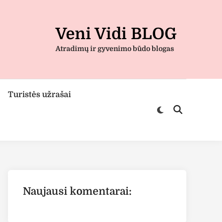
Veni Vidi BLOG
Atradimų ir gyvenimo būdo blogas
Turistės užrašai
Switch
Open
to
Search
dark
mode
Naujausi komentarai: