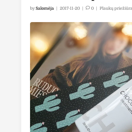
Posted
by
Salomėja
|
2017-11-20
|
0
|
Plaukų priežiūr
in