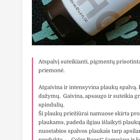
Atspalvį suteikianti, pigmentų prisotint
priemonė.
Atgaivina ir intensyvina plaukų spalvą. 
dažymų. Gaivina, apsaugo ir suteikia gr
spindulių.
Ši plaukų priežiūrai namuose skirta prog
plaukams, padeda ilgiau išlaikyti plaukų
nuostabios spalvos plaukais tarp apsila
produktų – „Color Boost“ šampūno ir k