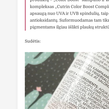
kompleksas „Cutrin Color Boost Complex
apsaugą nuo UVA ir UVB spindulių, taip
antioksidantų. Suformuodamas tam tikrą
pigmentams ilgiau išlikti plaukų struktū
Sudėtis: