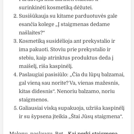
surinkinėti kosmetiką dėžutei.
Susišūkauja su kitame parduotuvės gale
esančia kolege „Į staigmenas dedame
našlaites?“
Kosmetiką susidėlioja ant prekystalio ir
ima pakuoti. Stoviu prie prekystalio ir
stebiu, kaip atrinktus produktus deda į
maišelį, riša kaspinėlį.
Paslaugiai pasisiūlo: „Čia du lūpų balzamai,
gal vieną sau norite? Va, vienas mažesnis,
kitas didesnis“. Nenoriu balzamo, noriu
staigmenos.
Galiausiai viską supakuoja, užriša kaspinėlį
ir su šypsena įteikia „Štai Jūsų staigmena“.
Malonu, paslaugu. Bet…
Kai perki staigmeną,