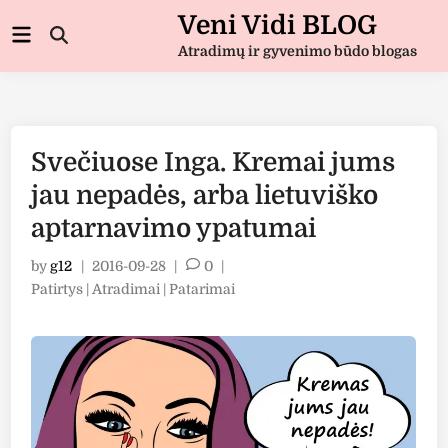
Skip
Veni Vidi BLOG
Main
to
Open
Menu
Atradimų ir gyvenimo būdo blogas
Search
content
Svečiuose Inga. Kremai jums
jau nepadės, arba lietuviško
aptarnavimo ypatumai
by
g12
|
2016-09-28
|
0
|
Posted
Patirtys | Atradimai | Patarimai
in