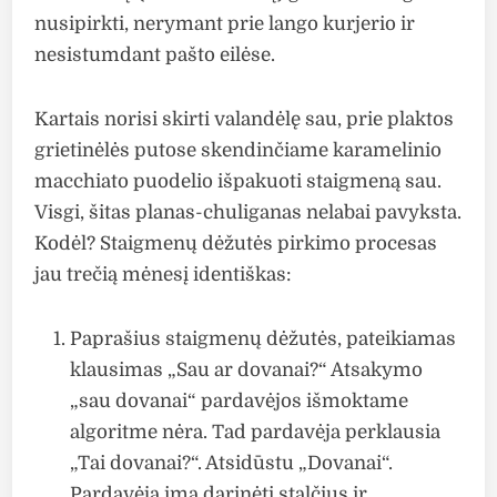
nusipirkti, nerymant prie lango kurjerio ir
nesistumdant pašto eilėse.
Kartais norisi skirti valandėlę sau, prie plaktos
grietinėlės putose skendinčiame karamelinio
macchiato puodelio išpakuoti staigmeną sau.
Visgi, šitas planas-chuliganas nelabai pavyksta.
Kodėl? Staigmenų dėžutės pirkimo procesas
jau trečią mėnesį identiškas:
Paprašius staigmenų dėžutės, pateikiamas
klausimas „Sau ar dovanai?“ Atsakymo
„sau dovanai“ pardavėjos išmoktame
algoritme nėra. Tad pardavėja perklausia
„Tai dovanai?“. Atsidūstu „Dovanai“.
Pardavėja ima darinėti stalčius ir