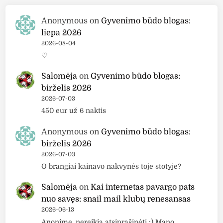
Anonymous
on
Gyvenimo būdo blogas:
liepa 2026
2026-08-04
♡
Salomėja
on
Gyvenimo būdo blogas:
birželis 2026
2026-07-03
450 eur už 6 naktis
Anonymous
on
Gyvenimo būdo blogas:
birželis 2026
2026-07-03
O brangiai kainavo nakvynės toje stotyje?
Salomėja
on
Kai internetas pavargo pats
nuo savęs: snail mail klubų renesansas
2026-06-13
Anonime, nereikia atsiprašinėti :) Mano