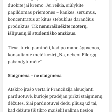
duokite jai kremo. Jei reikia, siūlykite
papildomas priemones – kaukes, serumus,
koncentratus ar kitus stebuklus darančius
produktus. Tik
nenurašinėkite moterų,
išlipusių iš studentiško amžiaus
.
Tiesa, turiu paminėti, kad po mano šypsenos,
konsultantė metė kozirį „Na, nebent Filorgą
pabandytumėte“.
Staigmena – ne staigmena
Atskiro įrašo verta ir Prancūzija alsuojanti
parduotuvė, kurioje pradėjau pirkti staigmenų
dėžutes. Šiai parduotuvei dedu pliusą už tai,
kad dėžutę (iš tikro maišelį) galima tiesiog