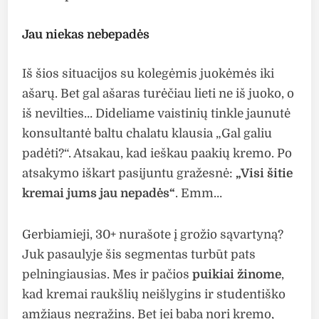
Jau niekas nebepadės
Iš šios situacijos su kolegėmis juokėmės iki
ašarų. Bet gal ašaras turėčiau lieti ne iš juoko, o
iš nevilties… Dideliame vaistinių tinkle jaunutė
konsultantė baltu chalatu klausia „Gal galiu
padėti?“. Atsakau, kad ieškau paakių kremo. Po
atsakymo iškart pasijuntu gražesnė:
„Visi šitie
kremai jums jau nepadės“
. Emm…
Gerbiamieji, 30+ nurašote į grožio sąvartyną?
Juk pasaulyje šis segmentas turbūt pats
pelningiausias. Mes ir pačios
puikiai žinome
,
kad kremai raukšlių neišlygins ir studentiško
amžiaus negrąžins. Bet jei baba nori kremo,