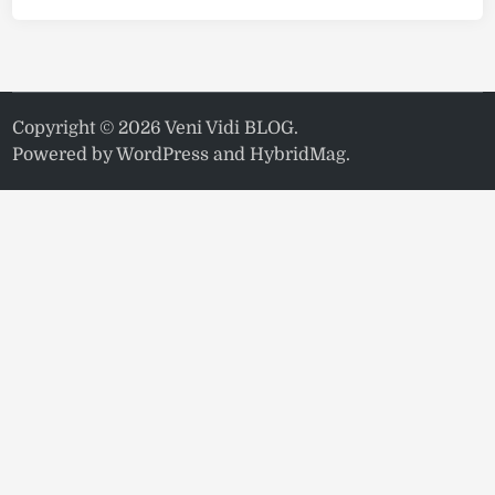
Copyright © 2026
Veni Vidi BLOG
.
Powered by
WordPress
and
HybridMag
.