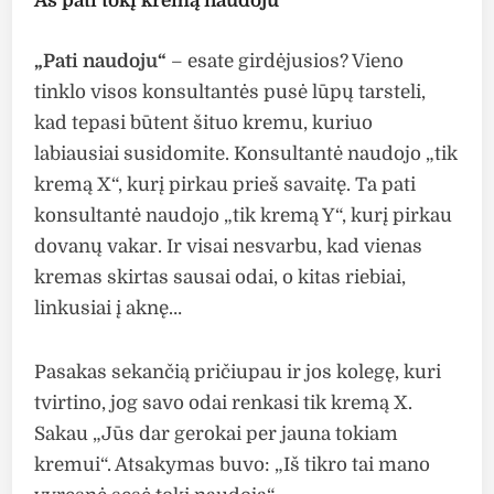
Aš pati tokį kremą naudoju
„Pati naudoju“
– esate girdėjusios? Vieno
tinklo visos konsultantės pusė lūpų tarsteli,
kad tepasi būtent šituo kremu, kuriuo
labiausiai susidomite. Konsultantė naudojo „tik
kremą X“, kurį pirkau prieš savaitę. Ta pati
konsultantė naudojo „tik kremą Y“, kurį pirkau
dovanų vakar. Ir visai nesvarbu, kad vienas
kremas skirtas sausai odai, o kitas riebiai,
linkusiai į aknę…
Pasakas sekančią pričiupau ir jos kolegę, kuri
tvirtino, jog savo odai renkasi tik kremą X.
Sakau „Jūs dar gerokai per jauna tokiam
kremui“. Atsakymas buvo: „Iš tikro tai mano