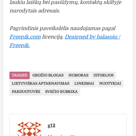
laukiu laiškų bei pasiūlymų, kontaktų skiltyje
nurodytais adresais.
Pagrindinis paveikslėlis naudojamas pagal
Freepik.com
licenciją.
Designed by balasoiu /
Freepik.
TAGGED
GROŽIO BLOGAS
HUMORAS
ISTORIJOS
LIETUVIŠKAS APTARNAVIMAS
LINKSMAI
NUOTYKIAI
PARDUOTUVĖS
SVEČIO RUBRIKA
g12