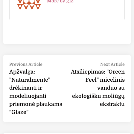
More by g12
Post
Previous
Nex
Previous Article
Next Article
article:
arti
Apžvalga:
Atsiliepimas: "Green
navigation
"Naturalmente"
Feel" micelinis
drėkinanti ir
vanduo su
modeliuojanti
ekologišku moliūgų
priemonė plaukams
ekstraktu
"Glaze"