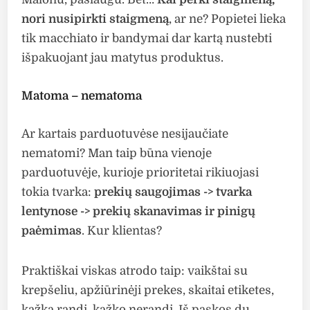
nori nusipirkti staigmeną
, ar ne? Popietei lieka
tik macchiato ir bandymai dar kartą nustebti
išpakuojant jau matytus produktus.
Matoma – nematoma
Ar kartais parduotuvėse nesijaučiate
nematomi? Man taip būna vienoje
parduotuvėje, kurioje prioritetai rikiuojasi
tokia tvarka:
prekių saugojimas -> tvarka
lentynose -> prekių skanavimas ir pinigų
paėmimas
. Kur klientas?
Praktiškai viskas atrodo taip: vaikštai su
krepšeliu, apžiūrinėji prekes, skaitai etiketes,
kažką randi, kažko nerandi. Iš paskos du