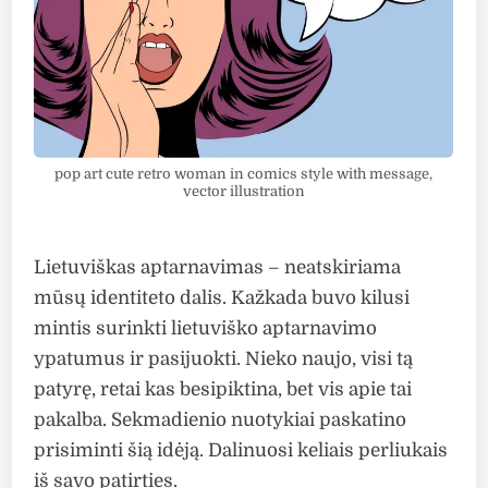
pop art cute retro woman in comics style with message,
vector illustration
Lietuviškas aptarnavimas – neatskiriama
mūsų identiteto dalis. Kažkada buvo kilusi
mintis surinkti lietuviško aptarnavimo
ypatumus ir pasijuokti. Nieko naujo, visi tą
patyrę, retai kas besipiktina, bet vis apie tai
pakalba. Sekmadienio nuotykiai paskatino
prisiminti šią idėją. Dalinuosi keliais perliukais
iš savo patirties.