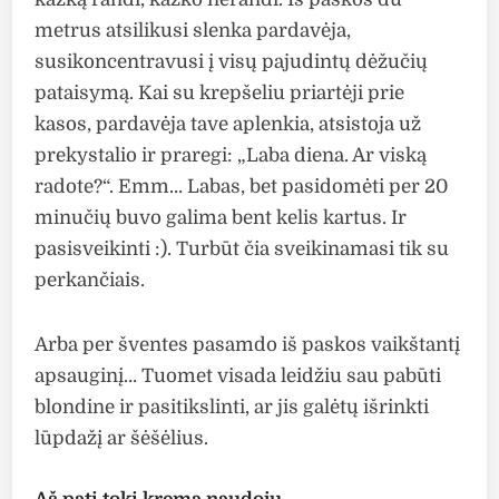
metrus atsilikusi slenka pardavėja,
susikoncentravusi į visų pajudintų dėžučių
pataisymą. Kai su krepšeliu priartėji prie
kasos, pardavėja tave aplenkia, atsistoja už
prekystalio ir praregi: „Laba diena. Ar viską
radote?“. Emm… Labas, bet pasidomėti per 20
minučių buvo galima bent kelis kartus. Ir
pasisveikinti :). Turbūt čia sveikinamasi tik su
perkančiais.
Arba per šventes pasamdo iš paskos vaikštantį
apsauginį… Tuomet visada leidžiu sau pabūti
blondine ir pasitikslinti, ar jis galėtų išrinkti
lūpdažį ar šėšėlius.