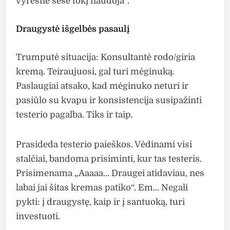
vyresnė sesė tokį naudoja“.
Draugystė išgelbės pasaulį
Trumputė situacija: Konsultantė rodo/giria
kremą. Teiraujuosi, gal turi mėginuką.
Paslaugiai atsako, kad mėginuko neturi ir
pasiūlo su kvapu ir konsistencija susipažinti
testerio pagalba. Tiks ir taip.
Prasideda testerio paieškos. Vėdinami visi
stalčiai, bandoma prisiminti, kur tas testeris.
Prisimenama „Aaaaa… Draugei atidaviau, nes
labai jai šitas kremas patiko“. Em… Negali
pykti: į draugystę, kaip ir į santuoką, turi
investuoti.