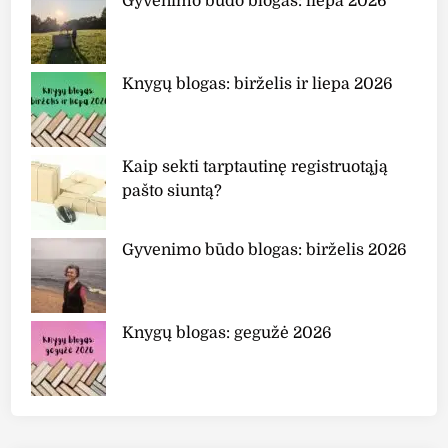
Gyvenimo būdo blogas: liepa 2026
?
”
Knygų blogas: birželis ir liepa 2026
Kaip sekti tarptautinę registruotąją
pašto siuntą?
Gyvenimo būdo blogas: birželis 2026
Knygų blogas: gegužė 2026