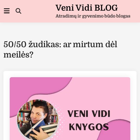
Skip
Veni Vidi BLOG
Main
to
Open
Menu
Atradimų ir gyvenimo būdo blogas
Search
content
50/50 žudikas: ar mirtum dėl
meilės?