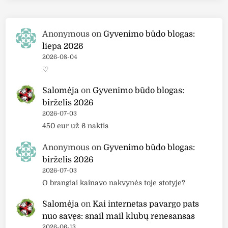
e
M
Anonymous
on
Gyvenimo būdo blogas:
o
liepa 2026
s
2026-08-04
b
♡
y
“
Salomėja
on
Gyvenimo būdo blogas:
5
birželis 2026
0
2026-07-03
/
450 eur už 6 naktis
5
0
Anonymous
on
Gyvenimo būdo blogas:
ž
birželis 2026
u
2026-07-03
d
O brangiai kainavo nakvynės toje stotyje?
i
Salomėja
on
Kai internetas pavargo pats
k
nuo savęs: snail mail klubų renesansas
a
2026-06-13