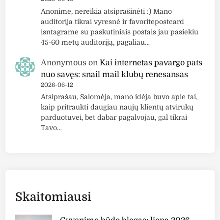
s
Anonime, nereikia atsiprašinėti :) Mano
:
auditorija tikrai vyresnė ir favoritepostcard
a
isntagrame su paskutiniais postais jau pasiekiu
r
45-60 metų auditoriją, pagaliau…
m
i
Anonymous
on
Kai internetas pavargo pats
r
nuo savęs: snail mail klubų renesansas
t
2026-06-12
Atsiprašau, Salomėja, mano idėja buvo apie tai,
u
kaip pritraukti daugiau naujų klientų atvirukų
m
parduotuvei, bet dabar pagalvojau, gal tikrai
d
Tavo…
ė
l
m
e
i
l
Skaitomiausi
ė
s