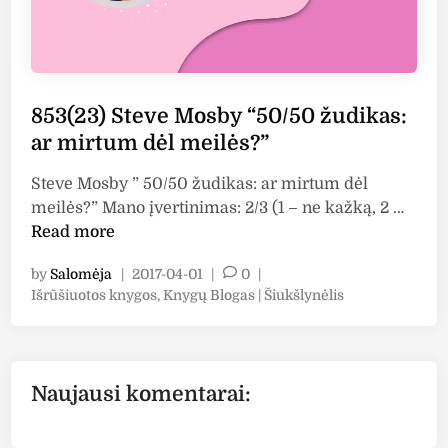
853(23) Steve Mosby “50/50 žudikas:
ar mirtum dėl meilės?”
Steve Mosby ” 50/50 žudikas: ar mirtum dėl
8
meilės?” Mano įvertinimas: 2/3 (1 – ne kažką, 2 …
5
Read more
3
by
Salomėja
|
2017-04-01
|
0
|
(
P
Išrūšiuotos knygos
,
Knygų Blogas | Šiukšlynėlis
2
o
3
s
)
t
S
e
Naujausi komentarai:
t
d
i
e
n
v