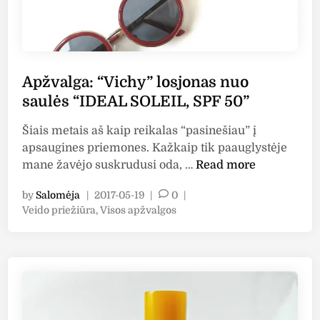
c
l
n
r
o
o
e
s
r
a
j
m
m
Apžvalga: “Vichy” losjonas nuo
o
a
“
n
saulės “IDEAL SOLEIL, SPF 50”
l
a
i
Šiais metais aš kaip reikalas “pasinešiau” į
s
a
apsaugines priemones. Kažkaip tik paauglystėje
n
i
A
mane žavėjo suskrudusi oda, …
Read more
u
i
p
o
r
by
Salomėja
|
2017-05-19
|
0
|
ž
s
m
P
Veido priežiūra
,
Visos apžvalgos
v
a
i
o
a
l
š
s
l
ė
t
r
g
s
e
i
a
d
“
a
i
:
V
i
n
“