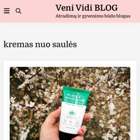
Skip
Veni Vidi BLOG
Main
to
Open
Menu
Atradimų ir gyvenimo būdo blogas
Search
content
kremas nuo saulės