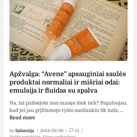
n
S
o
m
e
B
y
M
i
“
s
Apžvalga: “Avene” apsauginiai saulės
a
produktai normaliai ir mišriai odai:
u
emulsija ir fluidas su spalva
l
ė
Na, tai pailsėjote nuo manęs šiek tiek? Pagalvojau,
s
A
kad jei jau grįžtamojo ryšio susilaukiu tik tada, …
k
p
Read more
r
ž
e
by
Salomėja
|
2018-06-06
|
15
|
v
m
P
Veido priežiūra
,
Visos apžvalgos