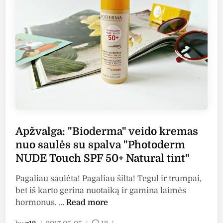
e
o
V
r
d
i
y
a
c
H
i
h
i
:
y
g
e
”
h
m
l
P
u
o
r
l
s
o
s
j
t
i
Apžvalga: "Bioderma" veido kremas
o
e
j
n
nuo saulės su spalva "Photoderm
c
a
a
t
NUDE Touch SPF 50+ Natural tint"
i
s
i
r
n
Pagaliau saulėta! Pagaliau šilta! Tegul ir trumpai,
o
f
u
bet iš karto gerina nuotaiką ir gamina laimės
n
l
o
A
hormonus. …
Read more
L
u
s
p
o
i