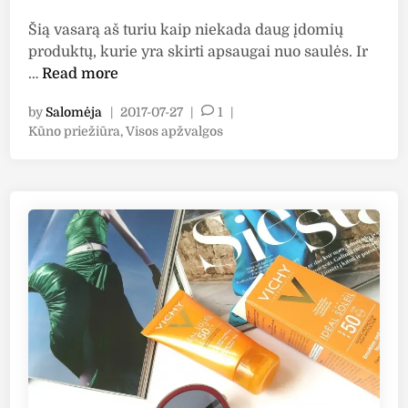
i
n
n
Šią vasarą aš turiu kaip niekada daug įdomių
i
e
produktų, kurie yra skirti apsaugai nuo saulės. Ir
a
r
A
…
Read more
i
a
p
s
l
by
Salomėja
|
2017-07-27
|
1
|
ž
a
1
P
Kūno priežiūra
,
Visos apžvalgos
v
u
o
0
a
l
s
0
l
t
ė
C
g
e
s
a
a
d
p
l
i
:
r
m
n
“
o
i
A
d
n
v
u
g
e
k
S
n
t
u
e
a
n
”
i