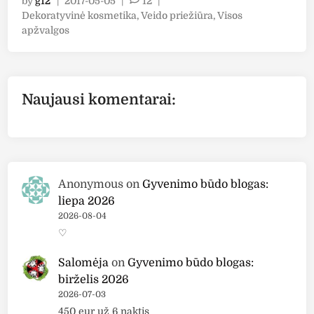
by
g12
|
2017-05-05
|
12
|
a
ž
t
d
P
Dekoratyvinė kosmetika
,
Veido priežiūra
,
Visos
u
v
i
a
o
apžvalgos
l
a
o
s
s
ė
l
n
t
s
s
g
”
e
u
“
a
d
s
s
Naujausi komentarai:
i
I
:
u
p
n
D
"
S
a
E
B
P
l
A
i
F
v
L
o
5
a
Anonymous
on
Gyvenimo būdo blogas:
S
d
0
liepa 2026
O
e
+
2026-08-04
L
r
♡
E
m
I
a
Salomėja
on
Gyvenimo būdo blogas:
L
"
birželis 2026
,
v
2026-07-03
S
e
450 eur už 6 naktis