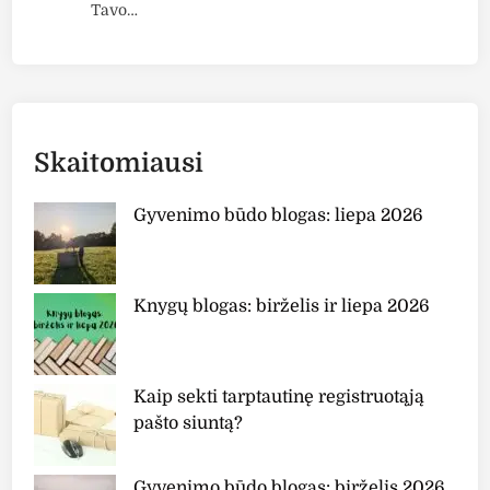
Tavo…
u
s
p
a
l
v
Skaitomiausi
a
"
Gyvenimo būdo blogas: liepa 2026
P
h
o
Knygų blogas: birželis ir liepa 2026
t
o
d
e
Kaip sekti tarptautinę registruotąją
r
pašto siuntą?
m
N
Gyvenimo būdo blogas: birželis 2026