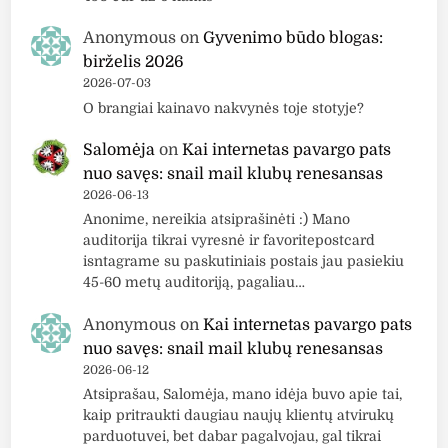
P
i
F
d
Anonymous
on
Gyvenimo būdo blogas:
5
o
birželis 2026
2026-07-03
0
k
O brangiai kainavo nakvynės toje stotyje?
”
r
e
Salomėja
on
Kai internetas pavargo pats
m
nuo savęs: snail mail klubų renesansas
a
2026-06-13
s
Anonime, nereikia atsiprašinėti :) Mano
n
auditorija tikrai vyresnė ir favoritepostcard
u
isntagrame su paskutiniais postais jau pasiekiu
o
45-60 metų auditoriją, pagaliau…
s
Anonymous
on
Kai internetas pavargo pats
a
nuo savęs: snail mail klubų renesansas
u
2026-06-12
l
Atsiprašau, Salomėja, mano idėja buvo apie tai,
ė
kaip pritraukti daugiau naujų klientų atvirukų
s
parduotuvei, bet dabar pagalvojau, gal tikrai
s