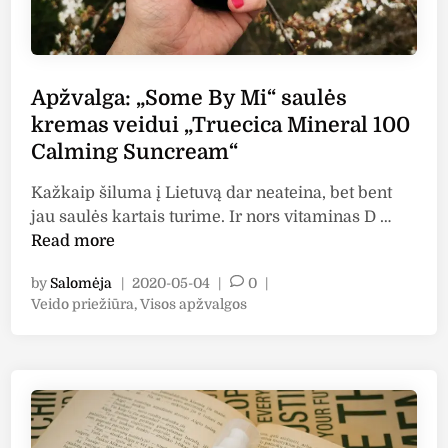
Apžvalga: „Some By Mi“ saulės
kremas veidui „Truecica Mineral 100
Calming Suncream“
Kažkaip šiluma į Lietuvą dar neateina, bet bent
A
jau saulės kartais turime. Ir nors vitaminas D …
p
Read more
ž
by
Salomėja
|
2020-05-04
|
0
|
v
P
Veido priežiūra
,
Visos apžvalgos
a
o
l
s
g
t
a
e
:
d
i
„