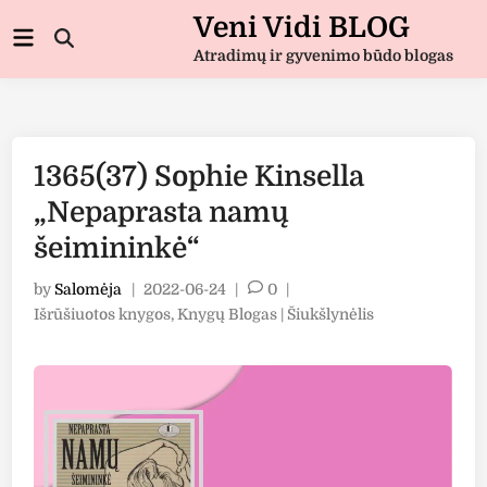
Skip
Veni Vidi BLOG
Main
to
Open
Menu
Atradimų ir gyvenimo būdo blogas
Search
content
1365(37) Sophie Kinsella
„Nepaprasta namų
šeimininkė“
by
Salomėja
|
2022-06-24
|
0
|
Posted
Išrūšiuotos knygos
,
Knygų Blogas | Šiukšlynėlis
in