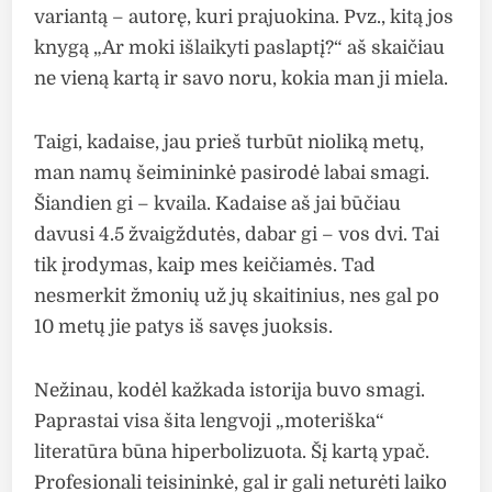
variantą – autorę, kuri prajuokina. Pvz., kitą jos
knygą „Ar moki išlaikyti paslaptį?“ aš skaičiau
ne vieną kartą ir savo noru, kokia man ji miela.
Taigi, kadaise, jau prieš turbūt nioliką metų,
man namų šeimininkė pasirodė labai smagi.
Šiandien gi – kvaila. Kadaise aš jai būčiau
davusi 4.5 žvaigždutės, dabar gi – vos dvi. Tai
tik įrodymas, kaip mes keičiamės. Tad
nesmerkit žmonių už jų skaitinius, nes gal po
10 metų jie patys iš savęs juoksis.
Nežinau, kodėl kažkada istorija buvo smagi.
Paprastai visa šita lengvoji „moteriška“
literatūra būna hiperbolizuota. Šį kartą ypač.
Profesionali teisininkė, gal ir gali neturėti laiko