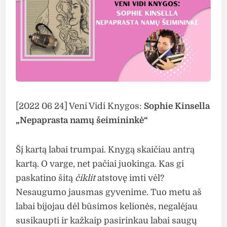
[2022 06 24] Veni Vidi Knygos:
Sophie Kinsella
„Nepaprasta namų šeimininkė“
Šį kartą labai trumpai. Knygą skaičiau antrą
kartą. O varge, net pačiai juokinga. Kas gi
paskatino šitą
čiklit
atstovę imti vėl?
Nesaugumo jausmas gyvenime. Tuo metu aš
labai bijojau dėl būsimos kelionės, negalėjau
susikaupti ir kažkaip pasirinkau labai saugų