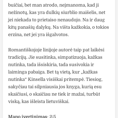
buičiai, bet man atrodo, neįmanoma, kad ji
nežinotų, kas yra dulkių siurblio maišelis, net
jei niekada to prietaiso nenaudojo. Na ir daug
kitų panašių dalykų. Na višta kažkokia, o tokios
erzina, net jei yra išgalvotos.
Romantiškojoje linijoje autorė taip pat laikėsi
tradicijų. Jie susitinka, simpatizuoja, kažkas
nutinka, tada išsiskiria, tada susivokia ir
laiminga pabaiga. Bet tą vietą, kur „kažkas
nutinka“ Kinsella visiškai pritempė. Tiesiog,
sakyčiau tai silpniausia jos knyga, kurią esu
skaičiusi, o skaičiau ne tiek ir mažai, turbūt
viską, kas išleista lietuviškai.
Mano įvertinimas
: 2/5