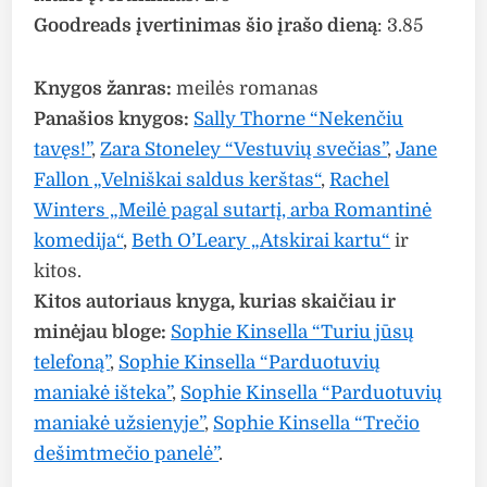
Goodreads įvertinimas šio įrašo dieną
: 3.85
Knygos žanras:
meilės romanas
Panašios knygos:
Sally Thorne “Nekenčiu
tavęs!”
,
Zara Stoneley “Vestuvių svečias”
,
Jane
Fallon „Velniškai saldus kerštas“
,
Rachel
Winters „Meilė pagal sutartį, arba Romantinė
komedija“
,
Beth O’Leary „Atskirai kartu“
ir
kitos.
Kitos autoriaus knyga, kurias skaičiau ir
minėjau bloge:
Sophie Kinsella “Turiu jūsų
telefoną”
,
Sophie Kinsella “Parduotuvių
maniakė išteka”
,
Sophie Kinsella “Parduotuvių
maniakė užsienyje”
,
Sophie Kinsella “Trečio
dešimtmečio panelė”
.