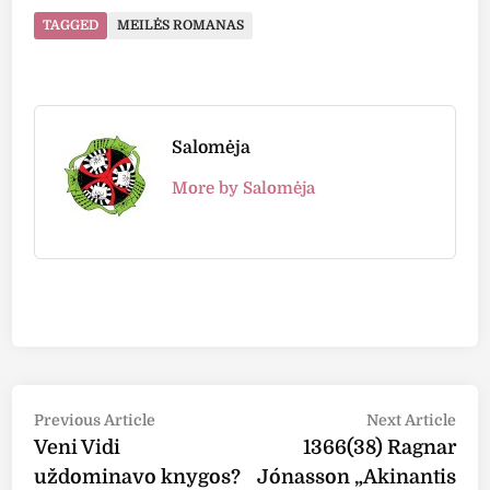
TAGGED
MEILĖS ROMANAS
Salomėja
More by Salomėja
Post
Previous
Nex
Previous Article
Next Article
article:
arti
Veni Vidi
1366(38) Ragnar
navigation
uždominavo knygos?
Jónasson „Akinantis