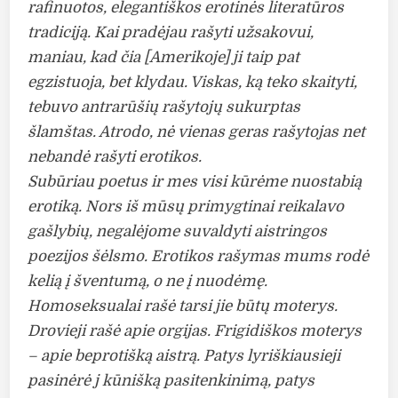
rafinuotos, elegantiškos erotinės literatūros
tradiciją. Kai pradėjau rašyti užsakovui,
maniau, kad čia [Amerikoje] ji taip pat
egzistuoja, bet klydau. Viskas, ką teko skaityti,
tebuvo antrarūšių rašytojų sukurptas
šlamštas. Atrodo, nė vienas geras rašytojas net
nebandė rašyti erotikos.
Subūriau poetus ir mes visi kūrėme nuostabią
erotiką. Nors iš mūsų primygtinai reikalavo
gašlybių, negalėjome suvaldyti aistringos
poezijos šėlsmo. Erotikos rašymas mums rodė
kelią į šventumą, o ne į nuodėmę.
Homoseksualai rašė tarsi jie būtų moterys.
Drovieji rašė apie orgijas. Frigidiškos moterys
– apie beprotišką aistrą. Patys lyriškiausieji
pasinėrė j kūnišką pasitenkinimą, patys