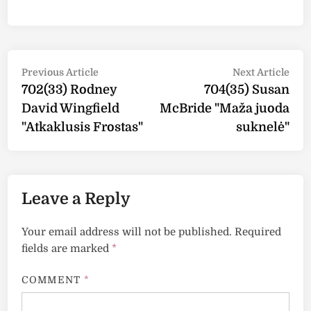
Post
Previous
Nex
Previous Article
Next Article
article:
arti
702(33) Rodney
704(35) Susan
navigation
David Wingfield
McBride "Maža juoda
"Atkaklusis Frostas"
suknelė"
Leave a Reply
Your email address will not be published.
Required
fields are marked
*
COMMENT
*