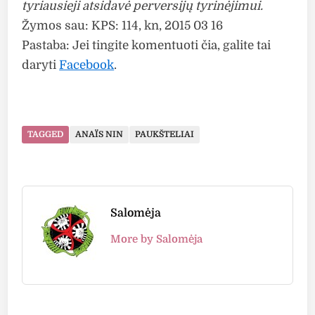
tyriausieji atsidavė perversijų tyrinėjimui.
Žymos sau: KPS: 114, kn, 2015 03 16
Pastaba: Jei tingite komentuoti čia, galite tai
daryti
Facebook
.
TAGGED
ANAÏS NIN
PAUKŠTELIAI
Salomėja
More by Salomėja