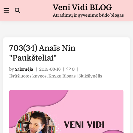
Skip
Veni Vidi BLOG
Main
to
Open
Menu
Atradimų ir gyvenimo būdo blogas
Search
content
703(34) Anaïs Nin
"Paukšteliai"
by
Salomėja
|
2015-03-16
|
0
|
Posted
Išrūšiuotos knygos
,
Knygų Blogas | Šiukšlynėlis
in