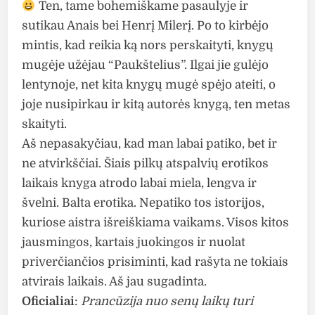
Ten, tame bohemiškame pasaulyje ir
sutikau Anais bei Henrį Milerį. Po to kirbėjo
mintis, kad reikia ką nors perskaityti, knygų
mugėje užėjau “Paukštelius”. Ilgai jie gulėjo
lentynoje, net kita knygų mugė spėjo ateiti, o
joje nusipirkau ir kitą autorės knygą, ten metas
skaityti.
Aš nepasakyčiau, kad man labai patiko, bet ir
ne atvirkščiai. Šiais pilkų atspalvių erotikos
laikais knyga atrodo labai miela, lengva ir
švelni. Balta erotika. Nepatiko tos istorijos,
kuriose aistra išreiškiama vaikams. Visos kitos
jausmingos, kartais juokingos ir nuolat
priverčiančios prisiminti, kad rašyta ne tokiais
atvirais laikais. Aš jau sugadinta.
Oficialiai
:
Prancūzija nuo senų laikų turi