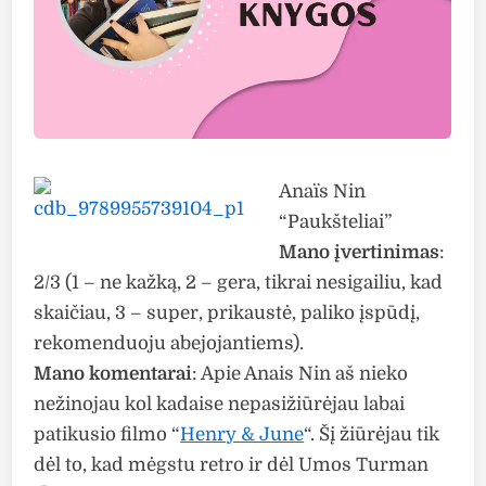
Anaïs Nin
“Paukšteliai”
Mano įvertinimas
:
2/3 (1 – ne kažką, 2 – gera, tikrai nesigailiu, kad
skaičiau, 3 – super, prikaustė, paliko įspūdį,
rekomenduoju abejojantiems).
Mano komentarai
: Apie Anais Nin aš nieko
nežinojau kol kadaise nepasižiūrėjau labai
patikusio filmo “
Henry & June
“. Šį žiūrėjau tik
dėl to, kad mėgstu retro ir dėl Umos Turman