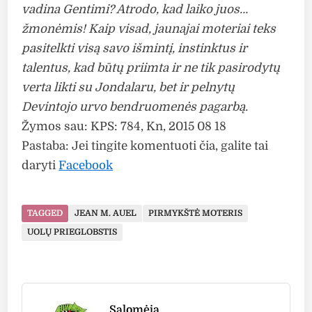
vadina Gentimi? Atrodo, kad laiko juos…
žmonėmis! Kaip visad, jaunajai moteriai teks
pasitelkti visą savo išmintį, instinktus ir
talentus, kad būtų priimta ir ne tik pasirodytų
verta likti su Jondalaru, bet ir pelnytų
Devintojo urvo bendruomenės pagarbą.
Žymos sau: KPS: 784, Kn, 2015 08 18
Pastaba: Jei tingite komentuoti čia, galite tai
daryti
Facebook
TAGGED
JEAN M. AUEL
PIRMYKŠTĖ MOTERIS
UOLŲ PRIEGLOBSTIS
Salomėja