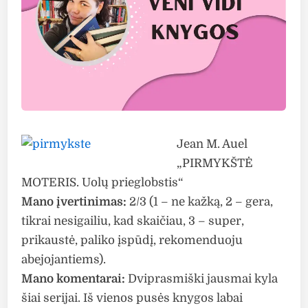
Jean M. Auel
„PIRMYKŠTĖ
MOTERIS. Uolų prieglobstis“
Mano įvertinimas:
2/3 (1 – ne kažką, 2 – gera,
tikrai nesigailiu, kad skaičiau, 3 – super,
prikaustė, paliko įspūdį, rekomenduoju
abejojantiems).
Mano komentarai:
Dviprasmiški jausmai kyla
šiai serijai. Iš vienos pusės knygos labai