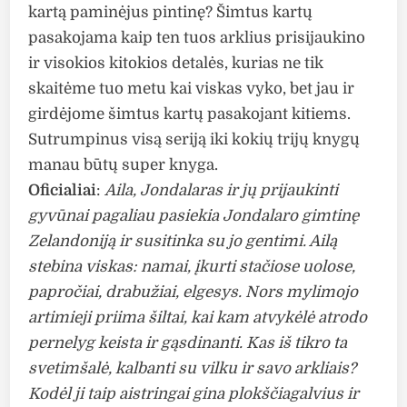
kartą paminėjus pintinę? Šimtus kartų
pasakojama kaip ten tuos arklius prisijaukino
ir visokios kitokios detalės, kurias ne tik
skaitėme tuo metu kai viskas vyko, bet jau ir
girdėjome šimtus kartų pasakojant kitiems.
Sutrumpinus visą seriją iki kokių trijų knygų
manau būtų super knyga.
Oficialiai
:
Aila, Jondalaras ir jų prijaukinti
gyvūnai pagaliau pasiekia Jondalaro gimtinę
Zelandoniją ir susitinka su jo gentimi. Ailą
stebina viskas: namai, įkurti stačiose uolose,
papročiai, drabužiai, elgesys. Nors mylimojo
artimieji priima šiltai, kai kam atvykėlė atrodo
pernelyg keista ir gąsdinanti. Kas iš tikro ta
svetimšalė, kalbanti su vilku ir savo arkliais?
Kodėl ji taip aistringai gina plokščiagalvius ir