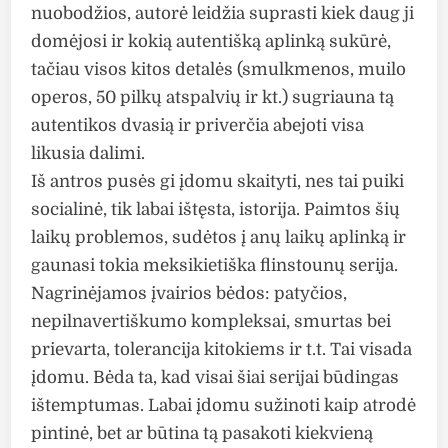
nuobodžios, autorė leidžia suprasti kiek daug ji
domėjosi ir kokią autentišką aplinką sukūrė,
tačiau visos kitos detalės (smulkmenos, muilo
operos, 50 pilkų atspalvių ir kt.) sugriauna tą
autentikos dvasią ir priverčia abejoti visa
likusia dalimi.
Iš antros pusės gi įdomu skaityti, nes tai puiki
socialinė, tik labai ištęsta, istorija. Paimtos šių
laikų problemos, sudėtos į anų laikų aplinką ir
gaunasi tokia meksikietiška flinstounų serija.
Nagrinėjamos įvairios bėdos: patyčios,
nepilnavertiškumo kompleksai, smurtas bei
prievarta, tolerancija kitokiems ir t.t. Tai visada
įdomu. Bėda ta, kad visai šiai serijai būdingas
ištemptumas. Labai įdomu sužinoti kaip atrodė
pintinė, bet ar būtina tą pasakoti kiekvieną