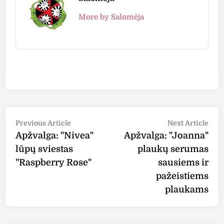
More by Salomėja
Post
Previous
Nex
Previous Article
Next Article
article:
arti
Apžvalga: "Nivea"
Apžvalga: "Joanna"
navigation
lūpų sviestas
plaukų serumas
"Raspberry Rose"
sausiems ir
pažeistiems
plaukams