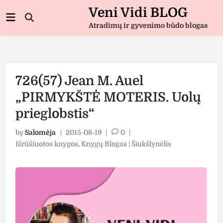
Skip
Veni Vidi BLOG
Main
to
Open
Menu
Atradimų ir gyvenimo būdo blogas
Search
content
726(57) Jean M. Auel
„PIRMYKŠTĖ MOTERIS. Uolų
prieglobstis“
by
Salomėja
|
2015-08-19
|
0
|
Posted
Išrūšiuotos knygos
,
Knygų Blogas | Šiukšlynėlis
in