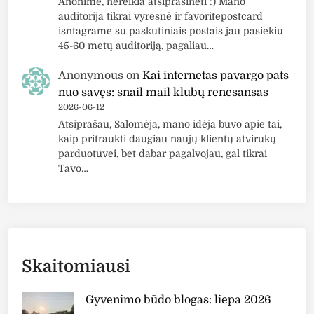
Anonime, nereikia atsiprašinėti :) Mano
auditorija tikrai vyresnė ir favoritepostcard
isntagrame su paskutiniais postais jau pasiekiu
45-60 metų auditoriją, pagaliau…
Anonymous
on
Kai internetas pavargo pats
nuo savęs: snail mail klubų renesansas
2026-06-12
Atsiprašau, Salomėja, mano idėja buvo apie tai,
kaip pritraukti daugiau naujų klientų atvirukų
parduotuvei, bet dabar pagalvojau, gal tikrai
Tavo…
Skaitomiausi
Gyvenimo būdo blogas: liepa 2026