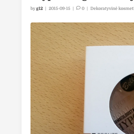
Posted
by
g12
|
2015-09-15
|
0
|
Dekoratyvinė kosmet
in