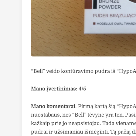
“Bell” veido kontūravimo pudra iš “HypoAl
Mano įvertinimas
: 4/5
Mano komentarai
: Pirmą kartą šią “Hypo
nuostabaus, nes “Bell” tėvynė yra ten. Pas
kažkaip prie jo neapsistojau. Tada vien
pudrai ir užsimaniau išmėginti. Tą pačią di