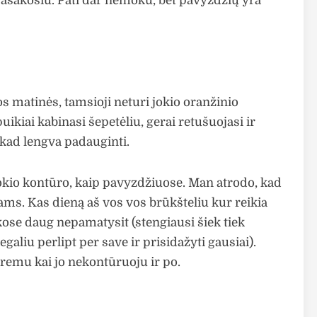
asakosiu. Pati dar nemoku, bet pavyzdžių yra
 matinės, tamsioji neturi jokio oranžinio
uikiai kabinasi šepetėliu, gerai retušuojasi ir
 kad lengva padauginti.
tokio kontūro, kaip pavyzdžiuose. Man atrodo, kad
liams. Kas dieną aš vos vos brūkšteliu kur reikia
kose daug nepamatysit (stengiausi šiek tiek
galiu perlipt per save ir prisidažyti gausiai).
 kremu kai jo nekontūruoju ir po.