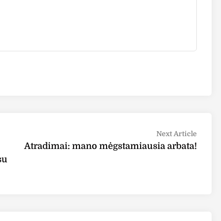
Next
Next Article
article
Atradimai: mano mėgstamiausia arbata!
su