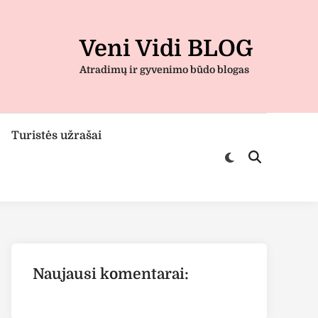
Veni Vidi BLOG
Atradimų ir gyvenimo būdo blogas
Turistės užrašai
Switch
Open
to
Search
dark
mode
Naujausi komentarai: