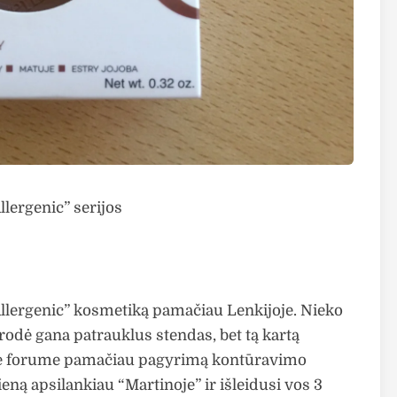
lergenic” serijos
Allergenic” kosmetiką pamačiau Lenkijoje. Nieko
irodė gana patrauklus stendas, bet tą kartą
ame forume pamačiau pagyrimą kontūravimo
eną apsilankiau “Martinoje” ir išleidusi vos 3