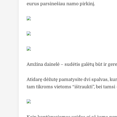
eurus parsinešiau namo pirkinį.
Amžina dainelė – sudėtis galėtų būt ir ger
Atidarę dėžutę pamatysite dvi spalvas, kuri
tam tikroms vietoms “ištraukti”, bei tamsi –