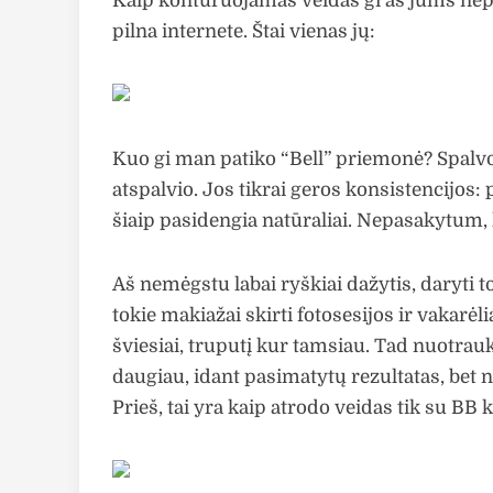
Kaip kontūruojamas veidas gi aš jums nep
pilna internete. Štai vienas jų:
Kuo gi man patiko “Bell” priemonė? Spalvos
atspalvio. Jos tikrai geros konsistencijos: p
šiaip pasidengia natūraliai. Nepasakytum,
Aš nemėgstu labai ryškiai dažytis, daryti 
tokie makiažai skirti fotosesijos ir vakarė
šviesiai, truputį kur tamsiau. Tad nuotrau
daugiau, idant pasimatytų rezultatas, bet ne
Prieš, tai yra kaip atrodo veidas tik su BB