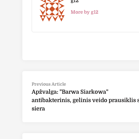
g12
More by g12
Post
Previous
Previous Article
article:
Apžvalga: "Barwa Siarkowa"
navigation
antibakterinis, gelinis veido prausiklis 
siera