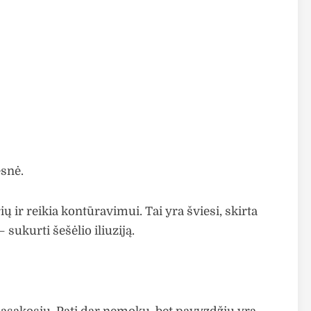
esnė.
ų ir reikia kontūravimui. Tai yra šviesi, skirta
 sukurti šešėlio iliuziją.