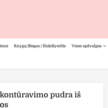
rimai
Knygų Blogas | Šiukšlynėlis
Visos apžvalgos
o kontūravimo pudra iš
jos