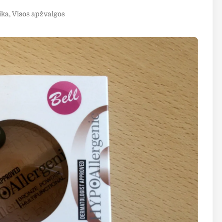
ika
,
Visos apžvalgos