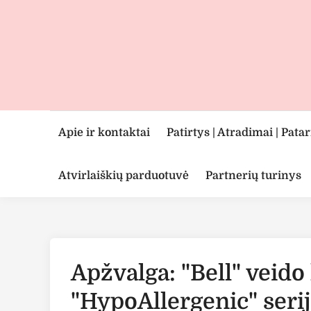
Skip
to
content
Apie ir kontaktai
Patirtys | Atradimai | Pata
Atvirlaiškių parduotuvė
Partnerių turinys
Apžvalga: "Bell" veid
"HypoAllergenic" seri