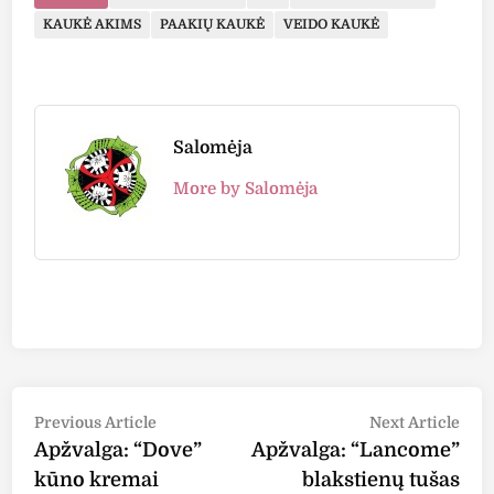
KAUKĖ AKIMS
PAAKIŲ KAUKĖ
VEIDO KAUKĖ
Salomėja
More by Salomėja
Post
Previous
Nex
Previous Article
Next Article
article:
arti
Apžvalga: “Dove”
Apžvalga: “Lancome”
navigation
kūno kremai
blakstienų tušas