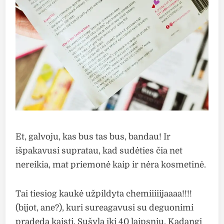
Et, galvoju, kas bus tas bus, bandau! Ir
išpakavusi supratau, kad sudėties čia net
nereikia, mat priemonė kaip ir nėra kosmetinė.
Tai tiesiog kaukė užpildyta chemiiiiijaaaa!!!!
(bijot, ane?), kuri sureagavusi su deguonimi
pradeda kaisti. Sušyla iki 40 laipsnių. Kadangi