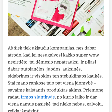
Aš šiek tiek užjaučiu kompanijas, nes dabar
atrodo, kad jei nesugalvosi kažko super wow
negirdėto, tai dėmesio nepatrauksi. Ir pilasi
dabar putojančios, juodos, auksinės,
sidabrinės ir visokios ten stebuklingos kaukės.
Štai mano rankose taip pat viena įdomybė –
savaime kaistantis produktas akims. Priemonę
radau
Irmos siuntinyje
, po kurio laiko ir dar
viena namus pasiekė, tad nieko nebus, galvoju,
reikia išmėginti.