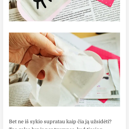
Bet ne iš sykio supratau kaip čia ją užsidėti?