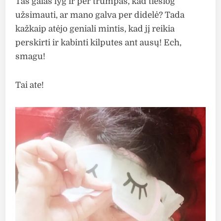
Tas galas lyg ir per trumpas, kad tiesiog
užsimauti, ar mano galva per didelė? Tada
kažkaip atėjo geniali mintis, kad jį reikia
perskirti ir kabinti kilputes ant ausų! Ech,
smagu!
Tai ate!