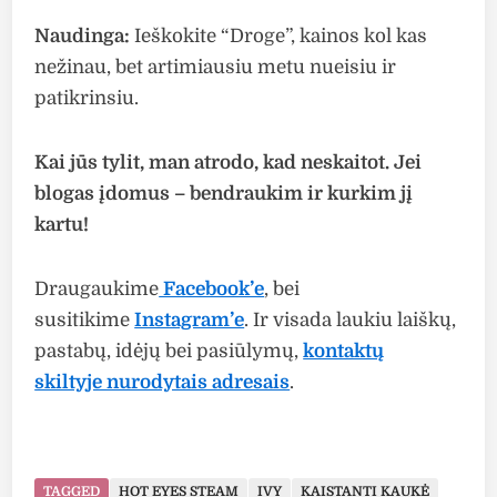
Naudinga:
Ieškokite “Droge”, kainos kol kas
nežinau, bet artimiausiu metu nueisiu ir
patikrinsiu.
Kai jūs tylit, man atrodo, kad neskaitot. Jei
blogas įdomus – bendraukim ir kurkim jį
kartu!
Draugaukime
Facebook’e
, bei
susitikime
Instagram’e
. Ir visada laukiu laiškų,
pastabų, idėjų bei pasiūlymų,
kontaktų
skiltyje nurodytais adresais
.
TAGGED
HOT EYES STEAM
IVY
KAISTANTI KAUKĖ