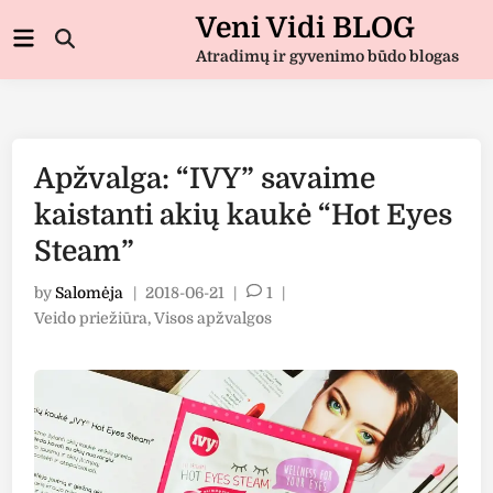
Skip
Veni Vidi BLOG
Main
to
Open
Menu
Atradimų ir gyvenimo būdo blogas
Search
content
Apžvalga: “IVY” savaime
kaistanti akių kaukė “Hot Eyes
Steam”
by
Salomėja
|
2018-06-21
|
1
|
Posted
Veido priežiūra
,
Visos apžvalgos
in