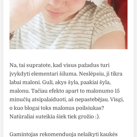
Na, tai supratote, kad visus pažadus turi
įvykdyti elementari šiluma. Neslėpsiu, ji tikra
labai maloni. Guli, akys šyla, paakiai šyla,
malonu. Tačiau efekto apart to malonumo 15
minučių atsipalaiduoti, aš nepastebėjau. Visgi,
o kuo blogai toks malonus poilsiukas?
Natūraliai suteikia šiek tiek grožio :).
Gamintojas rekomenduoja nelaikyti kaukės