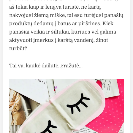
aš tokia kaip ir lengva turistė, ne kartą
nakvojusi žiemą miške, tai esu turėjusi panašių
produktų dedamų į batus ar pirštines. Kiek
panašiai veikia ir šiltukai, kuriuos vėl galima
aktyvuoti įmerkus į karštą vandenį, žinot
turbūt?
Tai va, kaukė dailutė, gražutė…