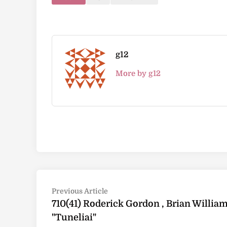
g12
More by g12
Post
Previous
Previous Article
article:
710(41) Roderick Gordon , Brian Willia
navigation
"Tuneliai"