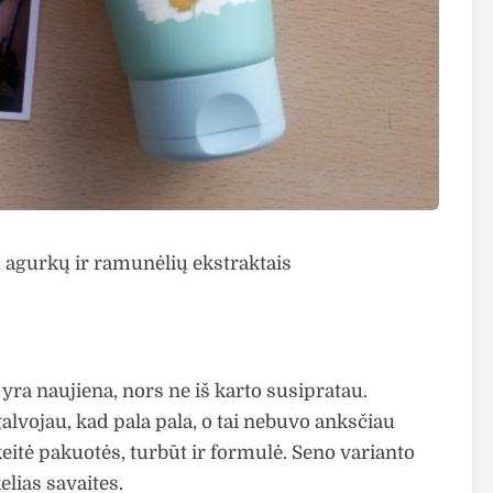
agurkų ir ramunėlių ekstraktais
yra naujiena, nors ne iš karto susipratau.
lvojau, kad pala pala, o tai nebuvo anksčiau
itė pakuotės, turbūt ir formulė. Seno varianto
lias savaites.