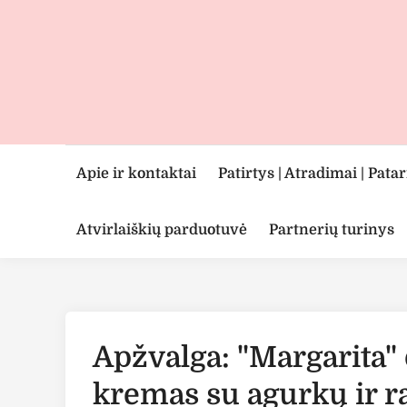
Skip
to
content
Apie ir kontaktai
Patirtys | Atradimai | Pata
Atvirlaiškių parduotuvė
Partnerių turinys
Apžvalga: "Margarita"
kremas su agurkų ir r