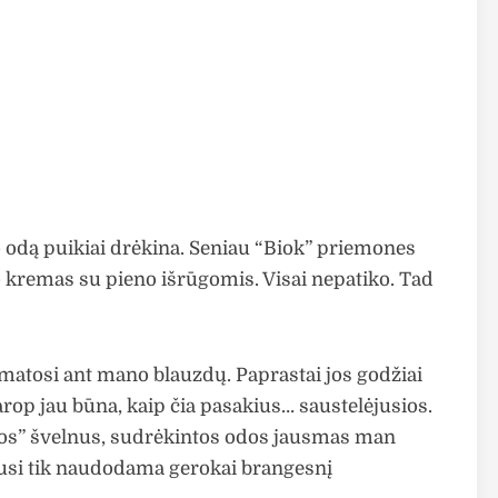
 odą puikiai drėkina. Seniau “Biok” priemones
o kremas su pieno išrūgomis. Visai nepatiko. Tad
ai matosi ant mano blauzdų. Paprastai jos godžiai
arop jau būna, kaip čia pasakius… saustelėjusios.
itos” švelnus, sudrėkintos odos jausmas man
ėjusi tik naudodama gerokai brangesnį