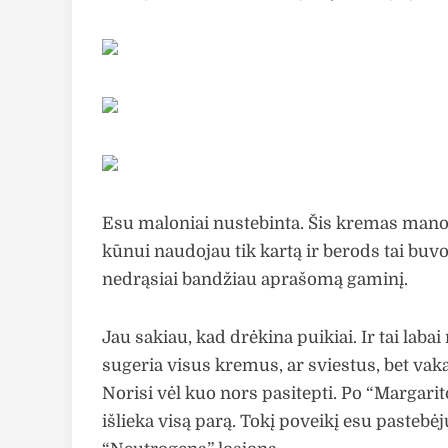
Esu maloniai nustebinta. Šis kremas mano
kūnui naudojau tik kartą ir berods tai buv
nedrąsiai bandžiau aprašomą gaminį.
Jau sakiau, kad drėkina puikiai. Ir tai lab
sugeria visus kremus, ar sviestus, bet vak
Norisi vėl kuo nors pasitepti. Po “Margar
išlieka visą parą. Tokį poveikį esu pasteb