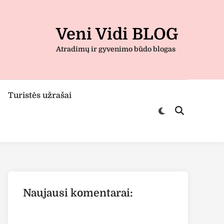
Veni Vidi BLOG
Atradimų ir gyvenimo būdo blogas
Turistės užrašai
Switch
Open
to
Search
dark
mode
Naujausi komentarai: