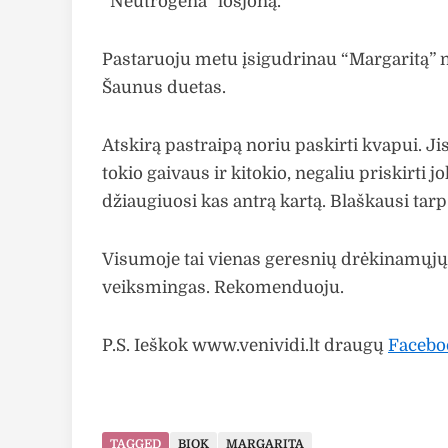
“Neutrogena” losjoną.
Pastaruoju metu įsigudrinau “Margaritą” n
Šaunus duetas.
Atskirą pastraipą noriu paskirti kvapui. Ji
tokio gaivaus ir kitokio, negaliu priskirt
džiaugiuosi kas antrą kartą. Blaškausi tarp 
Visumoje tai vienas geresnių drėkinamųjų
veiksmingas. Rekomenduoju.
P.S. Ieškok www.venividi.lt draugų
Facebo
TAGGED
BIOK
MARGARITA