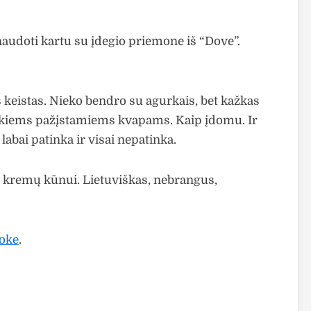
audoti kartu su įdegio priemone iš “Dove”.
s keistas. Nieko bendro su agurkais, bet kažkas
i jokiems pažįstamiems kvapams. Kaip įdomu. Ir
labai patinka ir visai nepatinka.
 kremų kūnui. Lietuviškas, nebrangus,
oke
.