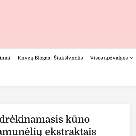
rimai
Knygų Blogas | Šiukšlynėlis
Visos apžvalgos
 drėkinamasis kūno
amunėlių ekstraktais