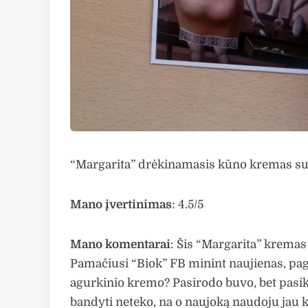
“Margarita” drėkinamasis kūno kremas su 
Mano įvertinimas
: 4.5/5
Mano komentarai
: Šis “Margarita” kremas 
Pamačiusi “Biok” FB minint naujienas, paga
agurkinio kremo? Pasirodo buvo, bet pasike
bandyti neteko, na o naujoką naudoju jau ke