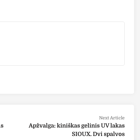
Next
Next Article
article
ms
Apžvalga: kiniškas gelinis UV lakas
SIOUX. Dvi spalvos