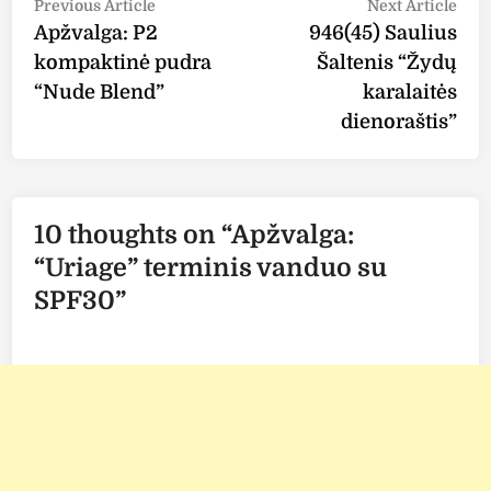
Post
Previous
Nex
Previous Article
Next Article
article:
arti
Apžvalga: P2
946(45) Saulius
navigation
kompaktinė pudra
Šaltenis “Žydų
“Nude Blend”
karalaitės
dienoraštis”
10 thoughts on “
Apžvalga:
“Uriage” terminis vanduo su
SPF30
”