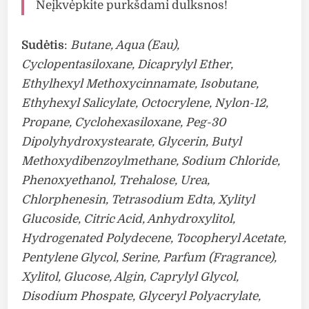
Neįkvėpkite purkšdami dulksnos!
Sudėtis
:
Butane, Aqua (Eau),
Cyclopentasiloxane, Dicaprylyl Ether,
Ethylhexyl Methoxycinnamate, Isobutane,
Ethyhexyl Salicylate, Octocrylene, Nylon-12,
Propane, Cyclohexasiloxane, Peg-30
Dipolyhydroxystearate, Glycerin, Butyl
Methoxydibenzoylmethane, Sodium Chloride,
Phenoxyethanol, Trehalose, Urea,
Chlorphenesin, Tetrasodium Edta, Xylityl
Glucoside, Citric Acid, Anhydroxylitol,
Hydrogenated Polydecene, Tocopheryl Acetate,
Pentylene Glycol, Serine, Parfum (Fragrance),
Xylitol, Glucose, Algin, Caprylyl Glycol,
Disodium Phospate, Glyceryl Polyacrylate,