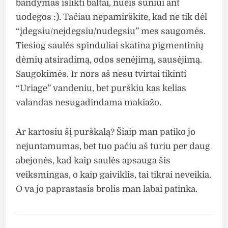
bandymas išlikti baltai, nueis šuniui ant
uodegos :). Tačiau nepamirškite, kad ne tik dėl
“įdegsiu/neįdegsiu/nudegsiu” mes saugomės.
Tiesiog saulės spinduliai skatina pigmentinių
dėmių atsiradimą, odos senėjimą, sausėjimą.
Saugokimės. Ir nors aš nesu tvirtai tikinti
“Uriage” vandeniu, bet purškiu kas kelias
valandas nesugadindama makiažo.
Ar kartosiu šį purškalą? Šiaip man patiko jo
nejuntamumas, bet tuo pačiu aš turiu per daug
abejonės, kad kaip saulės apsauga šis
veiksmingas, o kaip gaiviklis, tai tikrai neveikia.
O va jo paprastasis brolis man labai patinka.