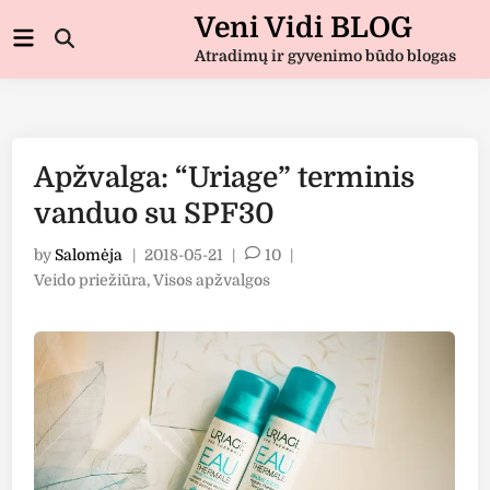
Skip
Veni Vidi BLOG
Main
to
Open
Menu
Atradimų ir gyvenimo būdo blogas
Search
content
Apžvalga: “Uriage” terminis
vanduo su SPF30
by
Salomėja
|
2018-05-21
|
10
|
Posted
Veido priežiūra
,
Visos apžvalgos
in