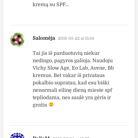
kremą su SPF…
says:
Salomėja
2018-05-22 at 15:54
Tai jis iš parduotuvių niekur
nedingo, pagyros galioja. Naudoju
Vichy Slow Age, Eo Lab, Avene, Bb
kremus. Bet vakar iš privataus
pokalbio supratau, kad esu biški
nenormali eilinę dieną mieste spf
tepliodama, nes saulė yra gėris ir
grožis
says: