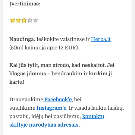
Įvertinimas
:
Naudinga
: Ieškokite vaistinėse ir
Herba.lt
(50ml kainuoja apie 12 EUR).
Kai jūs tylit, man atrodo, kad neskaitot. Jei
blogas įdomus – bendraukim ir kurkim jį
kartu!
Draugaukime
Facebook’e
, bei
susitikime
Instagram’e
. Ir visada laukiu laiškų,
pastabų, idėjų bei pasiūlymų,
kontaktų
skiltyje nurodytais adresais
.