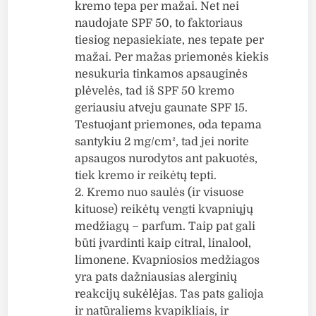
kremo tepa per mažai. Net nei
naudojate SPF 50, to faktoriaus
tiesiog nepasiekiate, nes tepate per
mažai. Per mažas priemonės kiekis
nesukuria tinkamos apsauginės
plėvelės, tad iš SPF 50 kremo
geriausiu atveju gaunate SPF 15.
Testuojant priemones, oda tepama
santykiu 2 mg/cm², tad jei norite
apsaugos nurodytos ant pakuotės,
tiek kremo ir reikėtų tepti.
2. Kremo nuo saulės (ir visuose
kituose) reikėtų vengti kvapniųjų
medžiagų – parfum. Taip pat gali
būti įvardinti kaip citral, linalool,
limonene. Kvapniosios medžiagos
yra pats dažniausias alerginių
reakcijų sukėlėjas. Tas pats galioja
ir natūraliems kvapikliais, ir