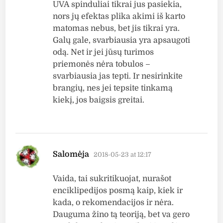
UVA spinduliai tikrai jus pasiekia,
nors jų efektas plika akimi iš karto
matomas nebus, bet jis tikrai yra.
Galų gale, svarbiausia yra apsaugoti
odą. Net ir jei jūsų turimos
priemonės nėra tobulos –
svarbiausia jas tepti. Ir nesirinkite
brangių, nes jei tepsite tinkamą
kiekį, jos baigsis greitai.
says:
Salomėja
2018-05-23 at 12:17
Vaida, tai sukritikuojat, nurašot
enciklipedijos posmą kaip, kiek ir
kada, o rekomendacijos ir nėra.
Dauguma žino tą teoriją, bet va gero