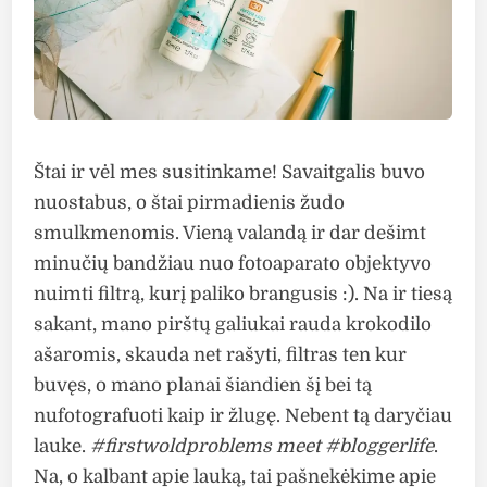
Štai ir vėl mes susitinkame! Savaitgalis buvo
nuostabus, o štai pirmadienis žudo
smulkmenomis. Vieną valandą ir dar dešimt
minučių bandžiau nuo fotoaparato objektyvo
nuimti filtrą, kurį paliko brangusis :). Na ir tiesą
sakant, mano pirštų galiukai rauda krokodilo
ašaromis, skauda net rašyti, filtras ten kur
buvęs, o mano planai šiandien šį bei tą
nufotografuoti kaip ir žlugę. Nebent tą daryčiau
lauke.
#firstwoldproblems meet #bloggerlife
.
Na, o kalbant apie lauką, tai pašnekėkime apie