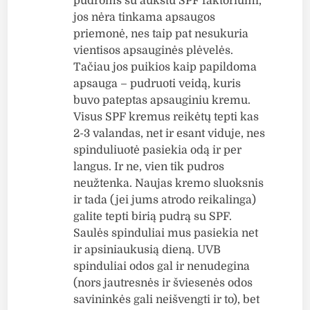
pudroms su aukštu SPF faktoriumi,
jos nėra tinkama apsaugos
priemonė, nes taip pat nesukuria
vientisos apsauginės plėvelės.
Tačiau jos puikios kaip papildoma
apsauga – pudruoti veidą, kuris
buvo pateptas apsauginiu kremu.
Visus SPF kremus reikėtų tepti kas
2-3 valandas, net ir esant viduje, nes
spinduliuotė pasiekia odą ir per
langus. Ir ne, vien tik pudros
neužtenka. Naujas kremo sluoksnis
ir tada (jei jums atrodo reikalinga)
galite tepti birią pudrą su SPF.
Saulės spinduliai mus pasiekia net
ir apsiniaukusią dieną. UVB
spinduliai odos gal ir nenudegina
(nors jautresnės ir šviesenės odos
savininkės gali neišvengti ir to), bet