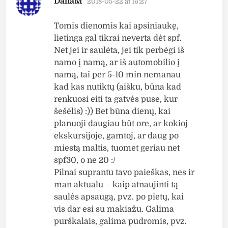
DaliaM
2018-05-22 at 16:27
Tomis dienomis kai apsiniaukę,
lietinga gal tikrai neverta dėt spf.
Net jei ir saulėta, jei tik perbėgi iš
namo į namą, ar iš automobilio į
namą, tai per 5-10 min nemanau
kad kas nutiktų (aišku, būna kad
renkuosi eiti ta gatvės puse, kur
šešėlis) :)) Bet būna dienų, kai
planuoji daugiau būt ore, ar kokioj
ekskursijoje, gamtoj, ar daug po
miestą maltis, tuomet geriau net
spf30, o ne 20 :/
Pilnai suprantu tavo paieškas, nes ir
man aktualu – kaip atnaujinti tą
saulės apsaugą, pvz. po pietų, kai
vis dar esi su makiažu. Galima
purškalais, galima pudromis, pvz.