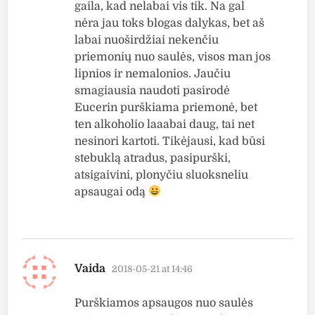
gaila, kad nelabai vis tik. Na gal
nėra jau toks blogas dalykas, bet aš
labai nuoširdžiai nekenčiu
priemonių nuo saulės, visos man jos
lipnios ir nemalonios. Jaučiu
smagiausia naudoti pasirodė
Eucerin purškiama priemonė, bet
ten alkoholio laaabai daug, tai net
nesinori kartoti. Tikėjausi, kad būsi
stebuklą atradus, pasipurški,
atsigaivini, plonyčiu sluoksneliu
apsaugai odą
says:
Vaida
2018-05-21 at 14:46
Purškiamos apsaugos nuo saulės