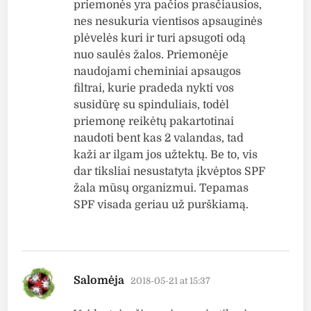
priemonės yra pačios prasčiausios,
nes nesukuria vientisos apsauginės
plėvelės kuri ir turi apsugoti odą
nuo saulės žalos. Priemonėje
naudojami cheminiai apsaugos
filtrai, kurie pradeda nykti vos
susidūrę su spinduliais, todėl
priemonę reikėtų pakartotinai
naudoti bent kas 2 valandas, tad
kaži ar ilgam jos užtektų. Be to, vis
dar tiksliai nesustatyta įkvėptos SPF
žala mūsų organizmui. Tepamas
SPF visada geriau už purškiamą.
says:
Salomėja
2018-05-21 at 15:37