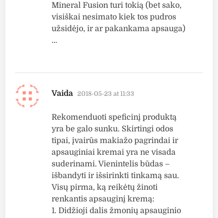
Mineral Fusion turi tokią (bet sako,
visiškai nesimato kiek tos pudros
užsidėjo, ir ar pakankama apsauga)
…
says:
Vaida
2018-05-23 at 11:33
Rekomenduoti speficinį produktą
yra be galo sunku. Skirtingi odos
tipai, įvairūs makiažo pagrindai ir
apsauginiai kremai yra ne visada
suderinami. Vienintelis būdas –
išbandyti ir išsirinkti tinkamą sau.
Visų pirma, ką reikėtų žinoti
renkantis apsauginį kremą:
1. Didžioji dalis žmonių apsauginio