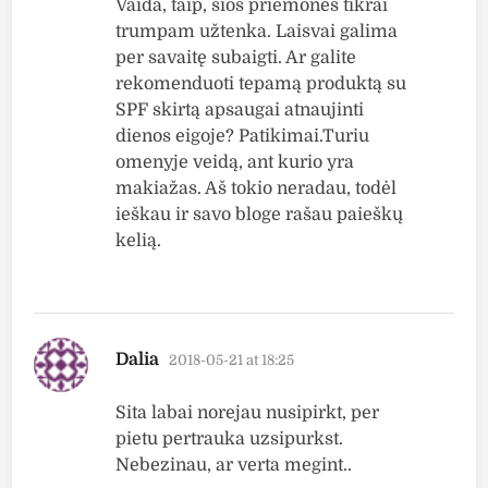
Vaida, taip, šios priemonės tikrai
trumpam užtenka. Laisvai galima
per savaitę subaigti. Ar galite
rekomenduoti tepamą produktą su
SPF skirtą apsaugai atnaujinti
dienos eigoje? Patikimai.Turiu
omenyje veidą, ant kurio yra
makiažas. Aš tokio neradau, todėl
ieškau ir savo bloge rašau paieškų
kelią.
says:
Dalia
2018-05-21 at 18:25
Sita labai norejau nusipirkt, per
pietu pertrauka uzsipurkst.
Nebezinau, ar verta megint..