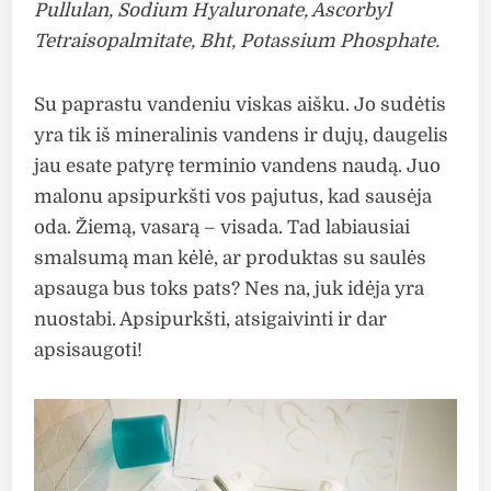
Pullulan, Sodium Hyaluronate, Ascorbyl
Tetraisopalmitate, Bht, Potassium Phosphate.
Su paprastu vandeniu viskas aišku. Jo sudėtis
yra tik iš mineralinis vandens ir dujų, daugelis
jau esate patyrę terminio vandens naudą. Juo
malonu apsipurkšti vos pajutus, kad sausėja
oda. Žiemą, vasarą – visada. Tad labiausiai
smalsumą man kėlė, ar produktas su saulės
apsauga bus toks pats? Nes na, juk idėja yra
nuostabi. Apsipurkšti, atsigaivinti ir dar
apsisaugoti!