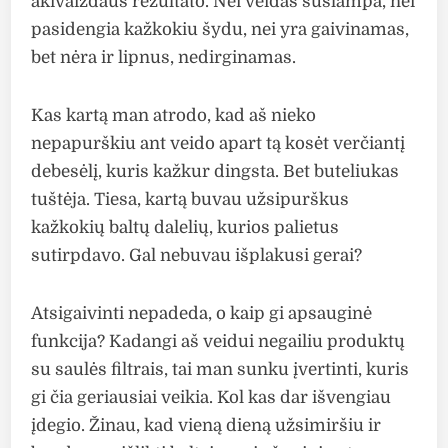
akivaizdaus rezultato. Nei veidas sušlampa, nei
pasidengia kažkokiu šydu, nei yra gaivinamas,
bet nėra ir lipnus, nedirginamas.
Kas kartą man atrodo, kad aš nieko
nepapurškiu ant veido apart tą kosėt verčiantį
debesėlį, kuris kažkur dingsta. Bet buteliukas
tuštėja. Tiesa, kartą buvau užsipurškus
kažkokių baltų dalelių, kurios palietus
sutirpdavo. Gal nebuvau išplakusi gerai?
Atsigaivinti nepadeda, o kaip gi apsauginė
funkcija? Kadangi aš veidui negailiu produktų
su saulės filtrais, tai man sunku įvertinti, kuris
gi čia geriausiai veikia. Kol kas dar išvengiau
įdegio. Žinau, kad vieną dieną užsimiršiu ir