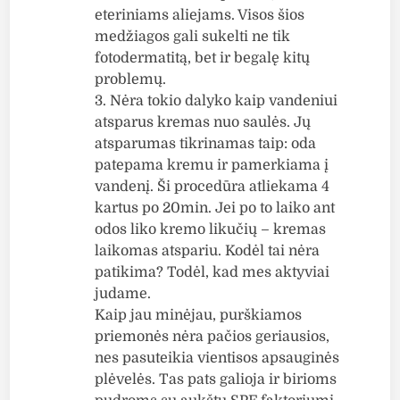
eteriniams aliejams. Visos šios
medžiagos gali sukelti ne tik
fotodermatitą, bet ir begalę kitų
problemų.
3. Nėra tokio dalyko kaip vandeniui
atsparus kremas nuo saulės. Jų
atsparumas tikrinamas taip: oda
patepama kremu ir pamerkiama į
vandenį. Ši procedūra atliekama 4
kartus po 20min. Jei po to laiko ant
odos liko kremo likučių – kremas
laikomas atspariu. Kodėl tai nėra
patikima? Todėl, kad mes aktyviai
judame.
Kaip jau minėjau, purškiamos
priemonės nėra pačios geriausios,
nes pasuteikia vientisos apsauginės
plėvelės. Tas pats galioja ir birioms