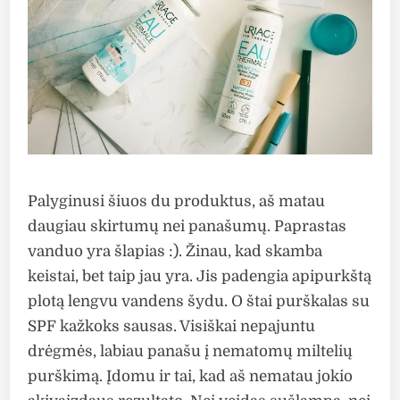
Palyginusi šiuos du produktus, aš matau
daugiau skirtumų nei panašumų. Paprastas
vanduo yra šlapias :). Žinau, kad skamba
keistai, bet taip jau yra. Jis padengia apipurkštą
plotą lengvu vandens šydu. O štai purškalas su
SPF kažkoks sausas. Visiškai nepajuntu
drėgmės, labiau panašu į nematomų miltelių
purškimą. Įdomu ir tai, kad aš nematau jokio