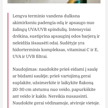
Lengva terminio vandens dulksna
akimirksniu padengia odą ir apsaugo nuo
žalingų UVA/UVB spindulių. Intensyviai
drėkina, sustiprina apsauginį odos barjerą ir
neleidžia išsausėti odai. Sudėtyje yra
hidorterminis kompleksas, vitaminai C ir E,
UVA ir UVB filtrai.
Naudojimas: naudokite prieš eidami į saulę
ar būdami saulėje; prieš vartojimą gerai
suplakite, užsimerkite ir laikykite flakoną
20-30 cm atstumu nuo veido, papurkškite
ant veido ir kaklo. Nereikia nusausinti.
Naudokite gerai vėdinamoje, atviroje vietoje.