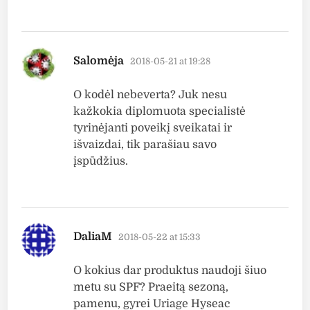
says:
Salomėja
2018-05-21 at 19:28
O kodėl nebeverta? Juk nesu
kažkokia diplomuota specialistė
tyrinėjanti poveikį sveikatai ir
išvaizdai, tik parašiau savo
įspūdžius.
says:
DaliaM
2018-05-22 at 15:33
O kokius dar produktus naudoji šiuo
metu su SPF? Praeitą sezoną,
pamenu, gyrei Uriage Hyseac