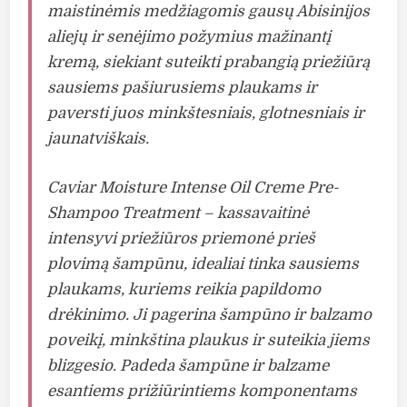
maistinėmis medžiagomis gausų Abisinijos
aliejų ir senėjimo požymius mažinantį
kremą, siekiant suteikti prabangią priežiūrą
sausiems pašiurusiems plaukams ir
paversti juos minkštesniais, glotnesniais ir
jaunatviškais.
Caviar Moisture Intense Oil Creme Pre-
Shampoo Treatment – kassavaitinė
intensyvi priežiūros priemonė prieš
plovimą šampūnu, idealiai tinka sausiems
plaukams, kuriems reikia papildomo
drėkinimo. Ji pagerina šampūno ir balzamo
poveikį, minkština plaukus ir suteikia jiems
blizgesio. Padeda šampūne ir balzame
esantiems prižiūrintiems komponentams