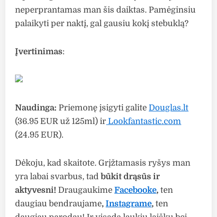
neperprantamas man šis daiktas. Pamėginsiu
palaikyti per naktį, gal gausiu kokį stebuklą?
Įvertinimas
:
Naudinga:
Priemonę įsigyti galite
Douglas.lt
(36.95 EUR už 125ml) ir
Lookfantastic.com
(24.95 EUR).
Dėkoju, kad skaitote
.
Grįžtamasis ryšys man
yra labai svarbus, tad
b
ūkit drąsūs ir
aktyvesni!
Draugaukime
Facebooke
,
ten
daugiau bendraujame
,
Instagrame
,
ten