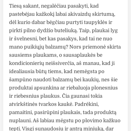
Tiesą sakant, negalėčiau pasakyti, kad
pastebėjau kažkokį labai akivaizdų skirtumą,
dėl kurio dabar bėgčiau purtyti taupyklės ir
pirkti pilno dydžio buteliuką. Taip, plaukai lyg
ir švelnesni, bet kas pasakys, kad tai ne nuo
mano puikiųjų balzamų? Nors priemonė skirta
sausiems plaukams, o sausaplaukės be
kondicionierių neišsiverčia, aš manau, kad ji
idealiausia būtų tiems, kad nemėgsta po
šampūno naudoti balzamų bei kaukių, nes šie
produktai apsunkina ar riebaluoja plonesnius
ir riebesnius plaukus. Čia gaunasi tokia
atvirkštinės tvarkos kaukė. Padrėkini,
pamaitini, pasirūpini plaukais, tada produktą
nuplauni. Aš labiau mėgstu po plovimo kažkuo
tepti. Visgi sunaudosiu ir antrą miniuką, dar