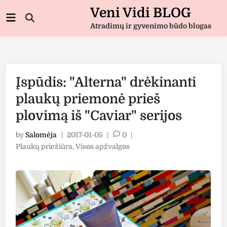
Skip
Veni Vidi BLOG
Main
to
Open
Menu
Atradimų ir gyvenimo būdo blogas
Search
content
Įspūdis: "Alterna" drėkinanti
plaukų priemonė prieš
plovimą iš "Caviar" serijos
by
Salomėja
|
2017-01-05
|
0
|
Posted
Plaukų priežiūra
,
Visos apžvalgos
in