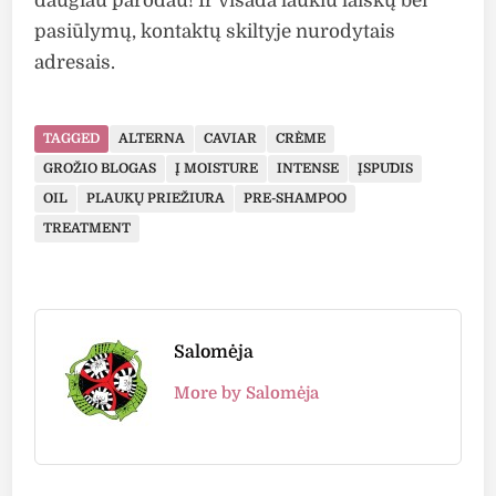
daugiau parodau! Ir visada laukiu laiškų bei
pasiūlymų, kontaktų skiltyje nurodytais
adresais.
TAGGED
ALTERNA
CAVIAR
CRÈME
GROŽIO BLOGAS
Į MOISTURE
INTENSE
ĮSPŪDIS
OIL
PLAUKŲ PRIEŽIŪRA
PRE-SHAMPOO
TREATMENT
Salomėja
More by Salomėja