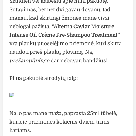
Šiandien vėl kalbėsiu apie mini pakuotę.
Sutapimas, bet net dvi gavau dovanų, tad
manau, kad skirtingi žmonės mane visai
neblogai pažįsta.
“Alterna Caviar Moisture
Intense Oil Crème Pre-Shampoo Treatment”
yra plaukų puoselėjimo priemonė, kuri skirta
naudoti prieš plaukų plovimą. Na,
prešampūningo
dar nebuvau bandžiusi.
Pilna pakuotė atrodytų taip:
Na, o pas mane maža, paprasta 25ml tūbelė,
kurioje priemonės kokiems dviem trims
kartams.