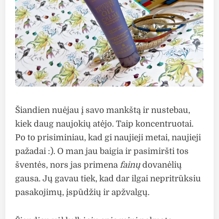
Šiandien nuėjau į savo mankštą ir nustebau,
kiek daug naujokių atėjo. Taip koncentruotai.
Po to prisiminiau, kad gi naujieji metai, naujieji
pažadai :). O man jau baigia ir pasimiršti tos
šventės, nors jas primena
fainų
dovanėlių
gausa. Jų gavau tiek, kad dar ilgai nepritrūksiu
pasakojimų, įspūdžių ir apžvalgų.