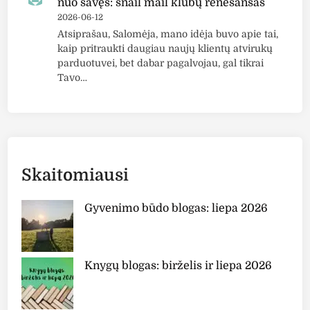
nuo savęs: snail mail klubų renesansas
2026-06-12
Atsiprašau, Salomėja, mano idėja buvo apie tai,
kaip pritraukti daugiau naujų klientų atvirukų
parduotuvei, bet dabar pagalvojau, gal tikrai
Tavo…
Skaitomiausi
Gyvenimo būdo blogas: liepa 2026
Knygų blogas: birželis ir liepa 2026