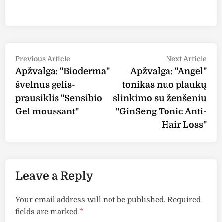
Post
Previous
Nex
Previous Article
Next Article
article:
arti
Apžvalga: "Bioderma"
Apžvalga: "Angel"
navigation
švelnus gelis-
tonikas nuo plaukų
prausiklis "Sensibio
slinkimo su ženšeniu
Gel moussant"
"GinSeng Tonic Anti-
Hair Loss"
Leave a Reply
Your email address will not be published.
Required
fields are marked
*