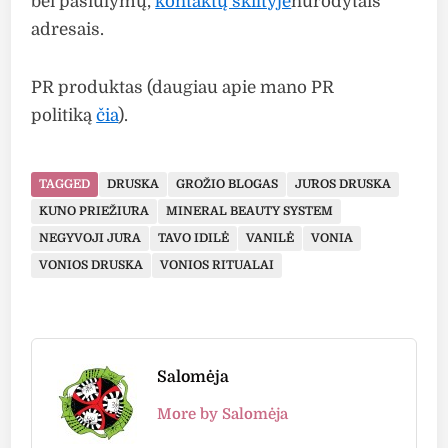
bei pasiūlymų,
kontaktų skiltyje
nurodytais
adresais.
PR produktas (daugiau apie mano PR
politiką
čia
).
TAGGED
DRUSKA
GROŽIO BLOGAS
JŪROS DRUSKA
KŪNO PRIEŽIŪRA
MINERAL BEAUTY SYSTEM
NEGYVOJI JŪRA
TAVO IDILĖ
VANILĖ
VONIA
VONIOS DRUSKA
VONIOS RITUALAI
Salomėja
More by Salomėja