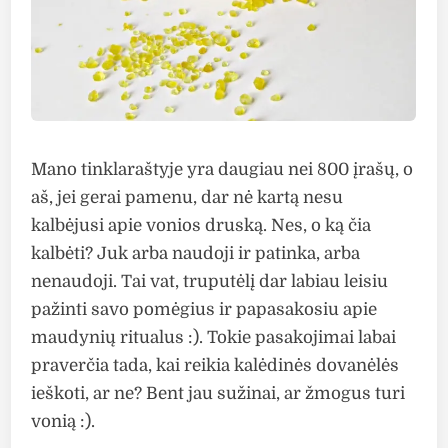
Mano tinklaraštyje yra daugiau nei 800 įrašų, o
aš, jei gerai pamenu, dar nė kartą nesu
kalbėjusi apie vonios druską. Nes, o ką čia
kalbėti? Juk arba naudoji ir patinka, arba
nenaudoji. Tai vat, truputėlį dar labiau leisiu
pažinti savo pomėgius ir papasakosiu apie
maudynių ritualus :). Tokie pasakojimai labai
praverčia tada, kai reikia kalėdinės dovanėlės
ieškoti, ar ne? Bent jau sužinai, ar žmogus turi
vonią :).