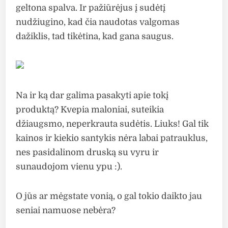
geltona spalva. Ir pažiūrėjus į sudėtį
nudžiugino, kad čia naudotas valgomas
dažiklis, tad tikėtina, kad gana saugus.
Na ir ką dar galima pasakyti apie tokį
produktą? Kvepia maloniai, suteikia
džiaugsmo, neperkrauta sudėtis. Liuks! Gal tik
kainos ir kiekio santykis nėra labai patrauklus,
nes pasidalinom druską su vyru ir
sunaudojom vienu ypu :).
O jūs ar mėgstate vonią, o gal tokio daikto jau
seniai namuose nebėra?