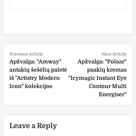
Post
Previous
Nex
Previous Article
Next Article
article:
arti
Apžvalga: "Amway"
Apžvalga: "Polaar"
navigation
antakių šešėlių paletė
paakių kremas
iš "Artistry Modern
"Icymagic Instant Eye
Icon" kolekcijos
Contour Multi
Energiser"
Leave a Reply