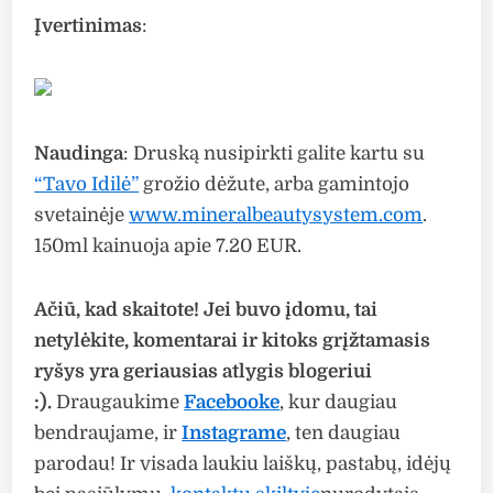
Įvertinimas
:
Naudinga
: Druską nusipirkti galite kartu su
“Tavo Idilė”
grožio dėžute, arba gamintojo
svetainėje
www.mineralbeautysystem.com
.
150ml kainuoja apie 7.20 EUR.
Ačiū, kad skaitote! Jei buvo įdomu, tai
netylėkite, komentarai ir kitoks grįžtamasis
ryšys yra geriausias atlygis blogeriui
:).
Draugaukime
Facebooke
, kur daugiau
bendraujame, ir
Instagrame
, ten daugiau
parodau! Ir visada laukiu laiškų, pastabų, idėjų