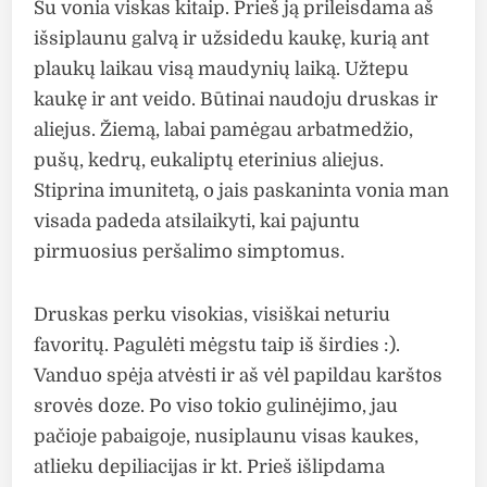
Su vonia viskas kitaip. Prieš ją prileisdama aš
išsiplaunu galvą ir užsidedu kaukę, kurią ant
plaukų laikau visą maudynių laiką. Užtepu
kaukę ir ant veido. Būtinai naudoju druskas ir
aliejus. Žiemą, labai pamėgau arbatmedžio,
pušų, kedrų, eukaliptų eterinius aliejus.
Stiprina imunitetą, o jais paskaninta vonia man
visada padeda atsilaikyti, kai pajuntu
pirmuosius peršalimo simptomus.
Druskas perku visokias, visiškai neturiu
favoritų. Pagulėti mėgstu taip iš širdies :).
Vanduo spėja atvėsti ir aš vėl papildau karštos
srovės doze. Po viso tokio gulinėjimo, jau
pačioje pabaigoje, nusiplaunu visas kaukes,
atlieku depiliacijas ir kt. Prieš išlipdama