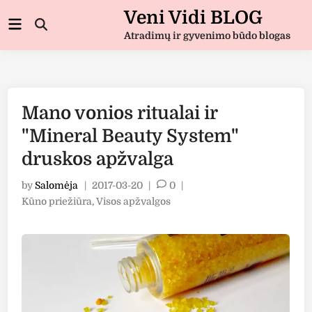
Skip
Veni Vidi BLOG
Main
to
Open
Menu
Atradimų ir gyvenimo būdo blogas
Search
content
Mano vonios ritualai ir
"Mineral Beauty System"
druskos apžvalga
by
Salomėja
|
2017-03-20
|
0
|
Posted
Kūno priežiūra
,
Visos apžvalgos
in