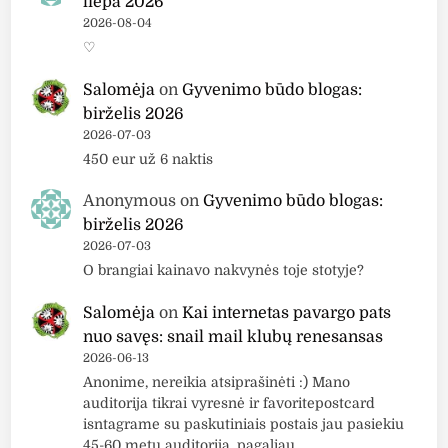
liepa 2026
2026-08-04
♡
Salomėja
on
Gyvenimo būdo blogas:
birželis 2026
2026-07-03
450 eur už 6 naktis
Anonymous
on
Gyvenimo būdo blogas:
birželis 2026
2026-07-03
O brangiai kainavo nakvynės toje stotyje?
Salomėja
on
Kai internetas pavargo pats
nuo savęs: snail mail klubų renesansas
2026-06-13
Anonime, nereikia atsiprašinėti :) Mano
auditorija tikrai vyresnė ir favoritepostcard
isntagrame su paskutiniais postais jau pasiekiu
45-60 metų auditoriją, pagaliau…