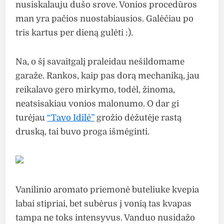
nusiskalauju dušo srove. Vonios procedūros
man yra pačios nuostabiausios. Galėčiau po
tris kartus per dieną gulėti :).
Na, o šį savaitgalį praleidau nešildomame
garaže. Rankos, kaip pas dorą mechaniką, jau
reikalavo gero mirkymo, todėl, žinoma,
neatsisakiau vonios malonumo. O dar gi
turėjau
“Tavo Idilė”
grožio dėžutėje rastą
druską, tai buvo proga išmėginti.
Vanilinio aromato priemonė buteliuke kvepia
labai stipriai, bet subėrus į vonią tas kvapas
tampa ne toks intensyvus. Vanduo nusidažo