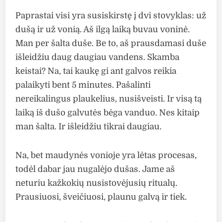
Paprastai visi yra susiskirstę į dvi stovyklas: už
dušą ir už vonią. Aš ilgą laiką buvau voninė.
Man per šalta duše. Be to, aš prausdamasi duše
išleidžiu daug daugiau vandens. Skamba
keistai? Na, tai kaukę gi ant galvos reikia
palaikyti bent 5 minutes. Pašalinti
nereikalingus plaukelius, nusišveisti. Ir visą tą
laiką iš dušo galvutės bėga vanduo. Nes kitaip
man šalta. Ir išleidžiu tikrai daugiau.
Na, bet maudynės vonioje yra lėtas procesas,
todėl dabar jau nugalėjo dušas. Jame aš
neturiu kažkokių nusistovėjusių ritualų.
Prausiuosi, šveičiuosi, plaunu galvą ir tiek.