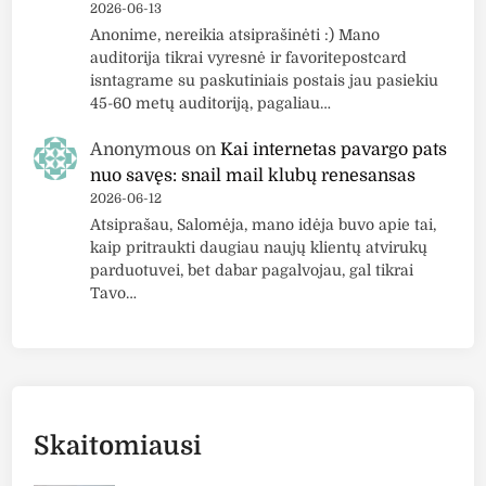
2026-06-13
k
Anonime, nereikia atsiprašinėti :) Mano
a
auditorija tikrai vyresnė ir favoritepostcard
u
isntagrame su paskutiniais postais jau pasiekiu
k
45-60 metų auditoriją, pagaliau…
ė
p
Anonymous
on
Kai internetas pavargo pats
o
nuo savęs: snail mail klubų renesansas
d
2026-06-12
Atsiprašau, Salomėja, mano idėja buvo apie tai,
e
kaip pritraukti daugiau naujų klientų atvirukų
g
parduotuvei, bet dabar pagalvojau, gal tikrai
i
Tavo…
n
i
m
o
s
i
Skaitomiausi
“