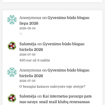
n
G
a
r
Anonymous
on
Gyvenimo būdo blogas:
n
liepa 2026
i
2026-08-04
e
♡
r
”
Salomėja
on
Gyvenimo būdo blogas:
d
birželis 2026
r
2026-07-03
ė
450 eur už 6 naktis
k
i
Anonymous
on
Gyvenimo būdo blogas:
n
birželis 2026
a
2026-07-03
m
O brangiai kainavo nakvynės toje stotyje?
o
Salomėja
on
Kai internetas pavargo pats
j
nuo savęs: snail mail klubų renesansas
i