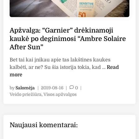
Apžvalga: “Garnier” drėkinamoji
kaukė po deginimosi “Ambre Solaire
After Sun”
Bet tai kai įnikau apie tas lakštines kaukes
A
kalbėti, ar ne? Su šia istorija tokia, kad …
Read
p
more
ž
by
Salomėja
|
2019-08-16
|
0
|
v
P
Veido priežiūra
,
Visos apžvalgos
a
o
l
s
g
t
a
e
Naujausi komentarai:
:
d
i
“