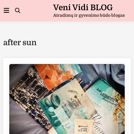
Skip
Veni Vidi BLOG
Main
to
Open
Menu
Atradimų ir gyvenimo būdo blogas
Search
content
after sun