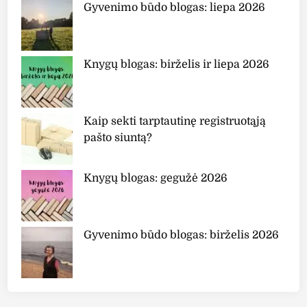
A
Gyvenimo būdo blogas: liepa 2026
m
b
r
Knygų blogas: birželis ir liepa 2026
e
S
o
l
Kaip sekti tarptautinę registruotąją
a
pašto siuntą?
i
r
Knygų blogas: gegužė 2026
e
A
f
t
Gyvenimo būdo blogas: birželis 2026
e
r
S
u