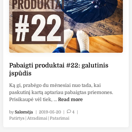
d
u
k
t
a
i
#
2
4
Pabaigti produktai #22: galutinis
:
g
įspūdis
a
Ką gi, prabėgo du mėnesiai nuo tada, kai
l
paskutinį kartą aptariau pabaigtas priemones.
u
P
Prisikaupė vėl tiek, …
Read more
t
a
i
by
Salomėja
|
2019-05-20
|
4
|
b
n
P
Patirtys | Atradimai | Patarimai
a
i
o
i
s
s