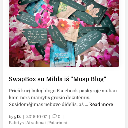
n
a
t
e
s
e
n
u
i
a
n
k
:
i
i
p
k
a
l
a
n
a
l
t
u
u
i
k
m
s
ų
o
n
d
p
a
SwapBox su Milda iš "Mosp Blog"
i
a
t
a
Prieš kurį laiką blogo Facebook paskyroje siūliau
i
ū
g
kam nors mainytis grožio dėžutėmis.
e
r
n
S
Susidomėjimas nebuvo didelis, aš …
Read more
š
a
o
w
k
l
z
by
g12
|
2016-10-07
|
0
|
a
a
u
ė
P
Patirtys | Atradimai | Patarimai
p
s
s
i