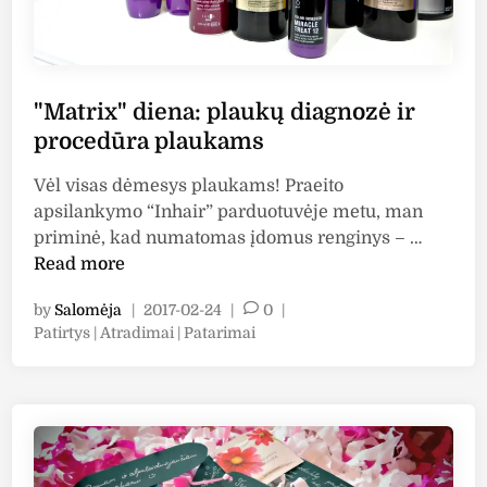
l
s
y
A
”
c
.
a
I
d
"Matrix" diena: plaukų diagnozė ir
r
e
procedūra plaukams
a
m
p
y
Vėl visas dėmesys plaukams! Praeito
i
"
apsilankymo “Inhair” parduotuvėje metu, man
e
a
"
priminė, kad numatomas įdomus renginys – …
b
t
M
Read more
l
s
a
by
Salomėja
|
2017-02-24
|
0
|
o
p
t
P
Patirtys | Atradimai | Patarimai
g
a
r
o
e
l
i
s
r
v
x
t
i
į
"
e
š
s
d
d
i
k
u
i