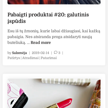
2
1
:
Pabaigti produktai #20: galutinis
g
įspūdis
a
Esu iš tų žmonių, kurie labai džiaugiasi, kai kažką
l
pabaigia. Nes atsiranda proga atsidaryti naują
u
P
buteliuką. …
Read more
t
a
i
by
Salomėja
|
2019-02-14
|
3
|
b
n
P
Patirtys | Atradimai | Patarimai
a
i
o
i
s
s
g
į
t
t
s
e
i
d
p
i
p
ū
n
r
d
o
i
d
s