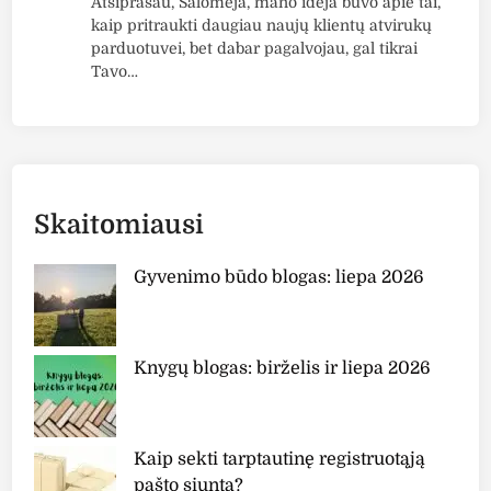
Atsiprašau, Salomėja, mano idėja buvo apie tai,
v
kaip pritraukti daugiau naujų klientų atvirukų
e
parduotuvei, bet dabar pagalvojau, gal tikrai
i
Tavo…
d
o
o
d
a
i
Skaitomiausi
K
1
Gyvenimo būdo blogas: liepa 2026
8
Knygų blogas: birželis ir liepa 2026
Kaip sekti tarptautinę registruotąją
pašto siuntą?