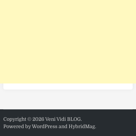
Copyright © 2026
Veni Vidi BLOG
.
Powered by
WordPress
and
HybridMag
.