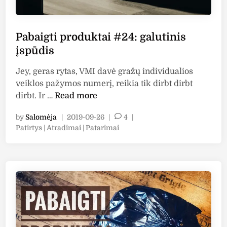
Pabaigti produktai #24: galutinis
įspūdis
Jey, geras rytas, VMI davė gražų individualios
veiklos pažymos numerį, reikia tik dirbt dirbt
P
dirbt. Ir …
Read more
a
by
Salomėja
|
2019-09-26
|
4
|
b
P
Patirtys | Atradimai | Patarimai
a
o
i
s
g
t
t
e
i
d
i
p
n
r
o