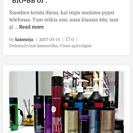
"BIO+BB 01".
a
ž
Šiandien keista diena, kai regis nuolatos pypsi
a
telefonas. Tam reikia ano, anas klausia šito, tam
i
A
gi …
Read more
“
p
by
Salomėja
|
2017-03-14
|
0
|
S
ž
P
Dekoratyvinė kosmetika
,
Visos apžvalgos
o
v
o
c
a
s
i
l
t
a
g
e
l
a
d
i
B
:
n
u
"
t
B
t
i
e
o
r
c
f
o