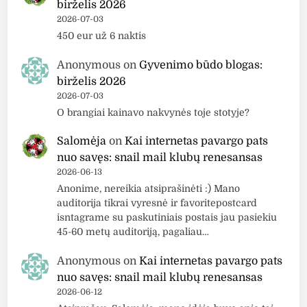
birželis 2026
s
2026-07-03
e
450 eur už 6 naktis
a
c
Anonymous
on
Gyvenimo būdo blogas:
"
birželis 2026
k
2026-07-03
r
O brangiai kainavo nakvynės toje stotyje?
e
Salomėja
on
Kai internetas pavargo pats
m
nuo savęs: snail mail klubų renesansas
a
2026-06-13
s
Anonime, nereikia atsiprašinėti :) Mano
r
auditorija tikrai vyresnė ir favoritepostcard
i
isntagrame su paskutiniais postais jau pasiekiu
e
45-60 metų auditoriją, pagaliau…
b
i
Anonymous
on
Kai internetas pavargo pats
a
nuo savęs: snail mail klubų renesansas
i
2026-06-12