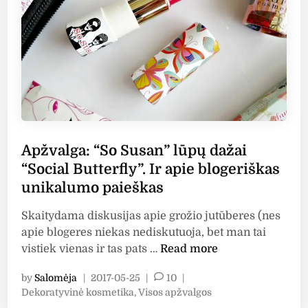
u
k
t
a
i
#
2
0
:
Apžvalga: “So Susan” lūpų dažai
g
“Social Butterfly”. Ir apie blogeriškas
a
unikalumo paieškas
l
u
Skaitydama diskusijas apie grožio jutūberes (nes
t
apie blogeres niekas nediskutuoja, bet man tai
i
A
vistiek vienas ir tas pats …
Read more
n
p
i
by
Salomėja
|
2017-05-25
|
10
|
ž
s
P
Dekoratyvinė kosmetika
,
Visos apžvalgos
v
o
į