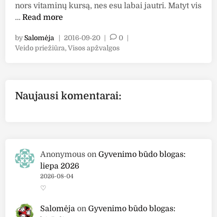
0
nors vitaminų kursą, nes esu labai jautri. Matyt vis
o
1
A
…
Read more
g
"
p
"
.
by
Salomėja
|
2016-09-20
|
0
|
ž
P
Veido priežiūra
,
Visos apžvalgos
v
o
a
s
l
t
g
e
Naujausi komentarai:
a
d
i
:
n
"
U
r
Anonymous
on
Gyvenimo būdo blogas:
i
liepa 2026
a
2026-08-04
g
♡
e
H
Salomėja
on
Gyvenimo būdo blogas:
y