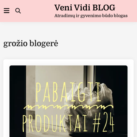
Skip
Veni Vidi BLOG
Main
to
Open
Menu
Atradimų ir gyvenimo būdo blogas
Search
content
grožio blogerė