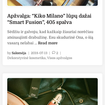
Apžvalga: “Kiko Milano” lūpų dažai
“Smart Fusion”, 405 spalva
Sėdžiu ir galvoju, kad kažkaip žiauriai norėčiau
atsinaujinti drabužinę. Esu skudurinė Ona, o šią
A
vasarą nelabai …
Read more
p
by
Salomėja
|
2018-07-13
|
2
|
ž
P
Dekoratyvinė kosmetika
,
Visos apžvalgos
v
o
a
s
l
t
g
e
a
d
i
:
n
“
K
i