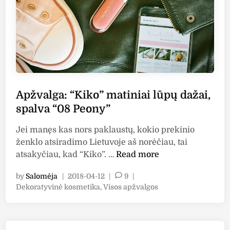
k
o
M
i
l
a
n
Apžvalga: “Kiko” matiniai lūpų dažai,
o
spalva “08 Peony”
”
l
Jei manęs kas nors paklaustų, kokio prekinio
ū
ženklo atsiradimo Lietuvoje aš norėčiau, tai
p
A
atsakyčiau, kad “Kiko”. …
Read more
ų
p
d
by
Salomėja
|
2018-04-12
|
9
|
ž
a
P
Dekoratyvinė kosmetika
,
Visos apžvalgos
v
ž
o
a
s
a
l
t
i
g
e