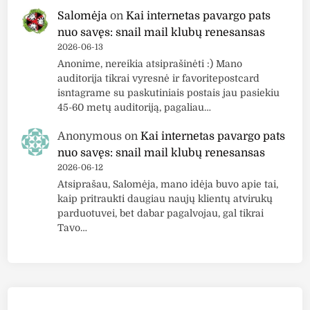
p
a
Salomėja
on
Kai internetas pavargo pats
ų
l
nuo savęs: snail mail klubų renesansas
d
v
2026-06-13
a
a
Anonime, nereikia atsiprašinėti :) Mano
ž
auditorija tikrai vyresnė ir favoritepostcard
a
isntagrame su paskutiniais postais jau pasiekiu
i
45-60 metų auditoriją, pagaliau…
,
s
Anonymous
on
Kai internetas pavargo pats
p
nuo savęs: snail mail klubų renesansas
a
2026-06-12
Atsiprašau, Salomėja, mano idėja buvo apie tai,
l
kaip pritraukti daugiau naujų klientų atvirukų
v
parduotuvei, bet dabar pagalvojau, gal tikrai
a
Tavo…
“
0
8
P
e