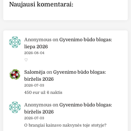
“
Naujausi komentarai:
a
d
S
i
:
m
n
“
a
K
r
i
t
Anonymous
on
Gyvenimo būdo blogas:
k
F
liepa 2026
o
u
2026-08-04
”
s
♡
m
i
a
o
Salomėja
on
Gyvenimo būdo blogas:
t
n
birželis 2026
i
2026-07-03
”
n
450 eur už 6 naktis
,
i
4
a
Anonymous
on
Gyvenimo būdo blogas:
0
i
birželis 2026
5
l
2026-07-03
s
ū
O brangiai kainavo nakvynės toje stotyje?
p