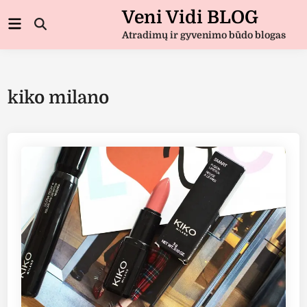
Skip
Veni Vidi BLOG
Main
to
Open
Menu
Atradimų ir gyvenimo būdo blogas
Search
content
kiko milano