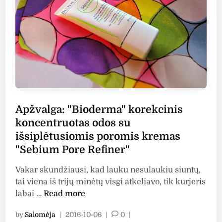
s
n
i
g
m
"
m
e
l
"
m
a
k
Apžvalga: "Bioderma" korekcinis
i
koncentruotas odos su
a
išsiplėtusiomis poromis kremas
ž
"Sebium Pore Refiner"
o
p
Vakar skundžiausi, kad lauku nesulaukiu siuntų,
a
tai viena iš trijų minėtų visgi atkeliavo, tik kurjeris
g
A
labai …
Read more
r
p
i
by
Salomėja
|
2016-10-06
|
0
|
ž