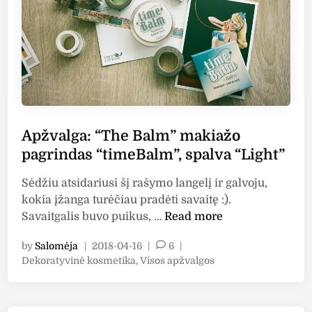
’
t
o
e
r
r
e
P
a
r
l
i
P
m
a
e
Apžvalga: “The Balm” makiažo
r
”
pagrindas “timeBalm”, spalva “Light”
i
i
s
r
Sėdžiu atsidariusi šį rašymo langelį ir galvoju,
”
“
kokia įžanga turėčiau pradėti savaitę :).
m
M
A
Savaitgalis buvo puikus, …
Read more
a
a
p
k
s
by
Salomėja
|
2018-04-16
|
6
|
ž
i
P
Dekoratyvinė kosmetika
,
Visos apžvalgos
t
v
a
o
e
a
s
ž
r
l
t
o