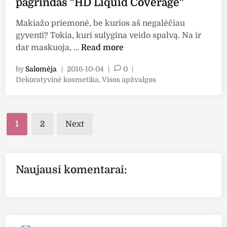
pagrindas "HD Liquid Coverage"
e
k
Makiažo priemonė, be kurios aš negalėčiau
c
gyventi? Tokia, kuri sulygina veido spalvą. Na ir
A
i
dar maskuoja, …
Read more
p
n
by
Salomėja
|
2016-10-04
|
0
|
ž
i
P
Dekoratyvinė kosmetika
,
Visos apžvalgos
v
s
o
a
k
s
l
o
t
Posts
g
n
e
1
2
Next
a
c
d
pagination
i
:
e
n
"
n
Naujausi komentarai:
C
t
a
r
t
u
r
o
i
t