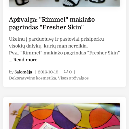
a
p
k
a
i
g
Apžvalga: "Rimmel" makiažo
ų
r
pagrindas "Fresher Skin"
š
i
e
n
Užeinu į parduotuvę ir pastoviai prisiperku
š
d
visokių dalykų, kurių man nereikia.
ė
a
Pvz., “Rimmel” makiažo pagrindas “Fresher Skin”
l
s
A
…
Read more
i
"
p
ų
N
by
Salomėja
|
2016-10-19
|
0
|
ž
p
P
e
Dekoratyvinė kosmetika
,
Visos apžvalgos
v
o
a
v
a
s
g
e
l
t
r
r
g
e
i
e
a
d
n
n
i
:
d
d
n
"
a
i
R