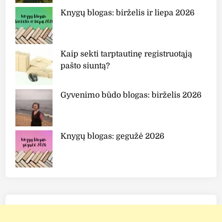
e
Knygų blogas: birželis ir liepa 2026
b
i
u
Kaip sekti tarptautinę registruotąją
m
pašto siuntą?
P
o
r
Gyvenimo būdo blogas: birželis 2026
e
R
e
Knygų blogas: gegužė 2026
f
i
n
e
r
"