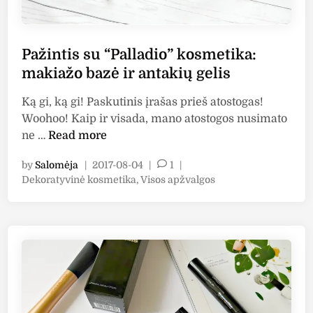
,
a
s
r
p
y
Pažintis su “Palladio” kosmetika:
a
”
makiažo bazė ir antakių gelis
l
m
v
a
Ką gi, ką gi! Paskutinis įrašas prieš atostogas!
a
k
Woohoo! Kaip ir visada, mano atostogos nusimato
“
i
P
ne …
Read more
L
a
a
by
Salomėja
|
2017-08-04
|
1
|
i
ž
ž
P
Dekoratyvinė kosmetika
,
Visos apžvalgos
g
o
i
o
h
b
n
s
t
a
t
t
”
z
i
e
ė
s
d
“
i
s
n
H
u
i
“