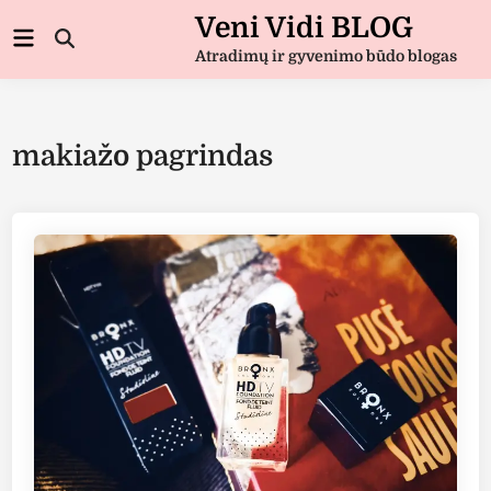
Skip
Veni Vidi BLOG
Main
to
Open
Menu
Atradimų ir gyvenimo būdo blogas
Search
content
makiažo pagrindas