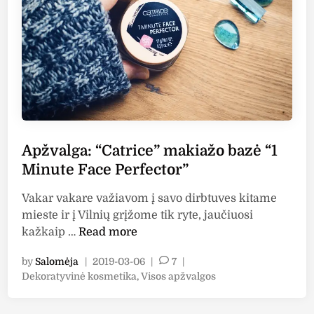
B
r
o
n
x
C
o
l
o
Apžvalga: “Catrice” makiažo bazė “1
r
Minute Face Perfector”
s
”
Vakar vakare važiavom į savo dirbtuves kitame
k
mieste ir į Vilnių grįžome tik ryte, jaučiuosi
r
A
kažkaip …
Read more
e
p
m
by
Salomėja
|
2019-03-06
|
7
|
ž
i
P
Dekoratyvinė kosmetika
,
Visos apžvalgos
v
n
o
a
s
ė