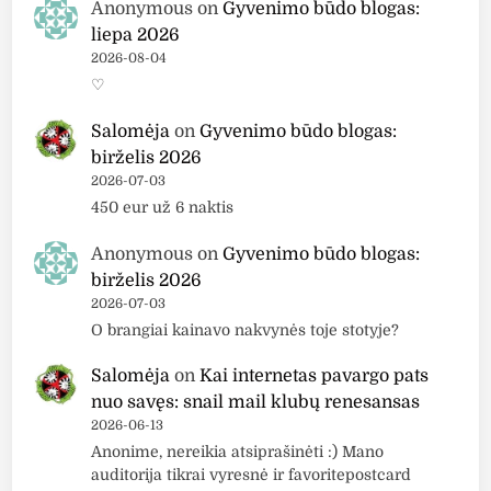
c
a
Anonymous
on
Gyvenimo būdo blogas:
e
s
liepa 2026
"
o
2026-08-04
m
d
♡
a
o
Salomėja
on
Gyvenimo būdo blogas:
k
s
birželis 2026
i
s
2026-07-03
a
u
450 eur už 6 naktis
ž
i
o
š
Anonymous
on
Gyvenimo būdo blogas:
p
s
birželis 2026
a
i
2026-07-03
g
p
O brangiai kainavo nakvynės toje stotyje?
r
l
i
ė
Salomėja
on
Kai internetas pavargo pats
n
t
nuo savęs: snail mail klubų renesansas
d
2026-06-13
u
Anonime, nereikia atsiprašinėti :) Mano
a
s
auditorija tikrai vyresnė ir favoritepostcard
s
i