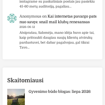
isntagrame su paskutiniais postais jau pasiekiu
"
o
45-60 metų auditoriją, pagaliau…
H
m
D
i
Anonymous
on
Kai internetas pavargo pats
L
s
nuo savęs: snail mail klubų renesansas
i
p
2026-06-12
q
o
Atsiprašau, Salomėja, mano idėja buvo apie tai,
u
r
kaip pritraukti daugiau naujų klientų atvirukų
i
parduotuvei, bet dabar pagalvojau, gal tikrai
o
Tavo…
d
m
C
i
o
s
v
k
e
r
r
e
Skaitomiausi
a
m
g
a
Gyvenimo būdo blogas: liepa 2026
e
s
"
"
S