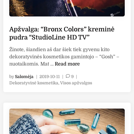
Apžvalga: “Bronx Colors” kreminė
pudra “StudioLine HD TV”
Žinote, šiandien aš dar šiek tiek gyvenu kito
dekoratyvinės kosmetikos gamintojo – “Gosh” –
A
nuotaikomis. Mat …
Read more
p
by
Salomėja
|
2019-10-11
|
9
|
ž
P
Dekoratyvinė kosmetika
,
Visos apžvalgos
v
o
a
s
l
t
g
e
a
d
i
:
n
“