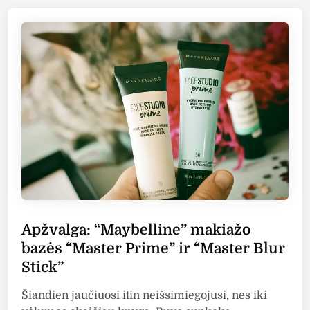
l
t
p
g
e
u
a
d
d
i
:
r
n
“
a
C
“
a
S
t
t
r
u
i
d
c
i
e
o
”
L
m
i
Apžvalga: “Maybelline” makiažo
a
n
bazės “Master Prime” ir “Master Blur
k
e
Stick”
i
H
a
D
Šiandien jaučiuosi itin neišsimiegojusi, nes iki
ž
T