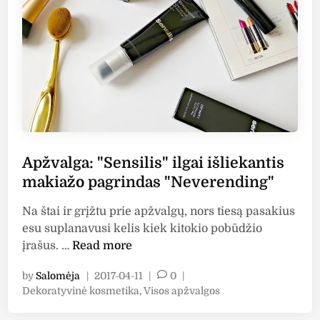
g
P
h
a
-
l
A
l
d
a
h
d
e
i
r
o
e
”
n
Apžvalga: "Sensilis" ilgai išliekantis
k
c
o
makiažo pagrindas "Neverending"
e
s
S
Na štai ir grįžtu prie apžvalgų, nors tiesą pasakius
m
i
esu suplanavusi kelis kiek kitokio pobūdžio
e
l
A
įrašus. …
Read more
t
i
p
i
by
Salomėja
|
2017-04-11
|
0
|
c
ž
k
P
Dekoratyvinė kosmetika
,
Visos apžvalgos
o
v
a
o
n
a
:
s