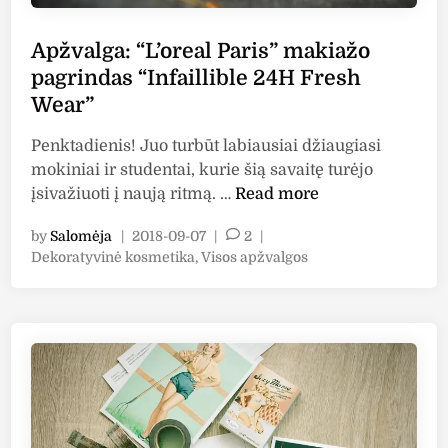
n
r
e
f
Apžvalga: “L’oreal Paris” makiažo
”
e
pagrindas “Infaillible 24H Fresh
m
c
Wear”
a
t
k
o
Penktadienis! Juo turbūt labiausiai džiaugiasi
i
r
mokiniai ir studentai, kurie šią savaitę turėjo
a
”
A
įsivažiuoti į naują ritmą. …
Read more
ž
p
o
by
Salomėja
|
2018-09-07
|
2
|
ž
b
P
Dekoratyvinė kosmetika
,
Visos apžvalgos
v
a
o
a
z
s
l
t
ė
g
e
s
a
d
“
i
:
M
n
“
a
L
s