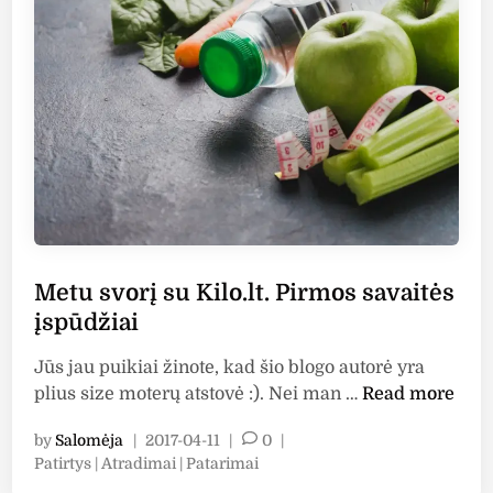
i
s
e
ė
n
u
n
s
K
o
į
i
r
s
l
i
p
o
u
ū
.
!
d
l
ž
t
i
.
a
A
Metu svorį su Kilo.lt. Pirmos savaitės
i
n
,
įspūdžiai
t
p
r
Jūs jau puikiai žinote, kad šio blogo autorė yra
a
o
M
plius size moterų atstovė :). Nei man …
Read more
g
s
e
u
s
by
Salomėja
|
2017-04-11
|
0
|
t
n
a
P
Patirtys | Atradimai | Patarimai
u
d
o
v