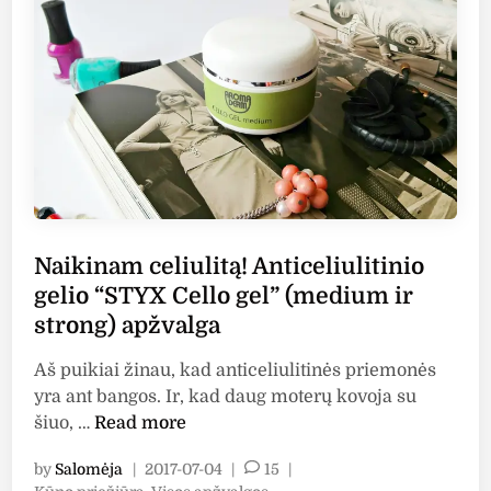
r
K
a
l
a
n
e
t
i
k
Naikinam celiulitą! Anticeliulitinio
a
?
gelio “STYX Cello gel” (medium ir
A
strong) apžvalga
p
i
Aš puikiai žinau, kad anticeliulitinės priemonės
e
yra ant bangos. Ir, kad daug moterų kovoja su
m
N
šiuo, …
Read more
a
a
by
Salomėja
|
2017-07-04
|
15
|
n
i
P