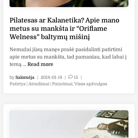
Pilatesas ar Kalanetika? Apie mano
metus su mankšta ir “Oriflame
Welness” baltymų mišinį
Nemažai jūsų manęs prašė pasidalinti patirtimi
apie metus su mankšta, tad pamaniau, kad labai į
P
temą …
Read more
i
by
Salomėja
|
2018-01-18
|
15
|
l
P
Patirtys | Atradimai | Patarimai
,
Visos apžvalgos
a
o
t
s
e
t
s
e
a
d
i
s
n
a