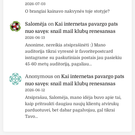
y
o
2026-07-03
k
s
O brangiai kainavo nakvynės toje stotyje?
o
s
s
Salomėja
on
Kai internetas pavargo pats
a
i
nuo savęs: snail mail klubų renesansas
v
r
2026-06-13
a
k
Anonime, nereikia atsiprašinėti :) Mano
i
auditorija tikrai vyresnė ir favoritepostcard
t
t
isntagrame su paskutiniais postais jau pasiekiu
.
ė
45-60 metų auditoriją, pagaliau…
t
s
r
į
Anonymous
on
Kai internetas pavargo pats
u
s
nuo savęs: snail mail klubų renesansas
k
p
2026-06-12
d
Atsiprašau, Salomėja, mano idėja buvo apie tai,
ū
ž
kaip pritraukti daugiau naujų klientų atvirukų
d
i
parduotuvei, bet dabar pagalvojau, gal tikrai
ž
Tavo…
a
i
i
a
i