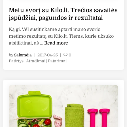
.
t
K
Metu svorį su Kilo.lt. Trečios savaitės
a
e
įspūdžiai, pagundos ir rezultatai
i
t
p
v
Ką gi. Vėl susitinkame aptarti mano svorio
o
i
metimo rezultatų su Kilo.lt. Tiems, kurie užsuko
š
r
M
atsitiktinai, aš …
Read more
e
t
e
š
by
Salomėja
|
2017-04-25
|
0
|
o
t
i
P
Patirtys | Atradimai | Patarimai
s
u
ų
o
s
s
s
s
a
v
t
a
v
o
e
v
a
r
d
a
i
i
į
i
n
t
s
č
ė
u
i
s
K
ų
f
i