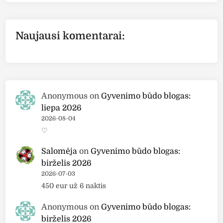
s
o
s
a
v
s
t
i
o
i
e
t
Naujausi komentarai:
r
d
r
ė
i
į
r
s
n
s
e
į
u
z
s
K
u
p
Anonymous
on
Gyvenimo būdo blogas:
i
l
ū
liepa 2026
l
t
d
2026-08-04
o
a
ž
♡
.
t
i
l
a
Salomėja
on
Gyvenimo būdo blogas:
a
t
i
birželis 2026
i
.
2026-07-03
,
P
450 eur už 6 naktis
V
i
e
r
Anonymous
on
Gyvenimo būdo blogas:
l
m
birželis 2026