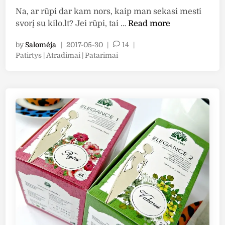
r
c
Na, ar rūpi dar kam nors, kaip man sekasi mesti
i
e
M
svorį su kilo.lt? Jei rūpi, tai …
Read more
f
l
e
l
i
by
Salomėja
|
2017-05-30
|
14
|
t
P
Patirtys | Atradimai | Patarimai
a
u
u
o
m
l
s
s
e
i
v
t
W
t
o
e
e
i
r
d
l
n
i
į
n
n
i
s
e
o
u
s
g
K
s
e
i
”
l
l
b
i
o
a
o
.
l
“
l