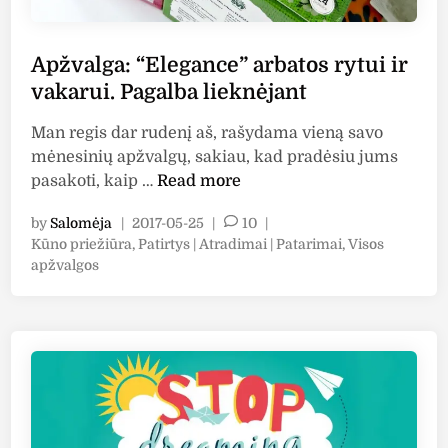
t
S
t
y
T
.
m
Y
Į
Apžvalga: “Elegance” arbatos rytui ir
ų
X
s
vakarui. Pagalba lieknėjant
m
C
p
i
e
ū
Man regis dar rudenį aš, rašydama vieną savo
š
l
d
mėnesinių apžvalgų, sakiau, kad pradėsiu jums
i
l
ž
A
pasakoti, kaip …
Read more
n
o
i
p
į
g
a
by
Salomėja
|
2017-05-25
|
10
|
ž
e
P
Kūno priežiūra
,
Patirtys | Atradimai | Patarimai
,
Visos
i
v
l
o
apžvalgos
i
a
s
”
r
l
t
(
r
g
e
m
e
a
d
e
z
i
:
d
u
n
“
i
l
E
u
t
l