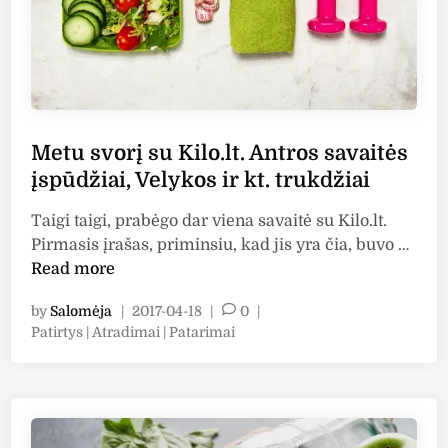
e
l
i
o
l
.
a
l
s
t
,
.
Metu svorį su Kilo.lt. Antros savaitės
b
T
įspūdžiai, Velykos ir kt. trukdžiai
e
r
t
e
Taigi taigi, prabėgo dar viena savaitė su Kilo.lt.
p
č
M
Pirmasis įrašas, priminsiu, kad jis yra čia, buvo …
a
i
e
Read more
s
o
t
i
s
by
Salomėja
|
2017-04-18
|
0
|
u
d
s
P
Patirtys | Atradimai | Patarimai
s
u
a
o
v
o
s
v
o
t
t
a
r
e
i
i
į
d
n
t