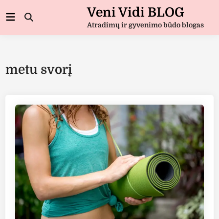
Skip
Veni Vidi BLOG
Main
to
Open
Menu
Atradimų ir gyvenimo būdo blogas
Search
content
metu svorį