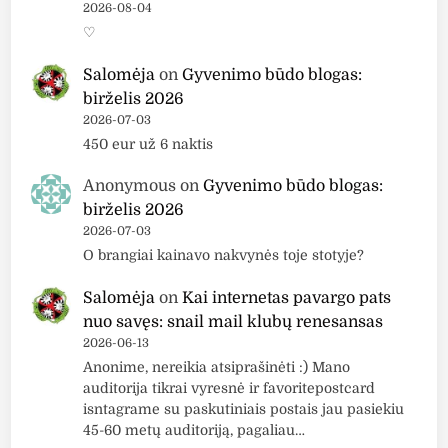
l
”
2026-08-04
t
u
v
♡
e
s
e
c
Salomėja
on
Gyvenimo būdo blogas:
i
t
birželis 2026
d
i
2026-07-03
o
o
450 eur už 6 naktis
d
n
r
L
Anonymous
on
Gyvenimo būdo blogas:
ė
o
birželis 2026
k
2026-07-03
t
i
O brangiai kainavo nakvynės toje stotyje?
i
k
o
l
Salomėja
on
Kai internetas pavargo pats
n
i
nuo savęs: snail mail klubų renesansas
”
s
2026-06-13
s
Anonime, nereikia atsiprašinėti :) Mano
s
u
auditorija tikrai vyresnė ir favoritepostcard
u
S
isntagrame su paskutiniais postais jau pasiekiu
a
P
45-60 metų auditoriją, pagaliau…
t