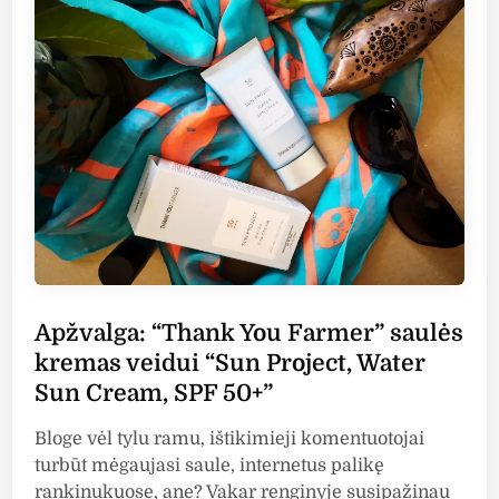
i
“
n
v
n
A
i
a
v
s
l
e
p
e
n
i
n
e
e
u
”
n
“
a
e
N
p
l
u
s
i
d
a
s
i
u
s
t
Apžvalga: “Thank You Farmer” saulės
g
u
u
i
kremas veidui “Sun Project, Water
S
m
n
Sun Cream, SPF 50+”
P
”
i
F
,
s
Bloge vėl tylu ramu, ištikimieji komentuotojai
2
S
d
turbūt mėgaujasi saule, internetus palikę
0
P
r
rankinukuose, ane? Vakar renginyje susipažinau