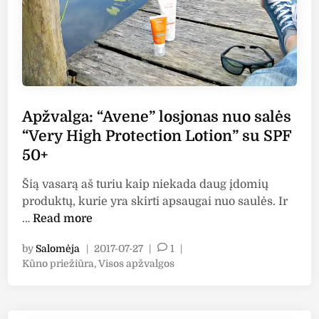
k
k
h
r
t
y
e
a
G
m
i
l
a
n
o
s
o
w
s
r
Apžvalga: “Avene” losjonas nuo salės
M
u
m
“Very High Protection Lotion” su SPF
a
s
a
k
50+
a
l
e
u
i
Šią vasarą aš turiu kaip niekada daug įdomių
u
l
a
produktų, kurie yra skirti apsaugai nuo saulės. Ir
p
ė
i
A
…
Read more
+
s
i
p
G
a
r
by
Salomėja
|
2017-07-27
|
1
|
ž
r
p
m
P
Kūno priežiūra
,
Visos apžvalgos
v
a
s
o
i
a
d
a
s
š
l
u
t
u
r