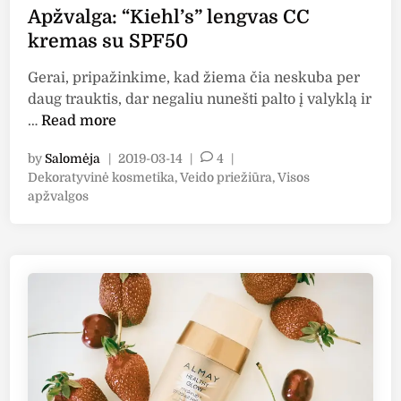
s
F
t
Apžvalga: “Kiehl’s” lengvas CC
p
a
i
kremas su SPF50
a
r
s
l
m
B
Gerai, pripažinkime, kad žiema čia neskuba per
v
e
B
daug trauktis, dar negaliu nunešti palto į valyklą ir
o
r
k
A
…
Read more
s
”
r
p
p
s
e
by
Salomėja
|
2019-03-14
|
4
|
ž
i
a
P
Dekoratyvinė kosmetika
,
Veido priežiūra
,
Visos
m
v
g
u
o
apžvalgos
a
a
s
m
l
s
l
t
e
ė
i
g
e
n
s
r
a
d
t
k
s
i
:
a
r
n
a
“
i
e
v
K
s
m
a
i
“
a
i
e
B
s
m
h