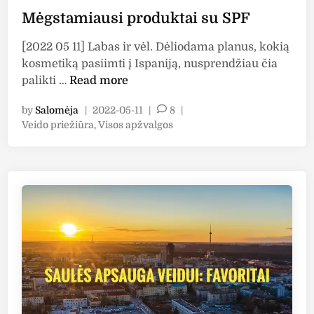
Mėgstamiausi produktai su SPF
[2022 05 11] Labas ir vėl. Dėliodama planus, kokią
kosmetiką pasiimti į Ispaniją, nusprendžiau čia
M
palikti …
Read more
ė
by
Salomėja
|
2022-05-11
|
8
|
g
P
Veido priežiūra
,
Visos apžvalgos
s
o
t
s
a
t
m
e
i
d
i
a
n
u
s
i
p
r