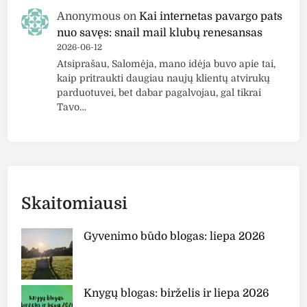
F
s
Anonymous
on
Kai internetas pavargo pats
5
p
nuo savęs: snail mail klubų renesansas
0
a
2026-06-12
+
l
Atsiprašau, Salomėja, mano idėja buvo apie tai,
v
kaip pritraukti daugiau naujų klientų atvirukų
i
parduotuvei, bet dabar pagalvojau, gal tikrai
Tavo…
u
“
B
a
l
m
Skaitomiausi
S
h
Gyvenimo būdo blogas: liepa 2026
e
l
t
e
Knygų blogas: birželis ir liepa 2026
r