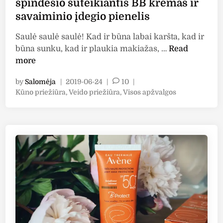
spindesio suteikiantis BB kremas ir
ė
p
savaiminio įdegio pienelis
s
a
k
t
Saulė saulė saulė! Kad ir būna labai karšta, kad ir
r
i
A
būna sunku, kad ir plaukia makiažas, …
Read
e
k
p
more
m
o
ž
a
by
Salomėja
|
2019-06-24
|
10
|
v
s
P
Kūno priežiūra
,
Veido priežiūra
,
Visos apžvalgos
a
v
o
l
e
s
g
i
t
a
e
d
:
d
u
i
“
i
n
M
i
Á
r
D
k
A
ū
R
n