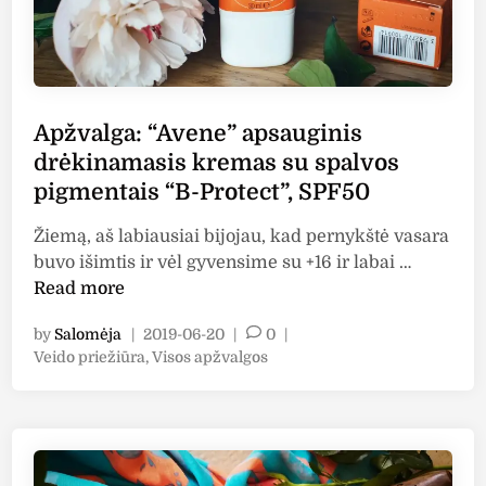
A
u
”
i
p
s
r
u
o
m
Apžvalga: “Avene” apsauginis
d
i
drėkinamasis kremas su spalvos
u
n
pigmentais “B-Protect”, SPF50
k
e
t
r
Žiemą, aš labiausiai bijojau, kad pernykštė vasara
a
a
A
buvo išimtis ir vėl gyvensime su +16 ir labai …
i
l
p
Read more
:
a
ž
a
i
by
Salomėja
|
2019-06-20
|
0
|
v
p
s
P
Veido priežiūra
,
Visos apžvalgos
a
s
o
b
l
a
s
e
g
t
u
i
a
e
g
s
:
d
i
k