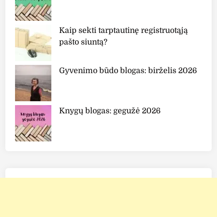
T
i
Kaip sekti tarptautinę registruotąją
n
pašto siuntą?
t
e
d
Gyvenimo būdo blogas: birželis 2026
M
o
i
Knygų blogas: gegužė 2026
s
t
u
r
i
s
e
r
”