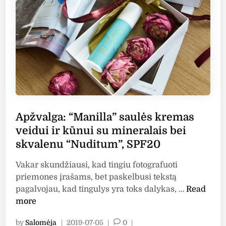
u
g
a
v
e
i
d
u
i
Apžvalga: “Manilla” saulės kremas
–
veidui ir kūnui su mineralais bei
i
skvalenu “Nuditum”, SPF20
š
b
Vakar skundžiausi, kad tingiu fotografuoti
a
priemones įrašams, bet paskelbusi tekstą
n
A
pagalvojau, kad tingulys yra toks dalykas, …
Read
d
p
more
y
ž
t
by
Salomėja
|
2019-07-05
|
0
|
v