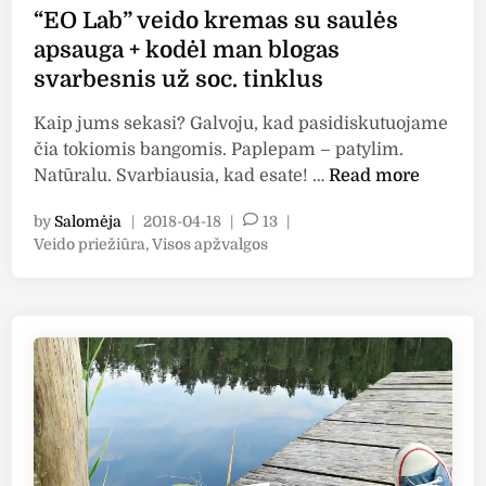
a
d
“EO Lab” veido kremas su saulės
u
e
apsauga + kodėl man blogas
g
g
svarbesnis už soc. tinklus
i
i
n
o
Kaip jums sekasi? Galvoju, kad pasidiskutuojame
i
p
čia tokiomis bangomis. Paplepam – patylim.
a
r
“
Natūralu. Svarbiausia, kad esate! …
Read more
i
i
E
s
e
by
Salomėja
|
2018-04-18
|
13
|
O
a
P
Veido priežiūra
,
Visos apžvalgos
m
L
u
o
o
a
l
s
n
b
t
ė
ė
”
e
s
“
v
d
p
H
i
e
r
n
e
i
o
a
d
d
l
o
u
t