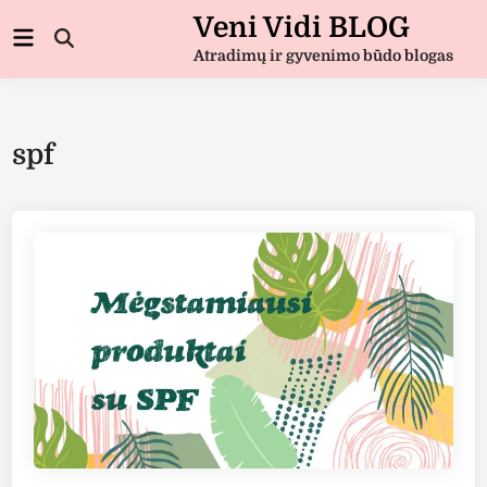
Skip
Veni Vidi BLOG
Main
to
Open
Menu
Atradimų ir gyvenimo būdo blogas
Search
content
spf