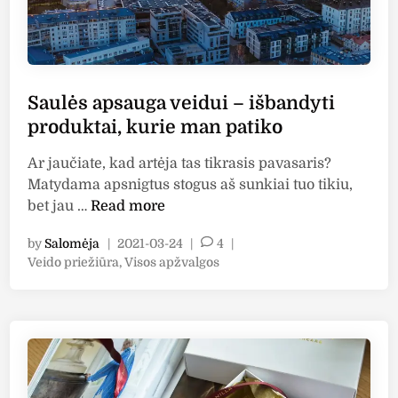
o
d
u
k
t
Saulės apsauga veidui – išbandyti
a
produktai, kurie man patiko
i
s
Ar jaučiate, kad artėja tas tikrasis pavasaris?
u
Matydama apsnigtus stogus aš sunkiai tuo tikiu,
S
S
bet jau …
Read more
P
a
F
by
Salomėja
|
2021-03-24
|
4
|
u
P
Veido priežiūra
,
Visos apžvalgos
l
o
ė
s
s
t
a
e
p
d
i
s
n
a