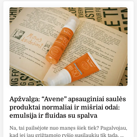
e
s
a
a
d
s
t
i
:
u
n
e
“
S
r
A
P
S
l
F
u
m
5
n
a
0
C
y
r
”
e
m
a
a
m
k
,
i
Apžvalga: “Avene” apsauginiai saulės
S
a
produktai normaliai ir mišriai odai:
P
ž
emulsija ir fluidas su spalva
F
o
5
p
Na, tai pailsėjote nuo manęs šiek tiek? Pagalvojau,
0
a
A
kad jei jau grįžtamojo ryšio susilaukiu tik tada, …