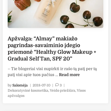
-
v
i
l
P
e
n
’
r
i
i
s
o
d
o
”
t
u
į
l
e
i
d
e
c
“
Apžvalga: “Almay” makiažo
e
n
t
S
pagrindas-savaiminio įdegio
g
g
”
u
priemonė “Healthy Glow Makeup +
i
v
,
n
o
Gradual Self Tan, SPF 20”
a
S
P
p
s
P
r
– Tie blogeriai visi nupirkti ir rašo tą patį per tą
i
C
F
o
A
patį visi apie tuos pačius …
Read more
e
C
5
j
p
n
k
0
e
by
Salomėja
|
2018-07-10
|
3
|
ž
e
r
P
Dekoratyvinė kosmetika
,
Veido priežiūra
,
Visos
c
v
l
e
o
apžvalgos
t
a
i
m
s
,
l
s
t
a
W
g