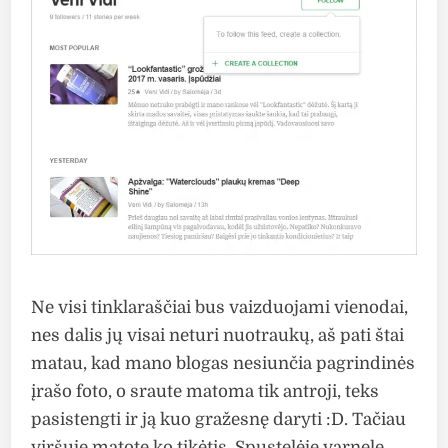
Ne visi tinklaraščiai bus vaizduojami vienodai,
nes dalis jų visai neturi nuotraukų, aš pati štai
matau, kad mano blogas nesiunčia pagrindinės
įrašo foto, o sraute matoma tik antroji, teks
pasistengti ir ją kuo gražesnę daryti :D. Tačiau
viršuje matote ko tikėtis. Spustelėję varnelę