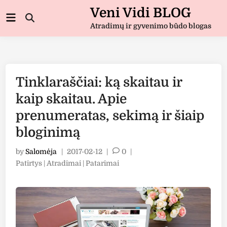
Skip
Veni Vidi BLOG
Main
to
Open
Menu
Atradimų ir gyvenimo būdo blogas
Search
content
Tinklaraščiai: ką skaitau ir
kaip skaitau. Apie
prenumeratas, sekimą ir šiaip
bloginimą
by
Salomėja
|
2017-02-12
|
0
|
Posted
Patirtys | Atradimai | Patarimai
in