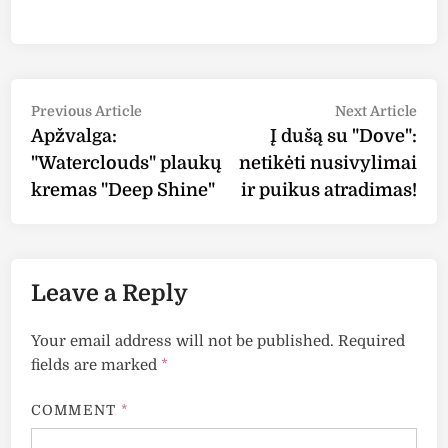
Post
Previous
Nex
Previous Article
Next Article
article:
arti
Apžvalga:
Į dušą su "Dove":
navigation
"Waterclouds" plaukų
netikėti nusivylimai
kremas "Deep Shine"
ir puikus atradimas!
Leave a Reply
Your email address will not be published.
Required
fields are marked
*
COMMENT
*