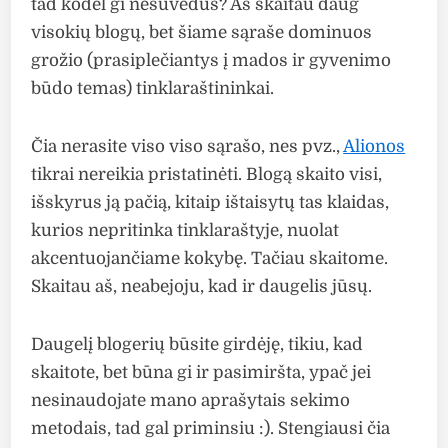
tad kodėl gi nesuvedus? Aš skaitau daug
visokių blogų, bet šiame sąraše dominuos
grožio (prasiplečiantys į mados ir gyvenimo
būdo temas) tinklaraštininkai.
Čia nerasite viso viso sąrašo, nes pvz.,
Alionos
tikrai nereikia pristatinėti. Blogą skaito visi,
išskyrus ją pačią, kitaip ištaisytų tas klaidas,
kurios nepritinka tinklaraštyje, nuolat
akcentuojančiame kokybę. Tačiau skaitome.
Skaitau aš, neabejoju, kad ir daugelis jūsų.
Daugelį blogerių būsite girdėję, tikiu, kad
skaitote, bet būna gi ir pasimiršta, ypač jei
nesinaudojate mano aprašytais sekimo
metodais, tad gal priminsiu :). Stengiausi čia