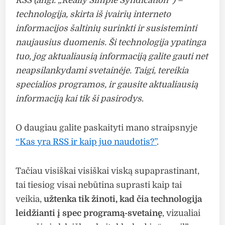
RSS (angl. „Really Simple Syndication“) –
technologija, skirta iš įvairių interneto
informacijos šaltinių surinkti ir susisteminti
naujausius duomenis. Ši technologija ypatinga
tuo, jog aktualiausią informaciją galite gauti net
neapsilankydami svetainėje. Taigi, tereikia
specialios programos, ir gausite aktualiausią
informaciją kai tik ši pasirodys
.
O daugiau galite paskaityti mano straipsnyje
“Kas yra RSS ir kaip juo naudotis?”
.
Tačiau visiškai visiškai viską supaprastinant,
tai tiesiog visai nebūtina suprasti kaip tai
veikia,
užtenka tik žinoti, kad čia technologija
leidžianti į spec programą-svetainę
, vizualiai