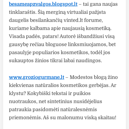
besameapzvalgos.blogspot.lt
– tai gana naujas
tinklaraštis. Šią merginą virtualiai pažįsta
daugelis besilankančių vinted.lt forume,
kuriame kalbama apie naujausią kosmetiką.
Visada padės, patars! Autorė išbandžiusi visą
gausybę rečiau bloguose linksmiuojamos, bet
pasaulyje populiarios kosmetikos, todėl jos
sukauptos žinios tikrai labai naudingos.
www.groziogurmane.lt
– Modestos blogą žino
kiekvienas natūralios kosmetikos gerbėjas. Ar
klystu? Kokybiški tekstai ir puikios
nuotraukos, net sintetinius nusidėjelius
patraukia pasidomėti natūralesnėmis
priemonėmis. Aš su malonumu viską skaitau!