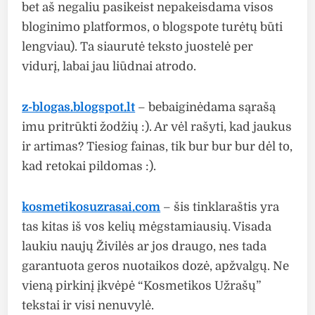
bet aš negaliu pasikeist nepakeisdama visos
bloginimo platformos, o blogspote turėtų būti
lengviau). Ta siaurutė teksto juostelė per
vidurį, labai jau liūdnai atrodo.
z-blogas.blogspot.lt
– bebaiginėdama sąrašą
imu pritrūkti žodžių :). Ar vėl rašyti, kad jaukus
ir artimas? Tiesiog fainas, tik bur bur bur dėl to,
kad retokai pildomas :).
kosmetikosuzrasai.com
– šis tinklaraštis yra
tas kitas iš vos kelių mėgstamiausių. Visada
laukiu naujų Živilės ar jos draugo, nes tada
garantuota geros nuotaikos dozė, apžvalgų. Ne
vieną pirkinį įkvėpė “Kosmetikos Užrašų”
tekstai ir visi nenuvylė.