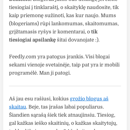
tiesiogiai į tinklaraštį, o skaityklę naudosite, tik
kaip priemonę sužinoti, kas kur naujo. Mums
(blogeriams) rūpi lankomumas, skaitomumas,
grįžtamasis ryšys ir komentarai, o
tik
tiesiogiai apsilankę
šitai dovanojate :).
Feedly.com yra patogus įrankis. Visi blogai
sekami vienoje svetainėje, taip pat yra ir mobili
programėlė. Man ji patogi.
Aš jau esu rašiusi, kokius
grožio blogus aš
skaitau
. Beje, tas įrašas labai populiarus.
Šiandien sąrašą šiek tiek atnaujinsiu. Tiesiog,
gal kažkas ieško skaitinių, o kažkas skaitytojų,