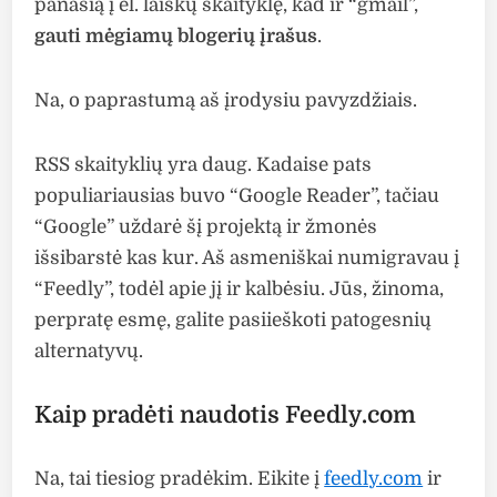
panašią į el. laiškų skaityklę, kad ir “gmail”,
gauti mėgiamų blogerių įrašus
.
Na, o paprastumą aš įrodysiu pavyzdžiais.
RSS skaityklių yra daug. Kadaise pats
populiariausias buvo “Google Reader”, tačiau
“Google” uždarė šį projektą ir žmonės
išsibarstė kas kur. Aš asmeniškai numigravau į
“Feedly”, todėl apie jį ir kalbėsiu. Jūs, žinoma,
perpratę esmę, galite pasiieškoti patogesnių
alternatyvų.
Kaip pradėti naudotis Feedly.com
Na, tai tiesiog pradėkim. Eikite į
feedly.com
ir