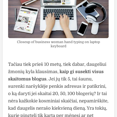
Closeup of business woman hand typing on laptop
keyboard
Tačiau tiek prieš 10 metų, tiek dabar, daugeliui
žmonių kyla klausimas,
kaip gi susekti visus
skaitomus blogus
. Jei jų tik 5, tai šaunu,
surenki naršyklėje penkis adresus ir patikrini,
o ką daryti jei skaitai 20, 50, 100 blogerių? Ir tai
nėra kažkokie kosminiai skaičiai, nepamirškite,
kad daugelis nerašo kiekvieną dieną. Yra tokių,
kurie pingteli tik kartą per mėnesį ar net