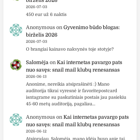
birželis 2026
2026-07-03
450 eur už 6 naktis
Anonymous
on
Gyvenimo būdo blogas:
birželis 2026
2026-07-03
O brangiai kainavo nakvynės toje stotyje?
Salomėja
on
Kai internetas pavargo pats
nuo savęs: snail mail klubų renesansas
2026-06-13
Anonime, nereikia atsiprašinėti :) Mano
auditorija tikrai vyresnė ir favoritepostcard
isntagrame su paskutiniais postais jau pasiekiu
45-60 metų auditoriją, pagaliau…
Anonymous
on
Kai internetas pavargo pats
nuo savęs: snail mail klubų renesansas
2026-06-12
Atsiprašau, Salomėja, mano idėja buvo apie tai,