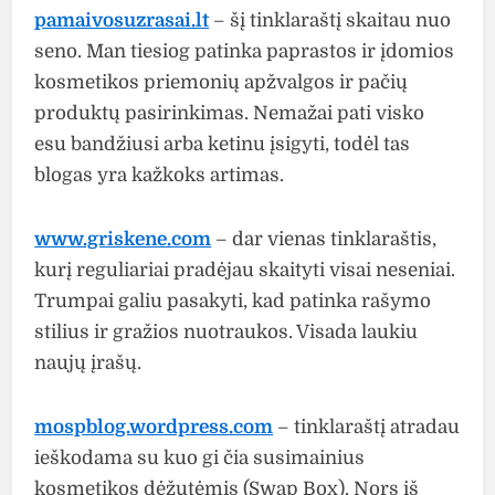
pamaivosuzrasai.lt
– šį tinklaraštį skaitau nuo
seno. Man tiesiog patinka paprastos ir įdomios
kosmetikos priemonių apžvalgos ir pačių
produktų pasirinkimas. Nemažai pati visko
esu bandžiusi arba ketinu įsigyti, todėl tas
blogas yra kažkoks artimas.
www.griskene.com
– dar vienas tinklaraštis,
kurį reguliariai pradėjau skaityti visai neseniai.
Trumpai galiu pasakyti, kad patinka rašymo
stilius ir gražios nuotraukos. Visada laukiu
naujų įrašų.
mospblog.wordpress.com
– tinklaraštį atradau
ieškodama su kuo gi čia susimainius
kosmetikos dėžutėmis (Swap Box). Nors iš