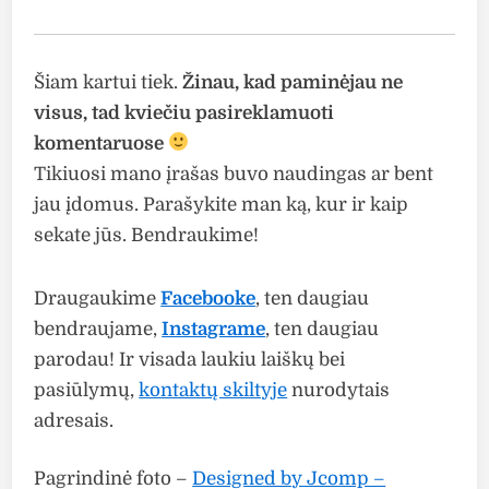
Šiam kartui tiek.
Žinau, kad paminėjau ne
visus, tad kviečiu pasireklamuoti
komentaruose
Tikiuosi mano įrašas buvo naudingas ar bent
jau įdomus. Parašykite man ką, kur ir kaip
sekate jūs. Bendraukime!
Draugaukime
Facebooke
, ten daugiau
bendraujame,
Instagrame
, ten daugiau
parodau! Ir visada laukiu laiškų bei
pasiūlymų,
kontaktų skiltyje
nurodytais
adresais.
Pagrindinė foto –
Designed by Jcomp –