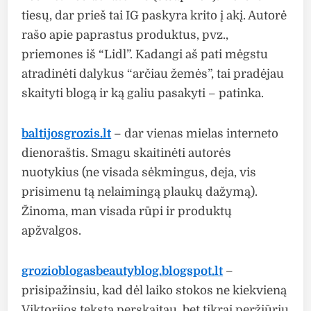
tiesų, dar prieš tai IG paskyra krito į akį. Autorė
rašo apie paprastus produktus, pvz.,
priemones iš “Lidl”. Kadangi aš pati mėgstu
atradinėti dalykus “arčiau žemės”, tai pradėjau
skaityti blogą ir ką galiu pasakyti – patinka.
baltijosgrozis.lt
– dar vienas mielas interneto
dienoraštis. Smagu skaitinėti autorės
nuotykius (ne visada sėkmingus, deja, vis
prisimenu tą nelaimingą plaukų dažymą).
Žinoma, man visada rūpi ir produktų
apžvalgos.
grozioblogasbeautyblog.blogspot.lt
–
prisipažinsiu, kad dėl laiko stokos ne kiekvieną
Viktorijos tekstą perskaitau, bet tikrai peržiūriu