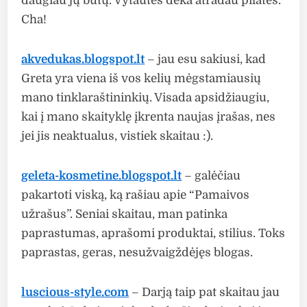
daugiau jų būtų. Vytautės dėka atradau pilates.
Cha!
akvedukas.blogspot.lt
– jau esu sakiusi, kad
Greta yra viena iš vos kelių mėgstamiausių
mano tinklaraštininkių. Visada apsidžiaugiu,
kai į mano skaityklę įkrenta naujas įrašas, nes
jei jis neaktualus, vistiek skaitau :).
geleta-kosmetine.blogspot.lt
– galėčiau
pakartoti viską, ką rašiau apie “Pamaivos
užrašus”. Seniai skaitau, man patinka
paprastumas, aprašomi produktai, stilius. Toks
paprastas, geras, nesužvaigždėjęs blogas.
luscious-style.com
– Darją taip pat skaitau jau