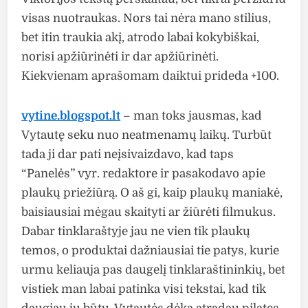
visas nuotraukas. Nors tai nėra mano stilius,
bet itin traukia akį, atrodo labai kokybiškai,
norisi apžiūrinėti ir dar apžiūrinėti.
Kiekvienam aprašomam daiktui prideda +100.
vytine.blogspot.lt
– man toks jausmas, kad
Vytautę seku nuo neatmenamų laikų. Turbūt
tada ji dar pati neįsivaizdavo, kad taps
“Panelės” vyr. redaktore ir pasakodavo apie
plaukų priežiūrą. O aš gi, kaip plaukų maniakė,
baisiausiai mėgau skaityti ar žiūrėti filmukus.
Dabar tinklaraštyje jau ne vien tik plaukų
temos, o produktai dažniausiai tie patys, kurie
urmu keliauja pas daugelį tinklaraštininkių, bet
vistiek man labai patinka visi tekstai, kad tik