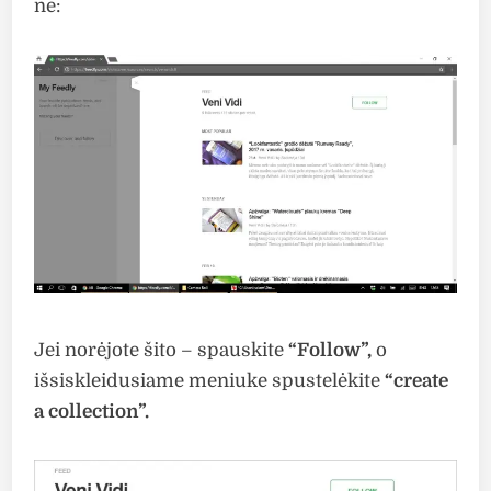
ne:
Jei norėjote šito – spauskite
“Follow”,
o
išsiskleidusiame meniuke spustelėkite
“create
a collection”.