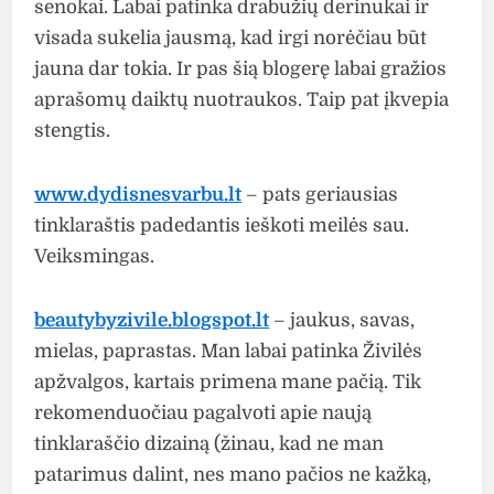
senokai. Labai patinka drabužių derinukai ir
visada sukelia jausmą, kad irgi norėčiau būt
jauna dar tokia. Ir pas šią blogerę labai gražios
aprašomų daiktų nuotraukos. Taip pat įkvepia
stengtis.
www.dydisnesvarbu.lt
– pats geriausias
tinklaraštis padedantis ieškoti meilės sau.
Veiksmingas.
beautybyzivile.blogspot.lt
– jaukus, savas,
mielas, paprastas. Man labai patinka Živilės
apžvalgos, kartais primena mane pačią. Tik
rekomenduočiau pagalvoti apie naują
tinklaraščio dizainą (žinau, kad ne man
patarimus dalint, nes mano pačios ne kažką,