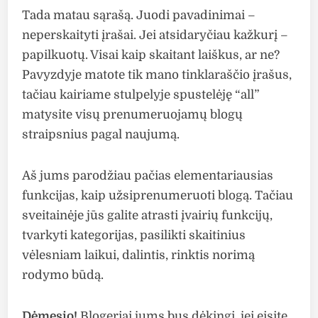
Tada matau sąrašą. Juodi pavadinimai –
neperskaityti įrašai. Jei atsidaryčiau kažkurį –
papilkuotų. Visai kaip skaitant laiškus, ar ne?
Pavyzdyje matote tik mano tinklaraščio įrašus,
tačiau kairiame stulpelyje spustelėję “all”
matysite visų prenumeruojamų blogų
straipsnius pagal naujumą.
Aš jums parodžiau pačias elementariausias
funkcijas, kaip užsiprenumeruoti blogą. Tačiau
sveitainėje jūs galite atrasti įvairių funkcijų,
tvarkyti kategorijas, pasilikti skaitinius
vėlesniam laikui, dalintis, rinktis norimą
rodymo būdą.
Dėmesio!
Blogeriai jums bus dėkingi, jei eisite