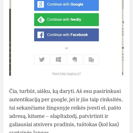
Čia, turbūt, aišku, ką daryti. Aš esu pasirinkusi
autentikaciją per google, jei ir jūs taip rinksitės,
tai sekančiame žingsnyje reikės įvesti el. pašto
adresą, kitame – slapltažodį, patvirtinti ir
galiausiai atsivers pradinis, tuštokas (kol kas)
svetainės langas.