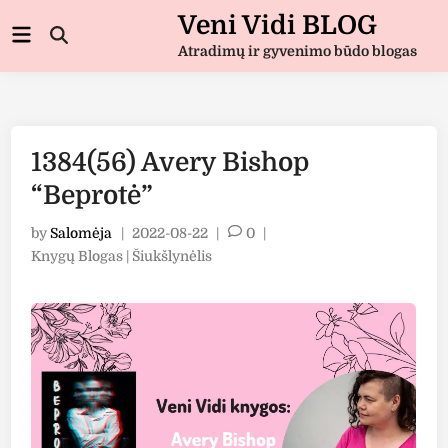
Skip
Veni Vidi BLOG
Main
to
Open
Menu
Atradimų ir gyvenimo būdo blogas
Search
content
1384(56) Avery Bishop
“Beprotė”
by
Salomėja
|
2022-08-22
|
0
|
Posted
Knygų Blogas | Šiukšlynėlis
in