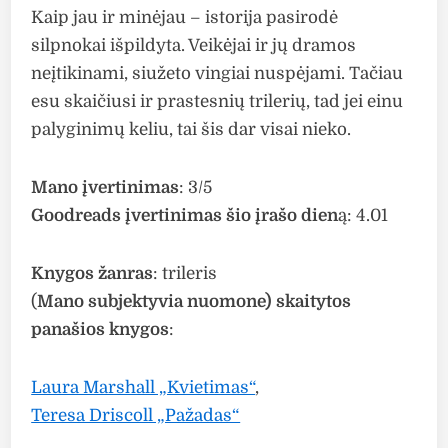
Kaip jau ir minėjau – istorija pasirodė
silpnokai išpildyta. Veikėjai ir jų dramos
neįtikinami, siužeto vingiai nuspėjami. Tačiau
esu skaičiusi ir prastesnių trilerių, tad jei einu
palyginimų keliu, tai šis dar visai nieko.
Mano įvertinimas
: 3/5
Goodreads įvertinimas šio įrašo dien
ą: 4.01
Knygos žanras
: trileris
(
Mano subjektyvia nuomone) skaitytos
panašios knygos
:
Laura Marshall „Kvietimas“
,
Teresa Driscoll „Pažadas“