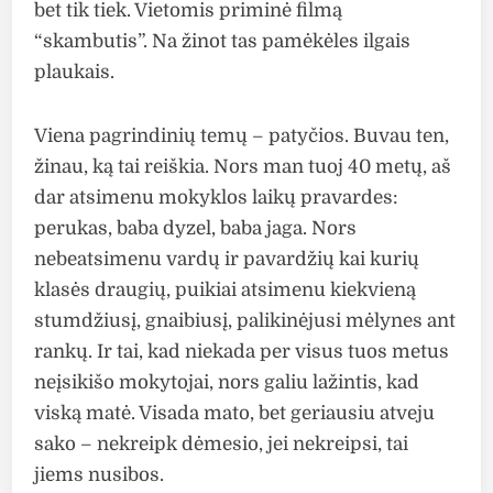
bet tik tiek. Vietomis priminė filmą
“skambutis”. Na žinot tas pamėkėles ilgais
plaukais.
Viena pagrindinių temų – patyčios. Buvau ten,
žinau, ką tai reiškia. Nors man tuoj 40 metų, aš
dar atsimenu mokyklos laikų pravardes:
perukas, baba dyzel, baba jaga. Nors
nebeatsimenu vardų ir pavardžių kai kurių
klasės draugių, puikiai atsimenu kiekvieną
stumdžiusį, gnaibiusį, palikinėjusi mėlynes ant
rankų. Ir tai, kad niekada per visus tuos metus
neįsikišo mokytojai, nors galiu lažintis, kad
viską matė. Visada mato, bet geriausiu atveju
sako – nekreipk dėmesio, jei nekreipsi, tai
jiems nusibos.