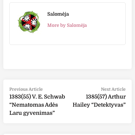
Salomėja
More by Salomėja
Post
Previous
Nex
Previous Article
Next Article
article:
arti
1383(55) V. E. Schwab
1385(57) Arthur
navigation
“Nematomas Adės
Hailey “Detektyvas”
Laru gyvenimas”