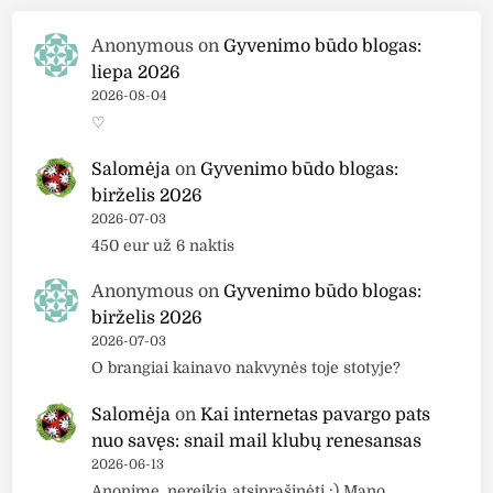
Anonymous
on
Gyvenimo būdo blogas:
liepa 2026
2026-08-04
♡
Salomėja
on
Gyvenimo būdo blogas:
birželis 2026
2026-07-03
450 eur už 6 naktis
Anonymous
on
Gyvenimo būdo blogas:
birželis 2026
2026-07-03
O brangiai kainavo nakvynės toje stotyje?
Salomėja
on
Kai internetas pavargo pats
nuo savęs: snail mail klubų renesansas
2026-06-13
Anonime, nereikia atsiprašinėti :) Mano