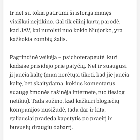
Ir net su tokia patirtimi ši istorija manęs
visiškai neįtikino. Gal tik eilinį kartą parodė,
kad JAV, kai nutolsti nuo kokio Niujorko, yra
kažkokia zombių šalis.
Pagrindinė veikėja – psichoterapeutė, kuri
kadaise prisidėjo prie patyčių. Net ir suaugusi
ji jaučia kaltę (man norėtųsi tikėti, kad jie jaučia
kaltę, bet skaitydama, kokius komentarus
suaugę žmonės rašinėja internete, tuo tiesiog
netikiu). Tada sužino, kad kažkuri blogiečių
kompanijos nusižudė, tada dar ir kita,
galiausiai pradeda kapstytis po praeitį ir
buvusių draugių dabartį.