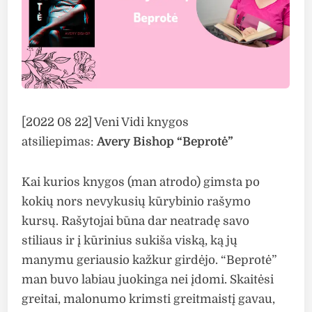
[2022 08 22] Veni Vidi knygos
atsiliepimas:
Avery Bishop “Beprotė”
Kai kurios knygos (man atrodo) gimsta po
kokių nors nevykusių kūrybinio rašymo
kursų. Rašytojai būna dar neatradę savo
stiliaus ir į kūrinius sukiša viską, ką jų
manymu geriausio kažkur girdėjo. “Beprotė”
man buvo labiau juokinga nei įdomi. Skaitėsi
greitai, malonumo krimsti greitmaistį gavau,