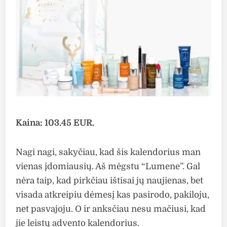
Kaina: 103.45 EUR.
Nagi nagi, sakyčiau, kad šis kalendorius man
vienas įdomiausių. Aš mėgstu “Lumene”. Gal
nėra taip, kad pirkčiau ištisai jų naujienas, bet
visada atkreipiu dėmesį kas pasirodo, pakiloju,
net pasvajoju. O ir anksčiau nesu mačiusi, kad
jie leistų advento kalendorius.