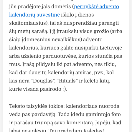
jūs pradėjote jais domėtis (
pernykštė advento
kalendorių suvestinė
iškilo į dienos
skaitomiausius), tai aš nusprendžiau parengti
šių metų sąrašą. Į jį įtrauksiu visus grožio (arba
šiaip įdomesnius nevaikiškus) advento
kalendorius, kuriuos galite nusipirkti Lietuvoje
arba užsienio parduotuvėse, kurios siunčia pas
mus. Įrašą pildysiu iki pat advento, nes tikiu,
kad dar daug tų kalendorių atsiras, pvz., kol
kas nėra “Douglas”, “Rituals” ir keleto kitų,
kurie visada pasirodo :).
Teksto taisyklės tokios: kalendoriaus nuoroda
veda pas pardavėją. Tada įdedu gamintojo foto
ir parašau trumpą savo komentarą. Įspėju, kad
labai nesiplėsiu. Tai pradedam Kalėdas!