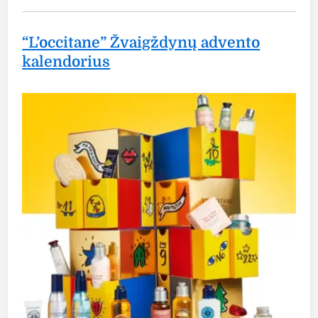
“L’occitane” Žvaigždynų advento
kalendorius