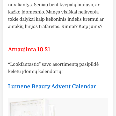
nuviliantys. Seniau bent kvepalų būdavo, ar
kažko įdomesnio. Manęs visiškai neįkvepia
tokie dalykai kaip kelioninis indelis kremui ar
antakių linijos trafaretas. Rimtai? Kaip jums?
Atnaujinta 10 21
“Lookfantastic” savo asortimentą pasipildė
keletu įdomių kalendorių!
Lumene Beauty Advent Calendar