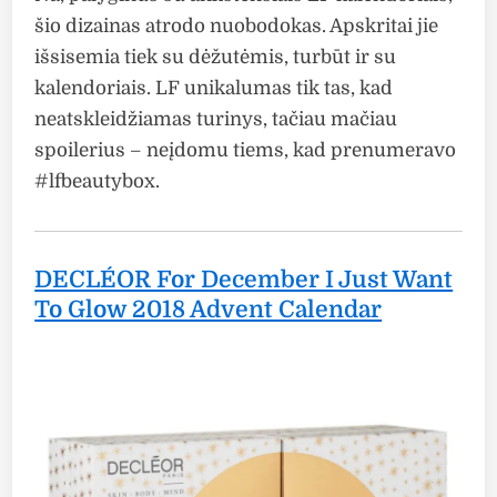
šio dizainas atrodo nuobodokas. Apskritai jie
išsisemia tiek su dėžutėmis, turbūt ir su
kalendoriais. LF unikalumas tik tas, kad
neatskleidžiamas turinys, tačiau mačiau
spoilerius – neįdomu tiems, kad prenumeravo
#lfbeautybox.
DECLÉOR For December I Just Want
To Glow 2018 Advent Calendar