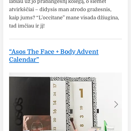
labiau už jo prabangesnį kolegą, o šiemet
atvirkščiai – didysis man atrodo gražesnis,
kaip jums? “L’occitane” mane visada džiugina,
tad imčiau ir jį!
“Asos The Face + Body Advent
Calendar”