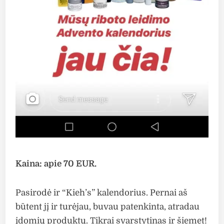
Kaina: apie 70 EUR.
Pasirodė ir “Kieh’s” kalendorius. Pernai aš
būtent jį ir turėjau, buvau patenkinta, atradau
įdomių produktų. Tikrai svarstytinas ir šiemet!