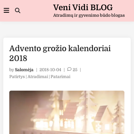
Skip
Veni Vidi BLOG
Main
to
Open
Menu
Atradimų ir gyvenimo būdo blogas
Search
content
Advento grožio kalendoriai
2018
by
Salomėja
|
2018-10-04
|
25
|
Posted
Patirtys | Atradimai | Patarimai
in