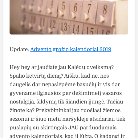
Update:
Advento grožio kalendoriai 2019
Hey hey ar jaučiate jau Kalėdų dvelksmą?
Spalio ketvirtą dieną? Aišku, kad ne, nes
daugelis dar nepaslėpėme basučių ir vis dar
gyvename ilgiausios per dešimtmetį vasaros
nostalgija, šildymą tik šiandien įjungė. Tačiau
žinote ką? Prekybininkai jau ruošiasi žiemos
sezonui ir šiuo metu naršyklėje atsidariau tiek
puslapių su skirtingais JAU parduodamais
advento kalendoriais, kad ji lūžta. O kadangi ir