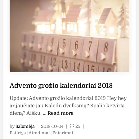
p
i
o
i
n
ž
l
i
d
o
y
k
t
a
a
l
1
e
1
n
2
d
1
o
Advento grožio kalendoriai 2018
r
i
Update: Advento grožio kalendoriai 2019 Hey hey
a
ar jaučiate jau Kalėdų dvelksmą? Spalio ketvirtą
i
A
dieną? Aišku, …
Read more
2
d
0
by
Salomėja
|
2018-10-04
|
25
|
v
1
P
Patirtys | Atradimai | Patarimai
e
o