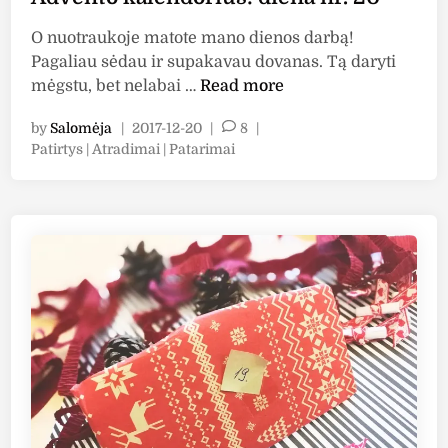
i
e
O nuotraukoje matote mano dienos darbą!
n
Pagaliau sėdau ir supakavau dovanas. Tą daryti
a
A
mėgstu, bet nelabai …
Read more
n
d
r
by
Salomėja
|
2017-12-20
|
8
|
v
P
.
Patirtys | Atradimai | Patarimai
e
o
2
n
s
1
t
t
o
e
k
d
i
a
n
l
e
n
d
o
r
i