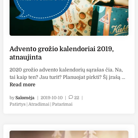
k
a
l
e
n
d
Advento grožio kalendoriai 2019,
o
atnaujinta
r
i
2020 grožio advento kalendorių sąrašas čia. Na,
a
A
tai kaip ten? Jau turit? Planuojat pirkti? Šį įrašą …
i
d
Read more
2
v
0
by
Salomėja
|
2019-10-10
|
22
|
e
2
P
Patirtys | Atradimai | Patarimai
n
0
o
t
s
,
o
t
p
g
e
a
r
d