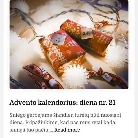
k
d
i
a
n
l
e
n
d
o
r
i
u
s
:
d
Advento kalendorius: diena nr. 21
i
e
Sniego gerbėjams šiandien turėtų būti nuostabi
n
diena. Pripažinkime, kad pas mus retai kada
a
A
sninga tuo pačiu …
Read more
n
d