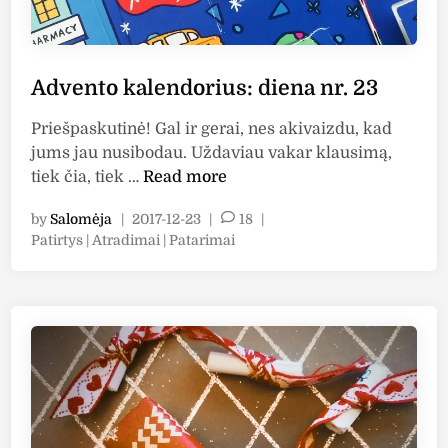
s
:
d
Advento kalendorius: diena nr. 23
i
e
Priešpaskutinė! Gal ir gerai, nes akivaizdu, kad
n
jums jau nusibodau. Uždaviau vakar klausimą,
a
A
tiek čia, tiek …
Read more
n
d
r
by
Salomėja
|
2017-12-23
|
18
|
v
.
P
Patirtys | Atradimai | Patarimai
e
2
o
n
4
s
t
.
t
o
e
P
k
d
a
i
a
b
n
l
a
e
i
n
g