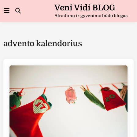
Skip
Veni Vidi BLOG
Main
to
Open
Menu
Atradimų ir gyvenimo būdo blogas
Search
content
advento kalendorius