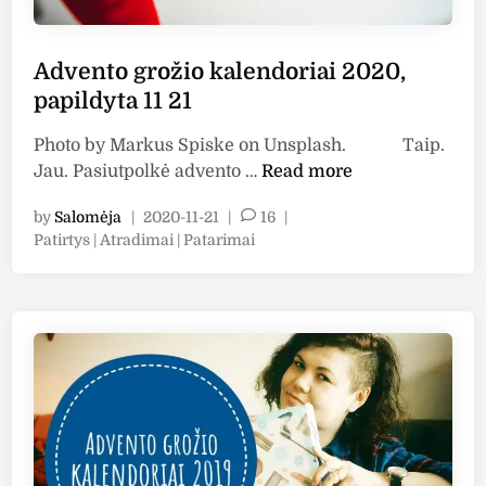
Advento grožio kalendoriai 2020,
papildyta 11 21
Photo by Markus Spiske on Unsplash. Taip.
A
Jau. Pasiutpolkė advento …
Read more
d
by
Salomėja
|
2020-11-21
|
16
|
v
P
Patirtys | Atradimai | Patarimai
e
o
n
s
t
t
o
e
g
d
i
r
n
o
ž
i
o