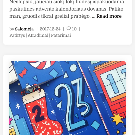
Neslėpsiu, jaučiau šiokį tokį liūdesį išpakuodama
i
paskutines advento kalendoriaus dovanas. Patiko
2
A
man, gruodis tikrai greitai prabėgo. …
Read more
0
d
1
by
Salomėja
|
2017-12-24
|
10
|
v
8
P
Patirtys | Atradimai | Patarimai
e
o
n
s
t
t
o
e
k
d
i
a
n
l
e
n
d
o
r
i
u