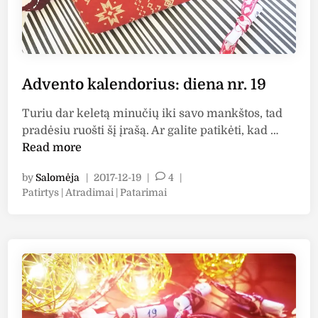
u
s
:
d
Advento kalendorius: diena nr. 19
i
e
Turiu dar keletą minučių iki savo mankštos, tad
n
A
pradėsiu ruošti šį įrašą. Ar galite patikėti, kad …
a
d
Read more
n
v
r
by
Salomėja
|
2017-12-19
|
4
|
e
.
P
Patirtys | Atradimai | Patarimai
n
2
o
t
0
s
o
t
k
e
a
d
i
l
n
e
n