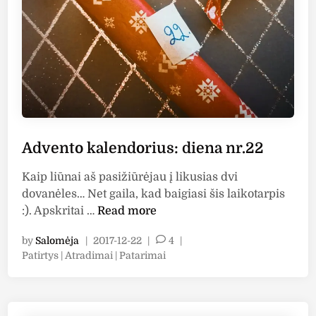
d
a
o
!
r
i
u
s
:
d
Advento kalendorius: diena nr.22
i
e
Kaip liūnai aš pasižiūrėjau į likusias dvi
n
dovanėles… Net gaila, kad baigiasi šis laikotarpis
a
A
:). Apskritai …
Read more
n
d
r
by
Salomėja
|
2017-12-22
|
4
|
v
.
P
Patirtys | Atradimai | Patarimai
e
2
o
n
3
s
t
t
o
e