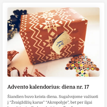
t
t
o
e
k
d
i
a
n
l
e
n
d
o
r
i
u
s
:
d
Advento kalendorius: diena nr. 17
i
e
Šiandien buvo keista diena. Sugalvojome važiuoti
n
į “Žvaigždžių karus” “Akropolyje”, bet per ilgai
a