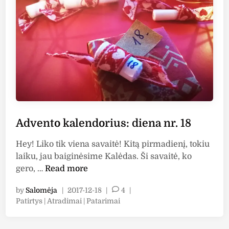
d
o
r
i
u
s
:
d
i
Advento kalendorius: diena nr. 18
e
n
Hey! Liko tik viena savaitė! Kitą pirmadienį, tokiu
a
laiku, jau baiginėsime Kalėdas. Ši savaitė, ko
n
A
gero, …
Read more
r
d
.
by
Salomėja
|
2017-12-18
|
4
|
v
1
P
Patirtys | Atradimai | Patarimai
e
9
o
n
s