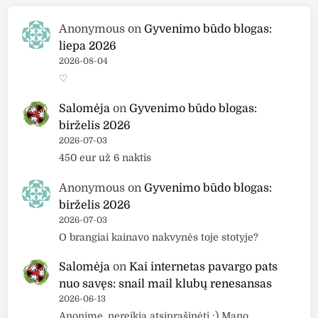
r
i
Anonymous
on
Gyvenimo būdo blogas:
u
liepa 2026
s
2026-08-04
:
♡
d
Salomėja
on
Gyvenimo būdo blogas:
i
birželis 2026
e
2026-07-03
n
450 eur už 6 naktis
a
n
Anonymous
on
Gyvenimo būdo blogas:
r
birželis 2026
.
2026-07-03
1
O brangiai kainavo nakvynės toje stotyje?
6
Salomėja
on
Kai internetas pavargo pats
nuo savęs: snail mail klubų renesansas
2026-06-13
Anonime, nereikia atsiprašinėti :) Mano