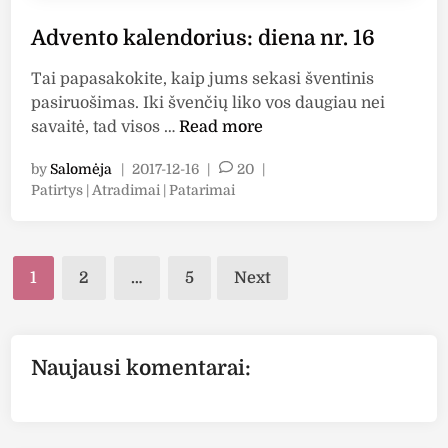
d
Advento kalendorius: diena nr. 16
i
e
Tai papasakokite, kaip jums sekasi šventinis
n
pasiruošimas. Iki švenčių liko vos daugiau nei
a
A
savaitė, tad visos …
Read more
n
d
r
by
Salomėja
|
2017-12-16
|
20
|
v
.
P
Patirtys | Atradimai | Patarimai
e
1
o
n
7
s
t
t
Posts
o
e
1
2
…
5
Next
k
d
pagination
i
a
n
l
Naujausi komentarai:
e
n
d
o