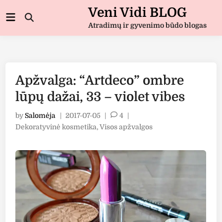
Skip
Veni Vidi BLOG
Main
to
Open
Menu
Atradimų ir gyvenimo būdo blogas
Search
content
Apžvalga: “Artdeco” ombre
lūpų dažai, 33 – violet vibes
by
Salomėja
|
2017-07-05
|
4
|
Posted
Dekoratyvinė kosmetika
,
Visos apžvalgos
in