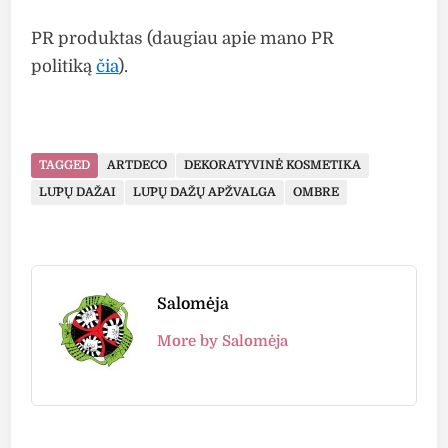
PR produktas (daugiau apie mano PR
politiką
čia
).
TAGGED
ARTDECO
DEKORATYVINĖ KOSMETIKA
LŪPŲ DAŽAI
LŪPŲ DAŽŲ APŽVALGA
OMBRE
Salomėja
More by Salomėja