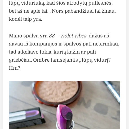
lūpų viduriuką, kad šios atrodytų putlesnės,
bet aš ne apie tai… Nors pabandžiusi tai žinau,
kodėl taip yra.
Mano spalva yra
33 – violet vibes
, dažus aš
gavau iš kompanijos ir spalvos pati nesirinkau,
tad atkeliavo tokia, kurią kažin ar pati
griebčiau. Ombre tamsėjantis į lūpų vidurį?
Hm?