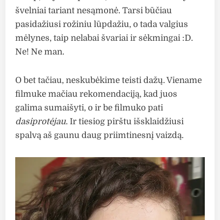
švelniai tariant nesąmonė. Tarsi būčiau
pasidažiusi rožiniu lūpdažiu, o tada valgius
mėlynes, taip nelabai švariai ir sėkmingai :D.
Ne! Ne man.
O bet tačiau, neskubėkime teisti dažų. Viename
filmuke mačiau rekomendaciją, kad juos
galima sumaišyti, o ir be filmuko pati
dasiprotėjau
. Ir tiesiog pirštu išsklaidžiusi
spalvą aš gaunu daug priimtinesnį vaizdą.