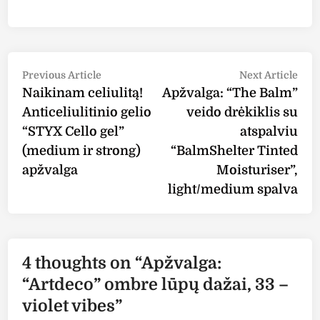
Post
Previous
Nex
Previous Article
Next Article
article:
arti
Naikinam celiulitą!
Apžvalga: “The Balm”
navigation
Anticeliulitinio gelio
veido drėkiklis su
“STYX Cello gel”
atspalviu
(medium ir strong)
“BalmShelter Tinted
apžvalga
Moisturiser”,
light/medium spalva
4 thoughts on “
Apžvalga:
“Artdeco” ombre lūpų dažai, 33 –
violet vibes
”