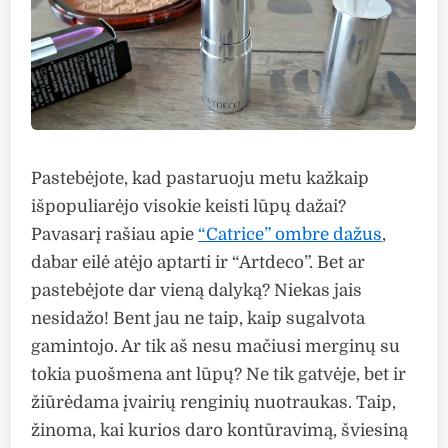
Pastebėjote, kad pastaruoju metu kažkaip
išpopuliarėjo visokie keisti lūpų dažai?
Pavasarį rašiau apie
“Catrice” ombre dažus
,
dabar eilė atėjo aptarti ir “Artdeco”. Bet ar
pastebėjote dar vieną dalyką? Niekas jais
nesidažo! Bent jau ne taip, kaip sugalvota
gamintojo. Ar tik aš nesu mačiusi merginų su
tokia puošmena ant lūpų? Ne tik gatvėje, bet ir
žiūrėdama įvairių renginių nuotraukas. Taip,
žinoma, kai kurios daro kontūravimą, šviesiną