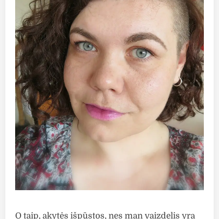
O taip, akytės išpūstos, nes man vaizdelis yra