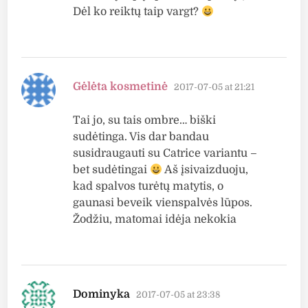
Dėl ko reiktų taip vargt?
says:
Gėlėta kosmetinė
2017-07-05 at 21:21
Tai jo, su tais ombre… biški
sudėtinga. Vis dar bandau
susidraugauti su Catrice variantu –
bet sudėtingai
Aš įsivaizduoju,
kad spalvos turėtų matytis, o
gaunasi beveik vienspalvės lūpos.
Žodžiu, matomai idėja nekokia
says:
Dominyka
2017-07-05 at 23:38