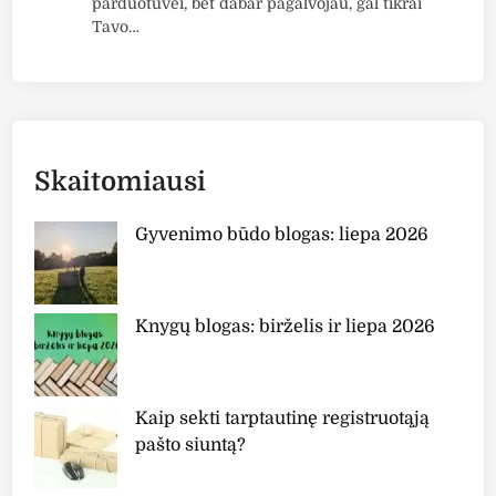
parduotuvei, bet dabar pagalvojau, gal tikrai
Tavo…
Skaitomiausi
Gyvenimo būdo blogas: liepa 2026
Knygų blogas: birželis ir liepa 2026
Kaip sekti tarptautinę registruotąją
pašto siuntą?