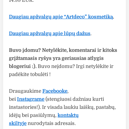
14.99 EUR.
Daugiau apžvalgų apie “Artdeco” kosmetiką
.
Daugiau apžvalgų apie lūpų dažus
.
Buvo įdomu? Netylėkite, komentarai ir kitoks
grįžtamasis ryšys yra geriausias atlygis
blogeriui :).
Buvo neįdomu? Irgi netylėkite ir
padėkite tobulėti !
Draugaukime
Facebooke
,
bei
Instagrame
(stengiuosi dažniau kurti
instastories!). Ir visada laukiu laiškų, pastabų,
idėjų bei pasiūlymų,
kontaktų
skiltyje
nurodytais adresais.