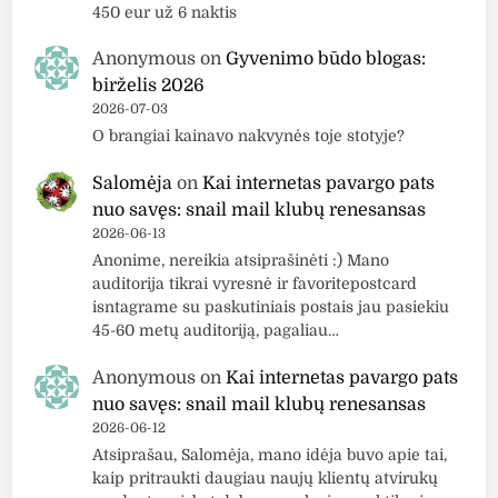
450 eur už 6 naktis
Anonymous
on
Gyvenimo būdo blogas:
birželis 2026
2026-07-03
O brangiai kainavo nakvynės toje stotyje?
Salomėja
on
Kai internetas pavargo pats
nuo savęs: snail mail klubų renesansas
2026-06-13
Anonime, nereikia atsiprašinėti :) Mano
auditorija tikrai vyresnė ir favoritepostcard
isntagrame su paskutiniais postais jau pasiekiu
45-60 metų auditoriją, pagaliau…
Anonymous
on
Kai internetas pavargo pats
nuo savęs: snail mail klubų renesansas
2026-06-12
Atsiprašau, Salomėja, mano idėja buvo apie tai,
kaip pritraukti daugiau naujų klientų atvirukų