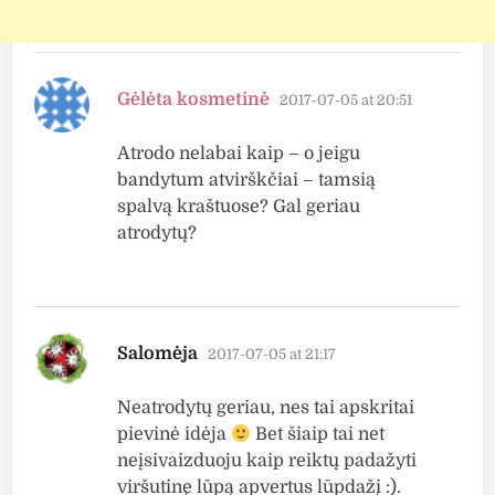
says:
Gėlėta kosmetinė
2017-07-05 at 20:51
Atrodo nelabai kaip – o jeigu
bandytum atvirškčiai – tamsią
spalvą kraštuose? Gal geriau
atrodytų?
says:
Salomėja
2017-07-05 at 21:17
Neatrodytų geriau, nes tai apskritai
pievinė idėja
Bet šiaip tai net
neįsivaizduoju kaip reiktų padažyti
viršutinę lūpą apvertus lūpdažį :).