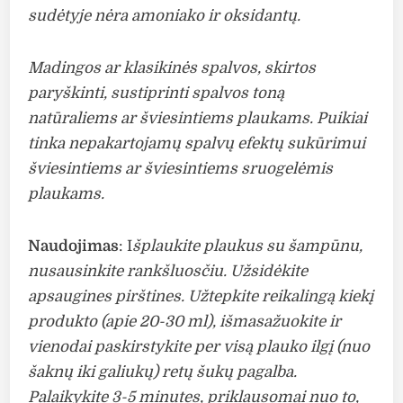
sudėtyje nėra amoniako ir oksidantų.
Madingos ar klasikinės spalvos, skirtos
paryškinti, sustiprinti spalvos toną
natūraliems ar šviesintiems plaukams. Puikiai
tinka nepakartojamų spalvų efektų sukūrimui
šviesintiems ar šviesintiems sruogelėmis
plaukams.
Naudojimas
: I
šplaukite plaukus su šampūnu,
nusausinkite rankšluosčiu. Užsidėkite
apsaugines pirštines. Užtepkite reikalingą kiekį
produkto (apie 20-30 ml), išmasažuokite ir
vienodai paskirstykite per visą plauko ilgį (nuo
šaknų iki galiukų) retų šukų pagalba.
Palaikykite 3-5 minutes, priklausomai nuo to,