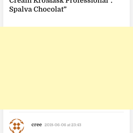
Cream KroMask Professional".
Spalva Chocolat
”
says:
cree
2018-06-06 at 23:43