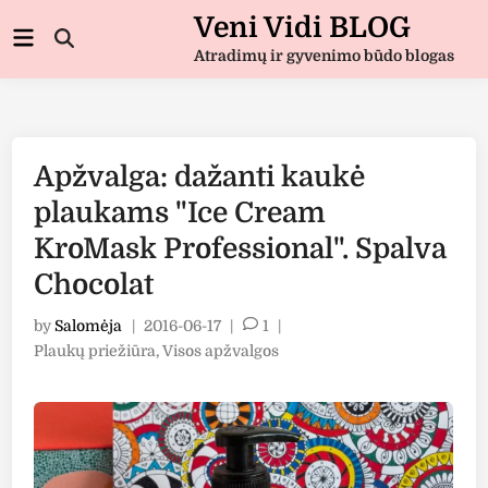
Skip
Veni Vidi BLOG
Main
to
Open
Menu
Atradimų ir gyvenimo būdo blogas
Search
content
Apžvalga: dažanti kaukė
plaukams "Ice Cream
KroMask Professional". Spalva
Chocolat
by
Salomėja
|
2016-06-17
|
1
|
Posted
Plaukų priežiūra
,
Visos apžvalgos
in