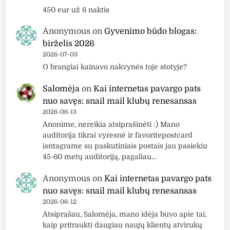
450 eur už 6 naktis
Anonymous
on
Gyvenimo būdo blogas:
birželis 2026
2026-07-03
O brangiai kainavo nakvynės toje stotyje?
Salomėja
on
Kai internetas pavargo pats
nuo savęs: snail mail klubų renesansas
2026-06-13
Anonime, nereikia atsiprašinėti :) Mano
auditorija tikrai vyresnė ir favoritepostcard
isntagrame su paskutiniais postais jau pasiekiu
45-60 metų auditoriją, pagaliau…
Anonymous
on
Kai internetas pavargo pats
nuo savęs: snail mail klubų renesansas
2026-06-12
Atsiprašau, Salomėja, mano idėja buvo apie tai,
kaip pritraukti daugiau naujų klientų atvirukų