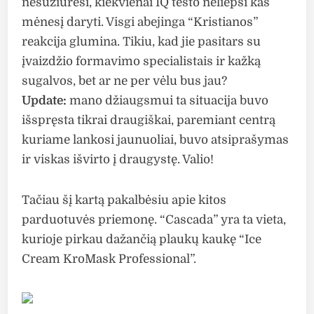
nesužiūrėsi, kiekvienai IQ testo neliepsi kas
mėnesį daryti. Visgi abejinga “Kristianos”
reakcija glumina. Tikiu, kad jie pasitars su
įvaizdžio formavimo specialistais ir kažką
sugalvos, bet ar ne per vėlu bus jau?
Update:
mano džiaugsmui ta situacija buvo
išspręsta tikrai draugiškai, paremiant centrą
kuriame lankosi jaunuoliai, buvo atsiprašymas
ir viskas išvirto į draugystę. Valio!
Tačiau šį kartą pakalbėsiu apie kitos
parduotuvės priemonę. “Cascada” yra ta vieta,
kurioje pirkau dažančią plaukų kaukę “Ice
Cream KroMask Professional”.