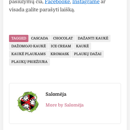
pasiūlymų čia,
Facebooke
,
Instagrame
ar
visada galite parašyti laišką.
TAGGED
CASCADA
CHOCOLAT
DAŽANTI KAUKĖ
DAŽOMOJO KAUKĖ
ICE CREAM
KAUKĖ
KAUKĖ PLAUKAMS
KROMASK
PLAUKŲ DAŽAI
PLAUKŲ PRIEŽIŪRA
Salomėja
More by Salomėja