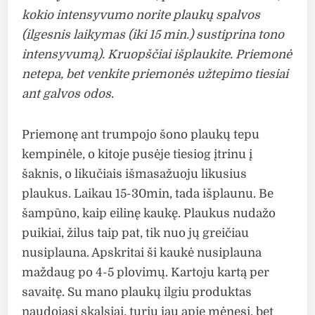
kokio intensyvumo norite plaukų spalvos
(ilgesnis laikymas (iki 15 min.) sustiprina tono
intensyvumą). Kruopščiai išplaukite. Priemonė
netepa, bet venkite priemonės užtepimo tiesiai
ant galvos odos
.
Priemonę ant trumpojo šono plaukų tepu
kempinėle, o kitoje pusėje tiesiog įtrinu į
šaknis, o likučiais išmasažuoju likusius
plaukus. Laikau 15-30min, tada išplaunu. Be
šampūno, kaip eilinę kaukę. Plaukus nudažo
puikiai, žilus taip pat, tik nuo jų greičiau
nusiplauna. Apskritai ši kaukė nusiplauna
maždaug po 4-5 plovimų. Kartoju kartą per
savaitę. Su mano plaukų ilgiu produktas
naudojasi skalsiai, turiu jau apie mėnesį, bet