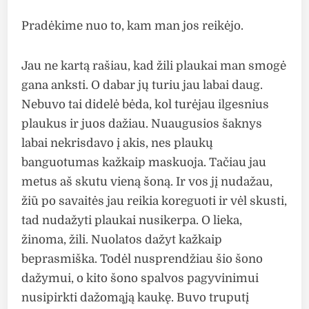
Pradėkime nuo to, kam man jos reikėjo.
Jau ne kartą rašiau, kad žili plaukai man smogė
gana anksti. O dabar jų turiu jau labai daug.
Nebuvo tai didelė bėda, kol turėjau ilgesnius
plaukus ir juos dažiau. Nuaugusios šaknys
labai nekrisdavo į akis, nes plaukų
banguotumas kažkaip maskuoja. Tačiau jau
metus aš skutu vieną šoną. Ir vos jį nudažau,
žiū po savaitės jau reikia koreguoti ir vėl skusti,
tad nudažyti plaukai nusikerpa. O lieka,
žinoma, žili. Nuolatos dažyt kažkaip
beprasmiška. Todėl nusprendžiau šio šono
dažymui, o kito šono spalvos pagyvinimui
nusipirkti dažomąją kaukę. Buvo truputį