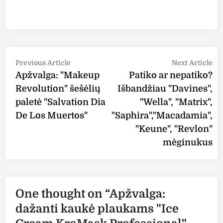
Post
Previous
Ne
Previous Article
Next Article
article:
art
Apžvalga: "Makeup
Patiko ar nepatiko?
navigation
Revolution" šešėlių
Išbandžiau "Davines",
paletė "Salvation Dia
"Wella", "Matrix",
De Los Muertos"
"Saphira","Macadamia",
"Keune", "Revlon"
mėginukus
One thought on “
Apžvalga:
dažanti kaukė plaukams "Ice