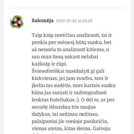
says:
Salomėja
2018-10-22 at 22:29
Taip kaip norėčiau analizuoti, tai ir
penkis per mėnesį būtų sunku, bet
aš nenoriu to analizuoti kitiems, o
sau man tiesą sakant nelabai
kažkaip ir rūpi.
Šviesoforiškai nusidažyti gi gali
kiekvienas, jei jam svarbu, tam ir
įkeliu tas sudėtis, nors kartais sunku
būna jas surasti ir nufotografuoti
lenktus buteliukus :). O dėl to, ar per
savaitę išbandau tris naujus
dalykus, tai nežinau nežinau,
palaipsniui jie vonioje pasikeičia,
vienas ateina, kitas išeina. Galvoju