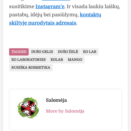
susitikime
Instagram’e
. Ir visada laukiu laiškų,
pastabų, idėjų bei pasiūlymų,
kontaktų
skiltyje nurodytais adresais
.
TAGGED
DUŠO GELIS
DUŠO ŽELĖ
EO LAB
EO LABORATORIES
EOLAB
MANGO
RUSIŠKA KOSMETIKA
Salomėja
More by Salomėja