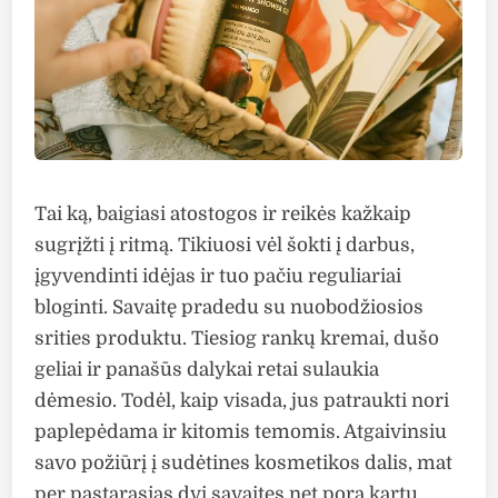
Tai ką, baigiasi atostogos ir reikės kažkaip
sugrįžti į ritmą. Tikiuosi vėl šokti į darbus,
įgyvendinti idėjas ir tuo pačiu reguliariai
bloginti. Savaitę pradedu su nuobodžiosios
srities produktu. Tiesiog rankų kremai, dušo
geliai ir panašūs dalykai retai sulaukia
dėmesio. Todėl, kaip visada, jus patraukti nori
paplepėdama ir kitomis temomis. Atgaivinsiu
savo požiūrį į sudėtines kosmetikos dalis, mat
per pastarąsias dvi savaites net porą kartų