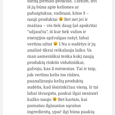
dieną pirmad-penktad. Tarkim, dvi
iš jų būna apie keliones ar
pabaigtukus, vadinasi, kitos 3 –
nauji produktai
Bet net jei ir
mažiau – vis tiek daug (aš apskritai
“užjaučiu”, iš kur tiek valios ir
energijos apžvalgas rašyt, labai
vertinu užtat
) Na o sudėtys ir jų
analizė tikrai reikalauja laiko. Va
man asmeniškai tenka kokį naują
produktą rinktis vidutiniškai,
galvoju, kas 2 mėnesius. Tai ir taip,
juk vertinu kelis tos rūšies,
paanalizuoju kelių produktų
sudėtis, kad išsirinkčiau vieną. Ir tai
labai išvargstu, paskui ilgai nesinori
kažko naujo
Bet kartais, kai
pamatau ilgiausius sąrašus
ingredientų, ypač ilgi būna paakių