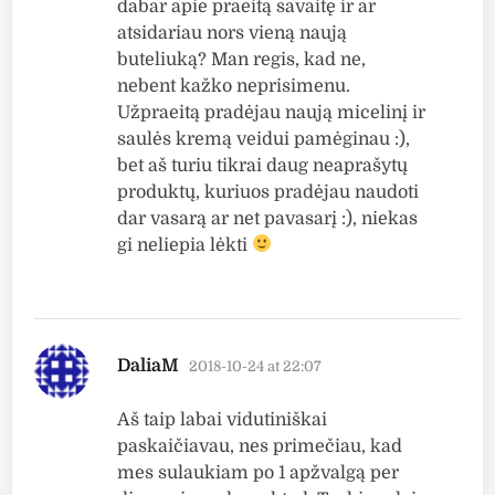
dabar apie praeitą savaitę ir ar
atsidariau nors vieną naują
buteliuką? Man regis, kad ne,
nebent kažko neprisimenu.
Užpraeitą pradėjau naują micelinį ir
saulės kremą veidui pamėginau :),
bet aš turiu tikrai daug neaprašytų
produktų, kuriuos pradėjau naudoti
dar vasarą ar net pavasarį :), niekas
gi neliepia lėkti
says:
DaliaM
2018-10-24 at 22:07
Aš taip labai vidutiniškai
paskaičiavau, nes primečiau, kad
mes sulaukiam po 1 apžvalgą per