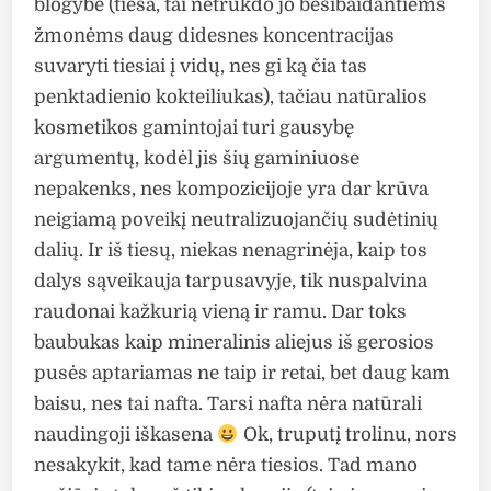
blogybė (tiesa, tai netrukdo jo besibaidantiems
žmonėms daug didesnes koncentracijas
suvaryti tiesiai į vidų, nes gi ką čia tas
penktadienio kokteiliukas), tačiau natūralios
kosmetikos gamintojai turi gausybę
argumentų, kodėl jis šių gaminiuose
nepakenks, nes kompozicijoje yra dar krūva
neigiamą poveikį neutralizuojančių sudėtinių
dalių. Ir iš tiesų, niekas nenagrinėja, kaip tos
dalys sąveikauja tarpusavyje, tik nuspalvina
raudonai kažkurią vieną ir ramu. Dar toks
baubukas kaip mineralinis aliejus iš gerosios
pusės aptariamas ne taip ir retai, bet daug kam
baisu, nes tai nafta. Tarsi nafta nėra natūrali
naudingoji iškasena
Ok, truputį trolinu, nors
nesakykit, kad tame nėra tiesios. Tad mano