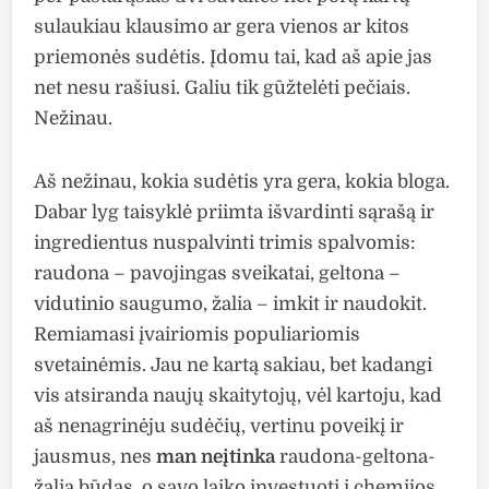
sulaukiau klausimo ar gera vienos ar kitos
priemonės sudėtis. Įdomu tai, kad aš apie jas
net nesu rašiusi. Galiu tik gūžtelėti pečiais.
Nežinau.
Aš nežinau, kokia sudėtis yra gera, kokia bloga.
Dabar lyg taisyklė priimta išvardinti sąrašą ir
ingredientus nuspalvinti trimis spalvomis:
raudona – pavojingas sveikatai, geltona –
vidutinio saugumo, žalia – imkit ir naudokit.
Remiamasi įvairiomis populiariomis
svetainėmis. Jau ne kartą sakiau, bet kadangi
vis atsiranda naujų skaitytojų, vėl kartoju, kad
aš nenagrinėju sudėčių, vertinu poveikį ir
jausmus, nes
man neįtinka
raudona-geltona-
žalia būdas, o savo laiko investuoti į chemijos