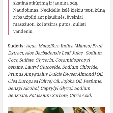
skatina atkūrimą ir jaunina odą.
Naudojimas. Nedideliu želė kiekiu tepti kūną
arba užpilti ant plaušinės, švelniai
masažuoti, kol atsiras putos, nulieti
vandeniu.
Sudėtis:
Aqua, Mangifera Indica (Mango) Fruit
Extract, Aloe Barbadensis Leaf Juice , Sodium
Coco Sulfate, Glycerin, Cocamidopropyl
betaine, Lauryl Glucoside, Sodium Chloride,
Prunus Amygdalus Dulcis (Sweet Almond) Oil,
Olea Europaea (Olive) Oil, Jojoba Oil, Perfume,
Benzyl Alcohol, Caprylyl Glycol, Sodium
Benzoate, Potassium Sorbate, Citric Acid
.