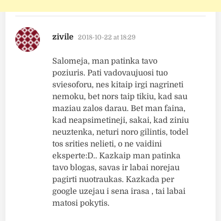
says:
zivile
2018-10-22 at 18:29
Salomeja, man patinka tavo
poziuris. Pati vadovaujuosi tuo
sviesoforu, nes kitaip irgi nagrineti
nemoku, bet nors taip tikiu, kad sau
maziau zalos darau. Bet man faina,
kad neapsimetineji, sakai, kad ziniu
neuztenka, neturi noro gilintis, todel
tos srities nelieti, o ne vaidini
eksperte:D.. Kazkaip man patinka
tavo blogas, savas ir labai norejau
pagirti nuotraukas. Kazkada per
google uzejau i sena irasa , tai labai
matosi pokytis.