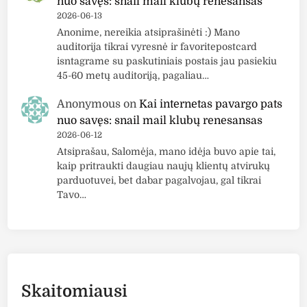
nuo savęs: snail mail klubų renesansas
2026-06-13
Anonime, nereikia atsiprašinėti :) Mano
auditorija tikrai vyresnė ir favoritepostcard
isntagrame su paskutiniais postais jau pasiekiu
45-60 metų auditoriją, pagaliau…
Anonymous
on
Kai internetas pavargo pats
nuo savęs: snail mail klubų renesansas
2026-06-12
Atsiprašau, Salomėja, mano idėja buvo apie tai,
kaip pritraukti daugiau naujų klientų atvirukų
parduotuvei, bet dabar pagalvojau, gal tikrai
Tavo…
Skaitomiausi