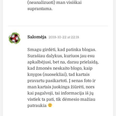
(neanalizuoti) man visiškai
suprantama.
says:
Salomėja
2018-10-22 at 22:18
Smagu girdėti, kad patinka blogas.
Surašiau dalykus, kuriuos jau esu
apkalbėjusi, bet na, darau prielaidą,
kad žmonės neskaito blogo, kaip
knygos (nuosekliai), tad kartais
pravartu pasikartoti. Į senas foto ir
man kartais juokinga žiūrėti, nors
kai pagalvoji, tai informacija iš jų
vistiek ta pati, tik dėmesio mažiau
patraukia