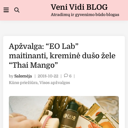
Skip
Veni Vidi BLOG
Main
to
Open
Menu
Atradimų ir gyvenimo būdo blogas
Search
content
Apžvalga: “EO Lab”
maitinanti, kreminė dušo žele
“Thai Mango”
by
Salomėja
|
2018-10-22
|
6
|
Posted
Kūno priežiūra
,
Visos apžvalgos
in