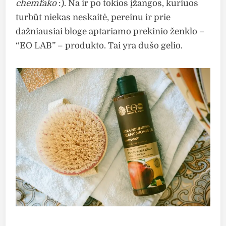
chemfako
:). Na ir po tokios įžangos, kuriuos
turbūt niekas neskaitė, pereinu ir prie
dažniausiai bloge aptariamo prekinio ženklo –
“EO LAB” – produkto. Tai yra dušo gelio.