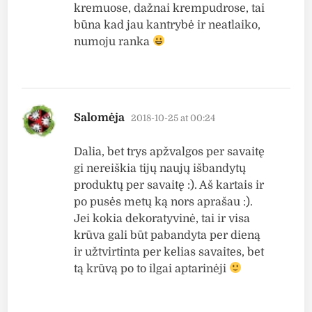
kremuose, dažnai krempudrose, tai
būna kad jau kantrybė ir neatlaiko,
numoju ranka
says:
Salomėja
2018-10-25 at 00:24
Dalia, bet trys apžvalgos per savaitę
gi nereiškia tijų naujų išbandytų
produktų per savaitę :). Aš kartais ir
po pusės metų ką nors aprašau :).
Jei kokia dekoratyvinė, tai ir visa
krūva gali būt pabandyta per dieną
ir užtvirtinta per kelias savaites, bet
tą krūvą po to ilgai aptarinėji