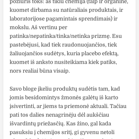
požiūris toks: aš tikiu chemija (taip ir organine,
kuomet dirbama su natūraliais produktais, ir
laboratorijose pagamintais sprendimais) ir
mokslu. Aš vertinu per
patinka/nepatinka/tinka/netinka prizmę. Esu
pastebėjusi, kad tiek raudonuojančios, tiek
žaliuojančios sudėtys, kuria placebo efektą,
kuomet iš anksto nusiteikiama kiek patiks,
nors realiai būna visaip.
Savo bloge įkeliu produktų sudėtis tam, kad
jomis besidomintys žmonės galėtų iš karto
įsivertinti, ar jiems ta priemonė aktuali. Tačiau
pati tos dalies nenagrinėju dėl aukščiau
išvardintų priežasčių. Kas žino, gal kada
pasuksiu į chemijos sritį, gi gyvenu netoli