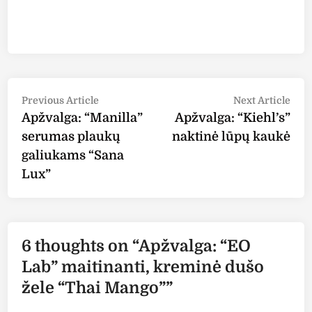
Post
Previous
Nex
Previous Article
Next Article
article:
arti
Apžvalga: “Manilla”
Apžvalga: “Kiehl’s”
navigation
serumas plaukų
naktinė lūpų kaukė
galiukams “Sana
Lux”
6 thoughts on “
Apžvalga: “EO
Lab” maitinanti, kreminė dušo
žele “Thai Mango”
”