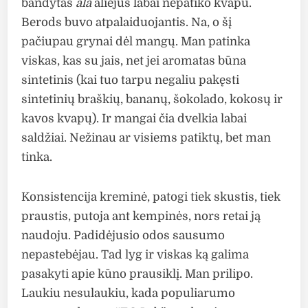
bandytas
ala
aliejus labai nepatiko kvapu.
Berods buvo atpalaiduojantis. Na, o šį
pačiupau grynai dėl mangų. Man patinka
viskas, kas su jais, net jei aromatas būna
sintetinis (kai tuo tarpu negaliu pakęsti
sintetinių braškių, bananų, šokolado, kokosų ir
kavos kvapų). Ir mangai čia dvelkia labai
saldžiai. Nežinau ar visiems patiktų, bet man
tinka.
Konsistencija kreminė, patogi tiek skustis, tiek
praustis, putoja ant kempinės, nors retai ją
naudoju. Padidėjusio odos sausumo
nepastebėjau. Tad lyg ir viskas ką galima
pasakyti apie kūno prausiklį. Man prilipo.
Laukiu nesulaukiu, kada populiarumo