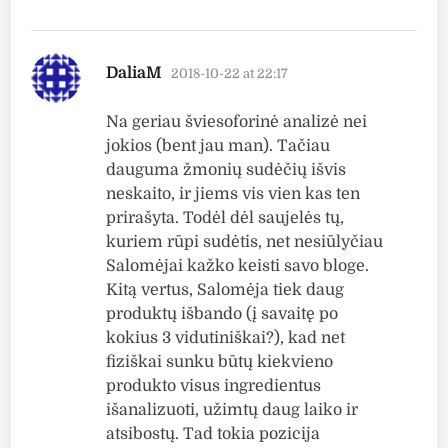
says:
DaliaM
2018-10-22 at 22:17
Na geriau šviesoforinė analizė nei
jokios (bent jau man). Tačiau
dauguma žmonių sudėčių išvis
neskaito, ir jiems vis vien kas ten
prirašyta. Todėl dėl saujelės tų,
kuriem rūpi sudėtis, net nesiūlyčiau
Salomėjai kažko keisti savo bloge.
Kitą vertus, Salomėja tiek daug
produktų išbando (į savaitę po
kokius 3 vidutiniškai?), kad net
fiziškai sunku būtų kiekvieno
produkto visus ingredientus
išanalizuoti, užimtų daug laiko ir
atsibostų. Tad tokia pozicija