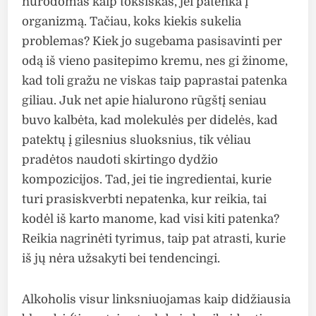
nurodomas kaip toksiškas, jei patenka į
organizmą. Tačiau, koks kiekis sukelia
problemas? Kiek jo sugebama pasisavinti per
odą iš vieno pasitepimo kremu, nes gi žinome,
kad toli gražu ne viskas taip paprastai patenka
giliau. Juk net apie hialurono rūgštį seniau
buvo kalbėta, kad molekulės per didelės, kad
patektų į gilesnius sluoksnius, tik vėliau
pradėtos naudoti skirtingo dydžio
kompozicijos. Tad, jei tie ingredientai, kurie
turi prasiskverbti nepatenka, kur reikia, tai
kodėl iš karto manome, kad visi kiti patenka?
Reikia nagrinėti tyrimus, taip pat atrasti, kurie
iš jų nėra užsakyti bei tendencingi.
Alkoholis visur linksniuojamas kaip didžiausia