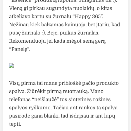
“Essence” produktą lūpoms. Sutapimas tik :).
Vieną gi pirkau sugundyta nuolaidų, o kitas
atkeliavo kartu su žurnalu “Happy 365”.
Nežinau kiek balzamas kainuoja, bet įtariu, kad
pusę žurnalo :). Beje, puikus žurnalas.
Rekomenduoju jei kada mėgot seną gerą
“Panelę”.
Visų pirma tai mane pribloškė pačio produkto
spalva. Žiūrėkit pirmą nuotrauką. Mano
telefonas “neišlaužė” tos sintetinės rožinės
spalvos ryškumo. Tačiau ant rankos ta spalva
pasirodė gana blanki, tad išdrįsau ir ant lūpų
tepti.