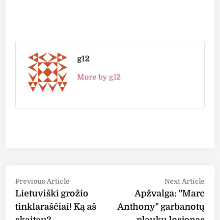
g12
More by g12
Post
Previous
Nex
Previous Article
Next Article
article:
arti
Lietuviški grožio
Apžvalga: "Marc
navigation
tinklaraščiai! Ką aš
Anthony" garbanotų