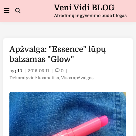
Skip
Veni Vidi BLOG
Main
to
Open
Menu
Atradimų ir gyvenimo būdo blogas
Search
content
Apžvalga: "Essence" lūpų
balzamas "Glow"
by
g12
|
2015-06-11
|
0
|
Posted
Dekoratyvinė kosmetika
,
Visos apžvalgos
in