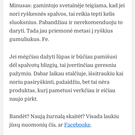
Minusas: gamintojo svetainėje teigiama, kad jei
nori ryškesnės spalvos, tai reikia tepti kelis
sluoksnius. Pabandžiau ir nerekomenduoju to
daryti. Tada jau priemonė metasi į ryškius
gumuliukus. Fe.
Jei mėgčiau dažyti lūpas ir būčiau pamišusi
dėl spalvotų blizgių, tai įvertinčiau geresniu
pažymiu. Dabar laikau stalčiuje, išsitraukiu kai
noriu pasiryškinti, pažaidžiu, bet tai nėra
produktas, kurį pametusi verkčiau ir eičiau
naujo pirkt.
Bandėt? Naują žurnalą skaitėt? Visada laukiu
jūsų nuomonių čia, ar
Facebooke
.