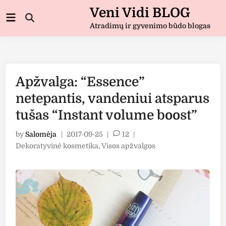
Skip
Veni Vidi BLOG
Main
to
Open
Menu
Atradimų ir gyvenimo būdo blogas
Search
content
Apžvalga: “Essence”
netepantis, vandeniui atsparus
tušas “Instant volume boost”
by
Salomėja
|
2017-09-25
|
12
|
Posted
Dekoratyvinė kosmetika
,
Visos apžvalgos
in