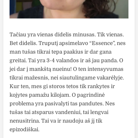
Tačiau yra vienas didelis minusas. Tik vienas.
Bet didelis. Truputį apsimelavo “Essence”, nes
man tušas tikrai tepa paakius ir dar gana
greitai. Tai yra 3-4 valandos ir aš jau panda. O
jei dar į mankštą nueinu! O ten intensyvumas
tikrai mažesnis, nei siautulingame vakarėlyje.
Kur ten, mes gi storos tetos tik rankytes ir
kojytes pamažu kilojam. O pagrindinė
problema yra pasivalyti tas pandutes. Nes
tušas tai atsparus vandeniui, tai lengvai
nenusitrina. Tai va ir naudoju aš jį tik
epizodiškai.