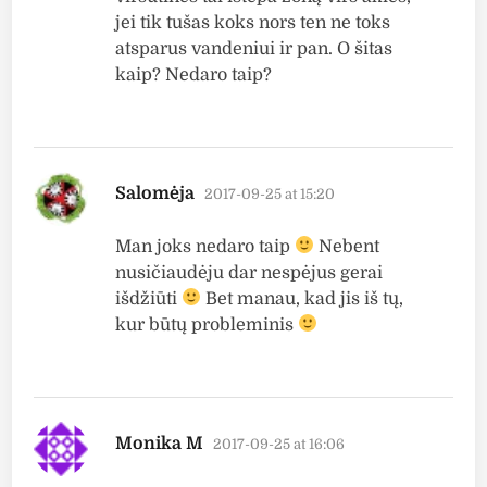
jei tik tušas koks nors ten ne toks
atsparus vandeniui ir pan. O šitas
kaip? Nedaro taip?
says:
Salomėja
2017-09-25 at 15:20
Man joks nedaro taip
Nebent
nusičiaudėju dar nespėjus gerai
išdžiūti
Bet manau, kad jis iš tų,
kur būtų probleminis
says:
Monika M
2017-09-25 at 16:06