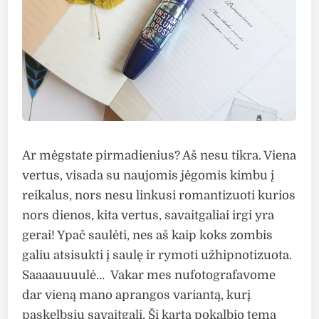
Ar mėgstate pirmadienius? Aš nesu tikra. Viena
vertus, visada su naujomis jėgomis kimbu į
reikalus, nors nesu linkusi romantizuoti kurios
nors dienos, kita vertus, savaitgaliai irgi yra
gerai! Ypač saulėti, nes aš kaip koks zombis
galiu atsisukti į saulę ir rymoti užhipnotizuota.
Saaaauuuulė… Vakar mes nufotografavome
dar vieną mano aprangos variantą, kurį
paskelbsiu savaitgalį. Šį kartą pokalbio tema