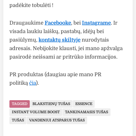
padėkite tobulėti !
Draugaukime
Facebooke
, bei
Instagrame
. Ir
visada laukiu laiškų, pastabų, idėjų bei
pasiūlymų,
kontaktų skiltyje
nurodytais
adresais. Nebijokite klausti, jei mano apžvalga
pasirodė neišsami ar pritrūko informacijos.
PR produktas (daugiau apie mano PR
politiką
čia
).
TAGGED
BLAKSTIENŲ TUŠAS
ESSENCE
INSTANT VOLUME BOOST
TANKINAMASIS TUŠAS
TUŠAS
VANDENIUI ATSPARUS TUŠAS