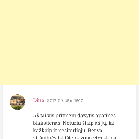
says:
Dina
2017-09-25 at 15:17
Aš tai vis pritingiu dažytis apatines
blakstienas. Neturiu šiaip aš jų, tai
kažkaip ir nesiterlioju. Bet va
viršutinės tai ištepa zoną virš akies,