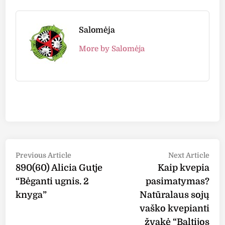
Salomėja
More by Salomėja
Post
Previous
Nex
Previous Article
Next Article
article:
arti
890(60) Alicia Gutje
Kaip kvepia
navigation
“Bėganti ugnis. 2
pasimatymas?
knyga”
Natūralaus sojų
vaško kvepianti
žvakė “Baltijos