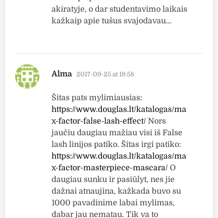
akiratyje, o dar studentavimo laikais
kažkaip apie tušus svajodavau…
says:
Alma
2017-09-25 at 19:58
Šitas pats mylimiausias:
https://www.douglas.lt/katalogas/ma
x-factor-false-lash-effect/
Nors
jaučiu daugiau mažiau visi iš False
lash linijos patiko. Šitas irgi patiko:
https://www.douglas.lt/katalogas/ma
x-factor-masterpiece-mascara/
O
daugiau sunku ir pasiūlyt, nes jie
dažnai atnaujina, kažkada buvo su
1000 pavadinime labai mylimas,
dabar jau nematau. Tik va to