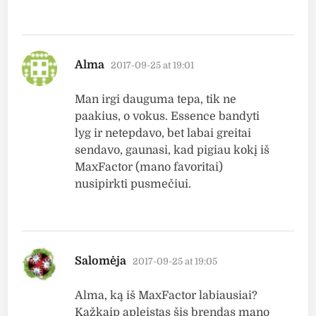
says:
Alma
2017-09-25 at 19:01
Man irgi dauguma tepa, tik ne
paakius, o vokus. Essence bandyti
lyg ir netepdavo, bet labai greitai
sendavo, gaunasi, kad pigiau kokį iš
MaxFactor (mano favoritai)
nusipirkti pusmečiui.
says:
Salomėja
2017-09-25 at 19:05
Alma, ką iš MaxFactor labiausiai?
Kažkaip apleistas šis brendas mano