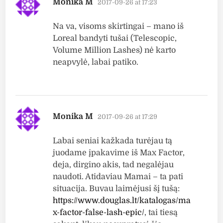
Monika M
2017-09-26 at 17:23
Na va, visoms skirtingai – mano iš
Loreal bandyti tušai (Telescopic,
Volume Million Lashes) nė karto
neapvylė, labai patiko.
says:
Monika M
2017-09-26 at 17:29
Labai seniai kažkada turėjau tą
juodame įpakavime iš Max Factor,
deja, dirgino akis, tad negalėjau
naudoti. Atidaviau Mamai – ta pati
situacija. Buvau laimėjusi šį tušą:
https://www.douglas.lt/katalogas/ma
x-factor-false-lash-epic/
, tai tiesą