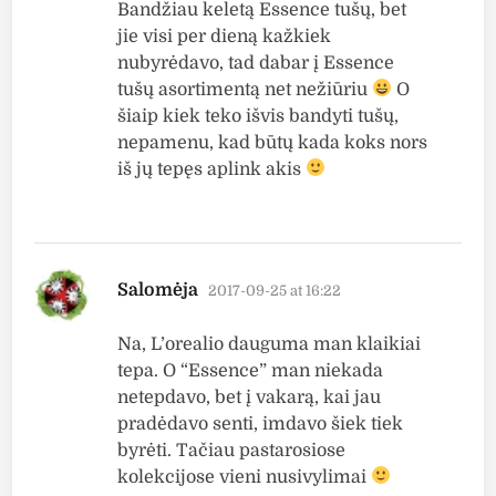
Bandžiau keletą Essence tušų, bet
jie visi per dieną kažkiek
nubyrėdavo, tad dabar į Essence
tušų asortimentą net nežiūriu
O
šiaip kiek teko išvis bandyti tušų,
nepamenu, kad būtų kada koks nors
iš jų tepęs aplink akis
says:
Salomėja
2017-09-25 at 16:22
Na, L’orealio dauguma man klaikiai
tepa. O “Essence” man niekada
netepdavo, bet į vakarą, kai jau
pradėdavo senti, imdavo šiek tiek
byrėti. Tačiau pastarosiose
kolekcijose vieni nusivylimai