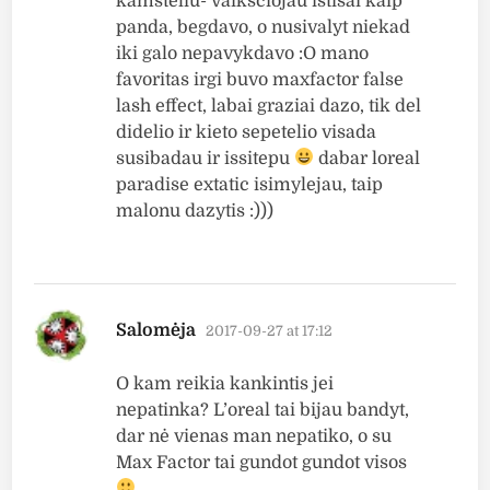
kamsteliu- vaiksciojau istisai kaip
panda, begdavo, o nusivalyt niekad
iki galo nepavykdavo :O mano
favoritas irgi buvo maxfactor false
lash effect, labai graziai dazo, tik del
didelio ir kieto sepetelio visada
susibadau ir issitepu
dabar loreal
paradise extatic isimylejau, taip
malonu dazytis :)))
says:
Salomėja
2017-09-27 at 17:12
O kam reikia kankintis jei
nepatinka? L’oreal tai bijau bandyt,
dar nė vienas man nepatiko, o su
Max Factor tai gundot gundot visos