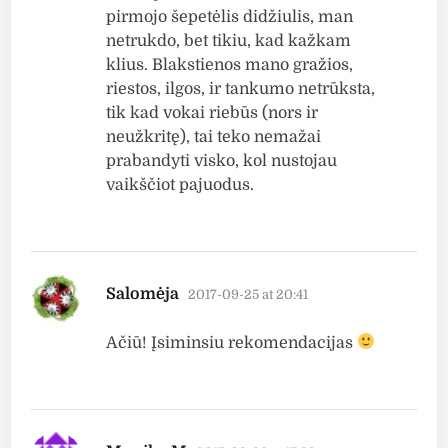
pirmojo šepetėlis didžiulis, man
netrukdo, bet tikiu, kad kažkam
klius. Blakstienos mano gražios,
riestos, ilgos, ir tankumo netrūksta,
tik kad vokai riebūs (nors ir
neužkritę), tai teko nemažai
prabandyti visko, kol nustojau
vaikščiot pajuodus.
says:
Salomėja
2017-09-25 at 20:41
Ačiū! Įsiminsiu rekomendacijas
says: