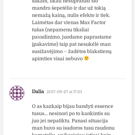
sakant, likau nesupratusi šio
mandro šepetėlio ir dar už tokią
nemažą kainą, nulis efekto ir tiek.
Laimėtas dar vienas Max Factor
tušas (nepamenu tiksliai
pavadinimo, juodame paprastame
įpakavime) taip pat nesukėlė man
susižavėjimo – žadėtos blakstienų
apimties visai nebuvo
says:
Dalia
2017-09-27 at 17:01
O as kazkaip bijau bandyti essence
tusus… nesinori po to kankintis su
juo jei nepatiktu. Panasi situacija
man buvo su isadoros tusu raudonu