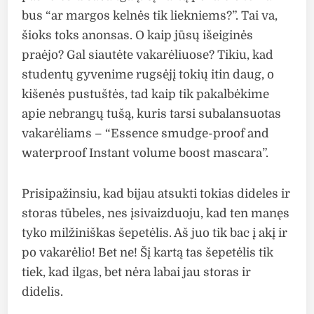
bus “ar margos kelnės tik liekniems?”. Tai va,
šioks toks anonsas. O kaip jūsų išeiginės
praėjo? Gal siautėte vakarėliuose? Tikiu, kad
studentų gyvenime rugsėjį tokių itin daug, o
kišenės pustuštės, tad kaip tik pakalbėkime
apie nebrangų tušą, kuris tarsi subalansuotas
vakarėliams – “Essence smudge-proof and
waterproof Instant volume boost mascara”.
Prisipažinsiu, kad bijau atsukti tokias dideles ir
storas tūbeles, nes įsivaizduoju, kad ten manęs
tyko milžiniškas šepetėlis. Aš juo tik bac į akį ir
po vakarėlio! Bet ne! Šį kartą tas šepetėlis tik
tiek, kad ilgas, bet nėra labai jau storas ir
didelis.