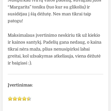
Nusipirkau tvirtų vatos padelių, suvilgiau juos
“Margarita” toniku (tuo kur su glikoliu) ir
susidėjau į šią dėžutę. Nes man tikrai taip
patogu!
Maksimalaus įvertinimo neskiriu tik už kiekio
ir kainos santykį. Padelių gana nedaug, o kaina
tikrai nėra maža, plius nenusipirksi labai
greitai, kol užsakymas atkeliauja, viena dėžutė
ir baigiasi :).
Įvertinimas
: