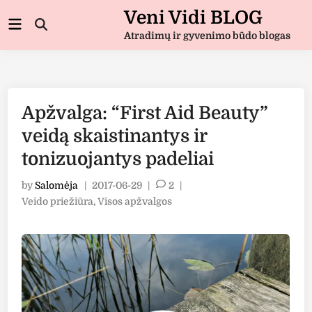
Skip
Veni Vidi BLOG
Main
to
Open
Menu
Atradimų ir gyvenimo būdo blogas
Search
content
Apžvalga: “First Aid Beauty”
veidą skaistinantys ir
tonizuojantys padeliai
by
Salomėja
|
2017-06-29
|
2
|
Posted
Veido priežiūra
,
Visos apžvalgos
in