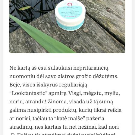
Ne kartą aš esu sulaukusi nepritariančių
nuomonių dėl savo aistros grožio dėžutėms.
Beje, visos išskyrus reguliariąją
“Lookfantastic” apmirę. Visgi, mėgstu, myliu,
noriu, atrandu! Žinoma, visada už tą sumą
galima nusipirkti produktų, kurių tikrai reikia
ar norisi, tačiau ta “katė maiše” pažeria
atradimų, nes kartais tu net nežinai, kad nori