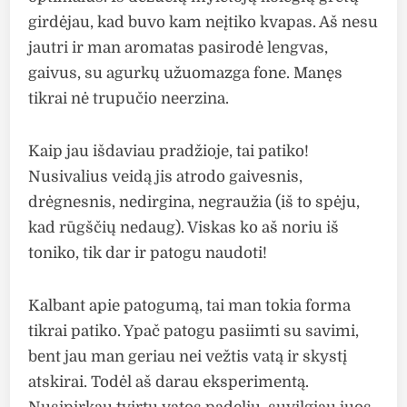
girdėjau, kad buvo kam neįtiko kvapas. Aš nesu
jautri ir man aromatas pasirodė lengvas,
gaivus, su agurkų užuomazga fone. Manęs
tikrai nė trupučio neerzina.
Kaip jau išdaviau pradžioje, tai patiko!
Nusivalius veidą jis atrodo gaivesnis,
drėgnesnis, nedirgina, negraužia (iš to spėju,
kad rūgščių nedaug). Viskas ko aš noriu iš
toniko, tik dar ir patogu naudoti!
Kalbant apie patogumą, tai man tokia forma
tikrai patiko. Ypač patogu pasiimti su savimi,
bent jau man geriau nei vežtis vatą ir skystį
atskirai. Todėl aš darau eksperimentą.