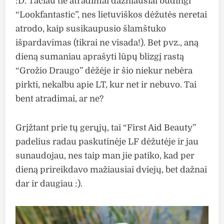
:D. Tačiau tie atradimai dažniausiai būdingi
“Lookfantastic”, nes lietuviškos dėžutės neretai
atrodo, kaip susikaupusio šlamštuko
išpardavimas (tikrai ne visada!). Bet pvz., aną
dieną sumaniau aprašyti lūpų blizgį rastą
“Grožio Draugo” dėžėje ir šio niekur nebėra
pirkti, nekalbu apie LT, kur net ir nebuvo. Tai
bent atradimai, ar ne?
Grįžtant prie tų gerųjų, tai “First Aid Beauty”
padelius radau paskutinėje LF dėžutėje ir jau
sunaudojau, nes taip man jie patiko, kad per
dieną prireikdavo mažiausiai dviejų, bet dažnai
dar ir daugiau :).