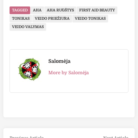
TAGGED
AHA
AHA RŪGŠTYS
FIRST AID BEAUTY
TONIKAS
VEIDO PRIEŽIŪRA
VEIDO TONIKAS
VEIDO VALYMAS
Salomėja
More by Salomėja
Previous
Nex
Previous Article
Next Article