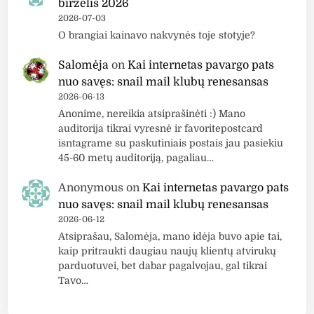
birželis 2026
2026-07-03
O brangiai kainavo nakvynės toje stotyje?
Salomėja
on
Kai internetas pavargo pats
nuo savęs: snail mail klubų renesansas
2026-06-13
Anonime, nereikia atsiprašinėti :) Mano
auditorija tikrai vyresnė ir favoritepostcard
isntagrame su paskutiniais postais jau pasiekiu
45-60 metų auditoriją, pagaliau…
Anonymous
on
Kai internetas pavargo pats
nuo savęs: snail mail klubų renesansas
2026-06-12
Atsiprašau, Salomėja, mano idėja buvo apie tai,
kaip pritraukti daugiau naujų klientų atvirukų
parduotuvei, bet dabar pagalvojau, gal tikrai
Tavo…