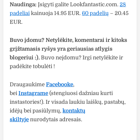
Naudinga:
Įsigyti galite Lookfantastic.com.
28
padeliai
kainuoja 14.95 EUR.
60 padelių
– 20.45
EUR.
Buvo įdomu? Netylėkite, komentarai ir kitoks
grįžtamasis ryšys yra geriausias atlygis
blogeriui :).
Buvo neįdomu? Irgi netylėkite ir
padėkite tobulėti !
Draugaukime
Facebooke
,
bei
Instagrame
(stengiuosi dažniau kurti
instastories!). Ir visada laukiu laiškų, pastabų,
idėjų bei pasiūlymų,
kontaktų
skiltyje
nurodytais adresais.