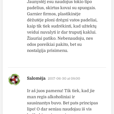
Jaunystėj esu naudojus tokio tipo
padelius, skirtus kovai su spuogais.
Garnier firmos, plastikinėje
dėžutėje ploni drėgni vatos padeliai,
kaip tik tiek sudrėkinti, kad užtektų
veidui nuvalyti ir dar truputį kaklui.
Žiauriai patiko. Nebenaudoju, nes
odos poreikiai pakito, bet su
nostalgija prisimenu.
says:
Salomėja
2017-06-30 at 08:00
Ir aš juos pamenu! Tik tiek, kad jie
man regis alkoholiniai ir
sausinantys buvo. Bet pats principas
lipo! O dar seniau naudojau iš vis