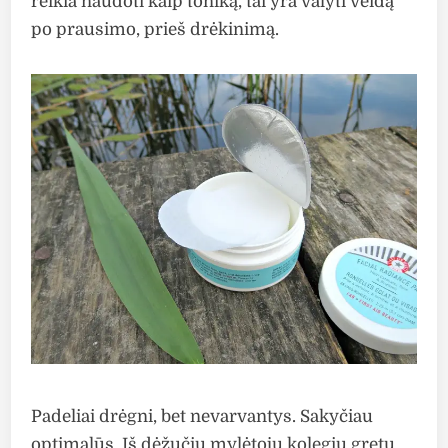
reikia naudoti kaip toniką, tai yra valyti veidą
po prausimo, prieš drėkinimą.
Padeliai drėgni, bet nevarvantys. Sakyčiau
optimalūs. Iš dėžučių mylėtojų kolegių gretų