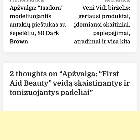
Post
article:
arti
Apžvalga: “Isadora”
Veni Vidi birželis:
navigation
modeliuojantis
geriausi produktai,
antakių pieštukas su
įdomiausi skaitiniai,
šepetėliu, 80 Dark
paplepėjimai,
Brown
atradimai ir visa kita
2 thoughts on “
Apžvalga: “First
Aid Beauty” veidą skaistinantys ir
tonizuojantys padeliai
”