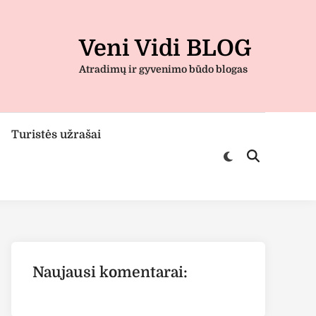
Veni Vidi BLOG
Atradimų ir gyvenimo būdo blogas
Turistės užrašai
Switch
Open
to
Search
dark
mode
Naujausi komentarai: