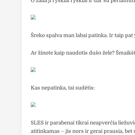
O žalia ji ryškiai ryškiai ir dar su perlamut
Šreko spalva man labai patinka. Ir taip pa
Ar žinote kaip naudotis dušo žele? Šmaikš
Kas nepatinka, tai sudėtis:
SLES ir parabenai tikrai neapverčia liežu
atitinkamas – jis nors ir gerai prausia, bet