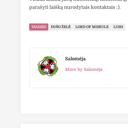
parašyti laišką nurodytais kontaktais :).
TAGGED
DUŠO ŽELĖ
LORD OF MISRULE
LUSH
Salomėja
More by Salomėja