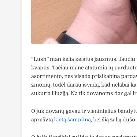
“Lush” man kelia keistus jausmus. Jaučiu 
kvapus. Tačiau mane atstumia jų parduotuv
asortimento, nes visada prisikabina parda
žmonių, todėl darau išvadą, kad nelabai ka
sukuria iliuziją. Na tik dovanoms dar gal 
O juk dovanų gavau ir vienintelius bandyt
aprašytą
kietą šampūną
, bei šią žalią dušo 