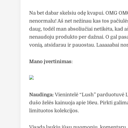
Na bet dabar skelsiu odę kvapui. OMG OMG
nenormalu! Aš net nežinau kas tos pačiulės 
daug, todėl man absoliučiai netikėta, kad a
nenaudoju produkto per dažnai. O gal pasą
vonią, atsidarau ir pauostau. Laaaaabai nor
Mano įvertinimas
:
Naudinga:
Vienintelė “Lush” parduotuvė L
dušo želės kainuoja apie 16eu. Pirkti galima
limituotos kolekcijos.
Visada laukiu jūsų nuomonių, komentarų,