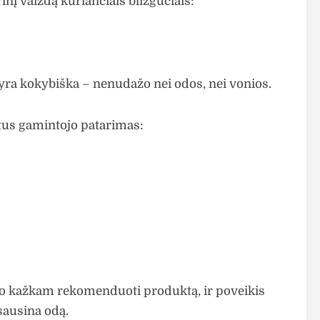
rinį vaizdą kuriančiais blizgučiais:
t yra kokybiška – nenudažo nei odos, nei vonios.
tus gamintojo patarimas:
vio kažkam rekomenduoti produktą, ir poveikis
 sausina odą.