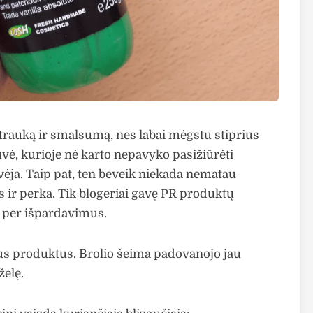
trauką ir smalsumą, nes labai mėgstu stiprius
ė, kurioje nė karto nepavyko pasižiūrėti
vėja. Taip pat, ten beveik niekada nematau
s ir perka. Tik blogeriai gavę PR produktų
ir per išpardavimus.
us produktus. Brolio šeima padovanojo jau
želę.