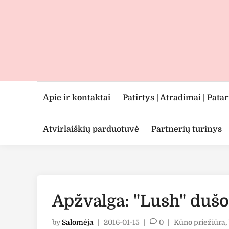
Skip
to
content
Apie ir kontaktai
Patirtys | Atradimai | Pata
Atvirlaiškių parduotuvė
Partnerių turinys
Apžvalga: "Lush" dušo
Posted
by
Salomėja
|
2016-01-15
|
0
|
Kūno priežiūra
,