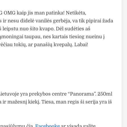
 OMG kaip jis man patinka! Netikėta,
ir nesu didelė vanilės gerbėja, va tik pipirai žada
š leipstu nuo šito kvapo. Dėl sudėties aš
moningai taupau, nes kartais tiesiog nueinu į
ėčiau tokių, ar panašių kvepalų. Labai!
ietuvoje yra prekybos centre “Panorama”. 250ml
 ir mažesnį kiekį. Tiesa, man regis ši serija yra iš
 pasiūlymų čia,
Facebooke
ar visada galite