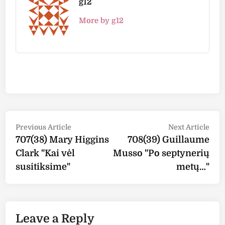
g12
More by g12
Post
Previous
Nex
Previous Article
Next Article
article:
arti
707(38) Mary Higgins
708(39) Guillaume
navigation
Clark "Kai vėl
Musso "Po septynerių
susitiksime"
metų…"
Leave a Reply