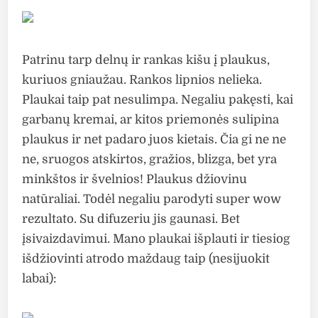
Patrinu tarp delnų ir rankas kišu į plaukus,
kuriuos gniaužau. Rankos lipnios nelieka.
Plaukai taip pat nesulimpa. Negaliu pakęsti, kai
garbanų kremai, ar kitos priemonės sulipina
plaukus ir net padaro juos kietais. Čia gi ne ne
ne, sruogos atskirtos, gražios, blizga, bet yra
minkštos ir švelnios! Plaukus džiovinu
natūraliai. Todėl negaliu parodyti super wow
rezultato. Su difuzeriu jis gaunasi. Bet
įsivaizdavimui. Mano plaukai išplauti ir tiesiog
išdžiovinti atrodo maždaug taip (nesijuokit
labai):