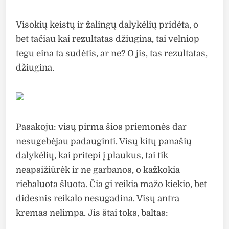
Visokių keistų ir žalingų dalykėlių pridėta, o
bet tačiau kai rezultatas džiugina, tai velniop
tegu eina ta sudėtis, ar ne? O jis, tas rezultatas,
džiugina.
Pasakoju: visų pirma šios priemonės dar
nesugebėjau padauginti. Visų kitų panašių
dalykėlių, kai pritepi į plaukus, tai tik
neapsižiūrėk ir ne garbanos, o kažkokia
riebaluota šluota. Čia gi reikia mažo kiekio, bet
didesnis reikalo nesugadina. Visų antra
kremas nelimpa. Jis štai toks, baltas: