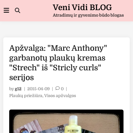
Skip
Veni Vidi BLOG
Main
to
Open
Menu
Atradimų ir gyvenimo būdo blogas
Search
content
Apžvalga: "Marc Anthony"
garbanotų plaukų kremas
"Strech" iš "Stricly curls"
serijos
by
g12
|
2015-04-09
|
0
|
Posted
Plaukų priežiūra
,
Visos apžvalgos
in