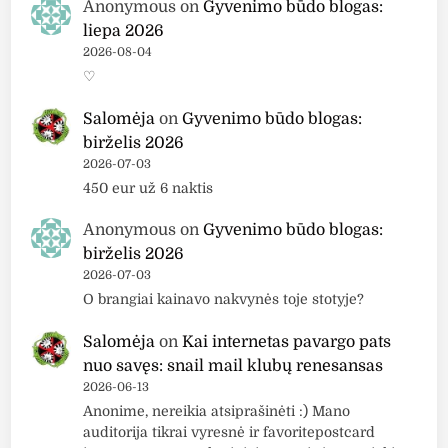
Anonymous
on
Gyvenimo būdo blogas:
liepa 2026
2026-08-04
♡
Salomėja
on
Gyvenimo būdo blogas:
birželis 2026
2026-07-03
450 eur už 6 naktis
Anonymous
on
Gyvenimo būdo blogas:
birželis 2026
2026-07-03
O brangiai kainavo nakvynės toje stotyje?
Salomėja
on
Kai internetas pavargo pats
nuo savęs: snail mail klubų renesansas
2026-06-13
Anonime, nereikia atsiprašinėti :) Mano
auditorija tikrai vyresnė ir favoritepostcard