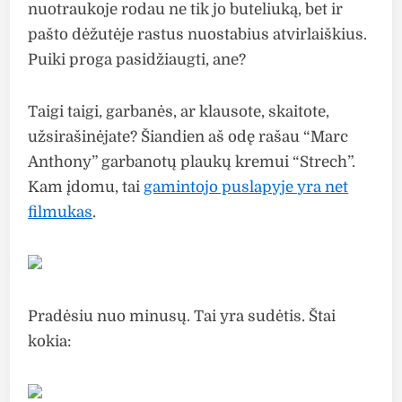
nuotraukoje rodau ne tik jo buteliuką, bet ir
pašto dėžutėje rastus nuostabius atvirlaiškius.
Puiki proga pasidžiaugti, ane?
Taigi taigi, garbanės, ar klausote, skaitote,
užsirašinėjate? Šiandien aš odę rašau “Marc
Anthony” garbanotų plaukų kremui “Strech”.
Kam įdomu, tai
gamintojo puslapyje yra net
filmukas
.
Pradėsiu nuo minusų. Tai yra sudėtis. Štai
kokia: