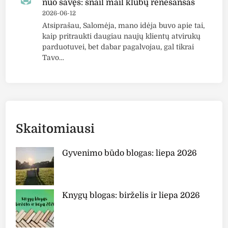
nuo savęs: snail mail klubų renesansas
2026-06-12
Atsiprašau, Salomėja, mano idėja buvo apie tai,
kaip pritraukti daugiau naujų klientų atvirukų
parduotuvei, bet dabar pagalvojau, gal tikrai
Tavo…
Skaitomiausi
Gyvenimo būdo blogas: liepa 2026
Knygų blogas: birželis ir liepa 2026