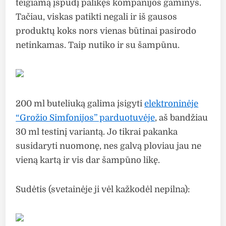
teigiamą įspūdį palikęs kompanijos gaminys.
Tačiau, viskas patikti negali ir iš gausos
produktų koks nors vienas būtinai pasirodo
netinkamas. Taip nutiko ir su šampūnu.
200 ml buteliuką galima įsigyti
elektroninėje
“Grožio Simfonijos” parduotuvėje
, aš bandžiau
30 ml testinį variantą. Jo tikrai pakanka
susidaryti nuomonę, nes galvą ploviau jau ne
vieną kartą ir vis dar šampūno likę.
Sudėtis (svetainėje ji vėl kažkodėl nepilna):