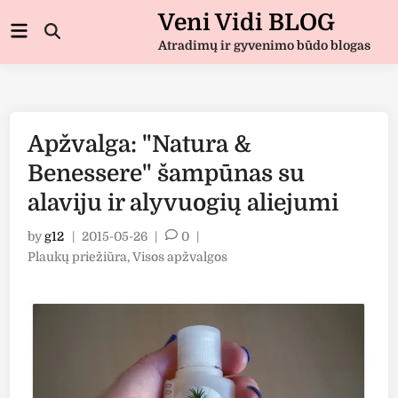
Skip
Veni Vidi BLOG
Main
to
Open
Menu
Atradimų ir gyvenimo būdo blogas
Search
content
Apžvalga: "Natura &
Benessere" šampūnas su
alaviju ir alyvuogių aliejumi
by
g12
|
2015-05-26
|
0
|
Posted
Plaukų priežiūra
,
Visos apžvalgos
in