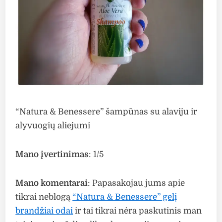
“Natura & Benessere” šampūnas su alaviju ir
alyvuogių aliejumi
Mano įvertinimas
: 1/5
Mano komentarai
: Papasakojau jums apie
tikrai neblogą
“Natura & Benessere” gelį
brandžiai odai
ir tai tikrai nėra paskutinis man