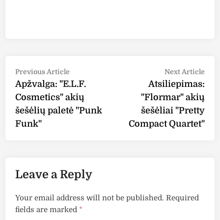
Post
Previous
Nex
Previous Article
Next Article
article:
arti
Apžvalga: "E.L.F.
Atsiliepimas:
navigation
Cosmetics" akių
"Flormar" akių
šešėlių paletė "Punk
šešėliai "Pretty
Funk"
Compact Quartet"
Leave a Reply
Your email address will not be published.
Required
fields are marked
*