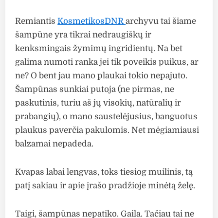
Remiantis
KosmetikosDNR
archyvu tai šiame
šampūne yra tikrai nedraugiškų ir
kenksmingais žymimų ingridientų. Na bet
galima numoti ranka jei tik poveikis puikus, ar
ne? O bent jau mano plaukai tokio nepajuto.
Šampūnas sunkiai putoja (ne pirmas, ne
paskutinis, turiu aš jų visokių, natūralių ir
prabangių), o mano saustelėjusius, banguotus
plaukus paverčia pakulomis. Net mėgiamiausi
balzamai nepadeda.
Kvapas labai lengvas, toks tiesiog muilinis, tą
patį sakiau ir apie įrašo pradžioje minėtą želę.
Taigi, šampūnas nepatiko. Gaila. Tačiau tai ne