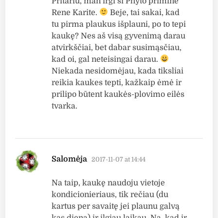
Pritariu, man irgi ši Phyto priminė
Rene Karite.
Beje, tai sakai, kad
tu pirma plaukus išplauni, po to tepi
kaukę? Nes aš visą gyvenimą darau
atvirkščiai, bet dabar susimąsčiau,
kad oi, gal neteisingai darau.
Niekada nesidomėjau, kada tiksliai
reikia kaukes tepti, kažkaip ėmė ir
prilipo būtent kaukės-plovimo eilės
tvarka.
says:
Salomėja
2017-11-07 at 14:44
Na taip, kaukę naudoju vietoje
kondicionieriaus, tik rečiau (du
kartus per savaitę jei plaunu galvą
kas dieną) ir ilgiau laikau. Na, kad ir