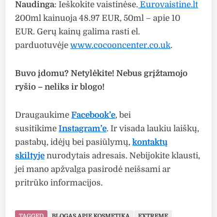
Naudinga
: Ieškokite vaistinėse.
Eurovaistine.lt
200ml kainuoja 48.97 EUR, 50ml – apie 10
EUR. Gerų kainų galima rasti el.
parduotuvėje
www.cocooncenter.co.uk
.
Buvo įdomu? Netylėkite! Nebus grįžtamojo
ryšio – neliks ir blogo!
Draugaukime
Facebook’e
, bei
susitikime
Instagram’e
. Ir visada laukiu laiškų,
pastabų, idėjų bei pasiūlymų,
kontaktų
skiltyje
nurodytais adresais. Nebijokite klausti,
jei mano apžvalga pasirodė neišsami ar
pritrūko informacijos.
TAGGED
BLOGAS APIE KOSMETIKĄ
EXTREME