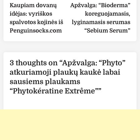
article:
arti
Kaupiam dovanų
Apžvalga: “Bioderma”
navigation
idėjas: vyriškos
koreguojamasis,
spalvotos kojinės iš
lyginamasis serumas
Penguinsocks.com
“Sebium Serum”
3 thoughts on “
Apžvalga: “Phyto”
atkuriamoji plaukų kaukė labai
sausiems plaukams
“Phytokératine Extrême”
”