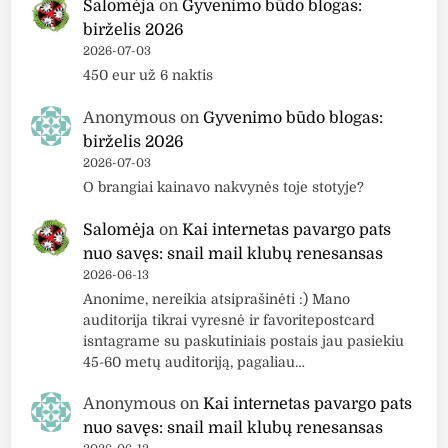
Salomėja
on
Gyvenimo būdo blogas:
birželis 2026
2026-07-03
450 eur už 6 naktis
Anonymous
on
Gyvenimo būdo blogas:
birželis 2026
2026-07-03
O brangiai kainavo nakvynės toje stotyje?
Salomėja
on
Kai internetas pavargo pats
nuo savęs: snail mail klubų renesansas
2026-06-13
Anonime, nereikia atsiprašinėti :) Mano
auditorija tikrai vyresnė ir favoritepostcard
isntagrame su paskutiniais postais jau pasiekiu
45-60 metų auditoriją, pagaliau…
Anonymous
on
Kai internetas pavargo pats
nuo savęs: snail mail klubų renesansas