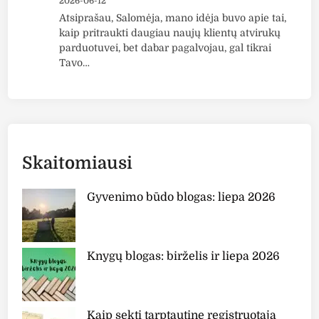
2026-06-12
Atsiprašau, Salomėja, mano idėja buvo apie tai,
kaip pritraukti daugiau naujų klientų atvirukų
parduotuvei, bet dabar pagalvojau, gal tikrai
Tavo…
Skaitomiausi
Gyvenimo būdo blogas: liepa 2026
Knygų blogas: birželis ir liepa 2026
Kaip sekti tarptautinę registruotąją