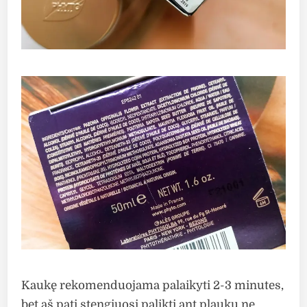
Kaukę rekomenduojama palaikyti 2-3 minutes,
bet aš pati stengiuosi palikti ant plaukų ne