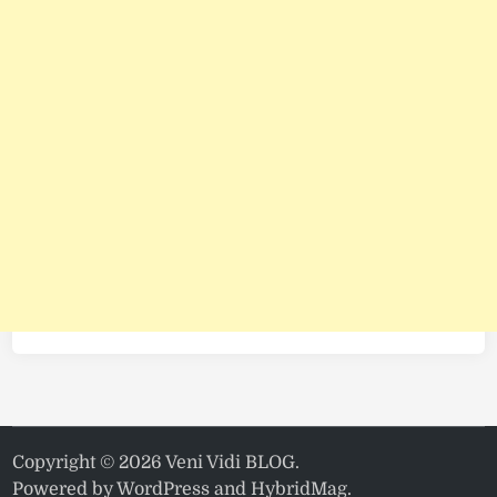
Copyright © 2026
Veni Vidi BLOG
.
Powered by
WordPress
and
HybridMag
.