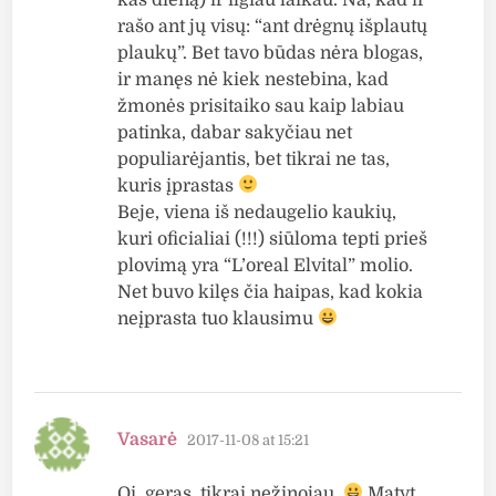
rašo ant jų visų: “ant drėgnų išplautų
plaukų”. Bet tavo būdas nėra blogas,
ir manęs nė kiek nestebina, kad
žmonės prisitaiko sau kaip labiau
patinka, dabar sakyčiau net
populiarėjantis, bet tikrai ne tas,
kuris įprastas
Beje, viena iš nedaugelio kaukių,
kuri oficialiai (!!!) siūloma tepti prieš
plovimą yra “L’oreal Elvital” molio.
Net buvo kilęs čia haipas, kad kokia
neįprasta tuo klausimu
says:
Vasarė
2017-11-08 at 15:21
Oi, geras, tikrai nežinojau.
Matyt