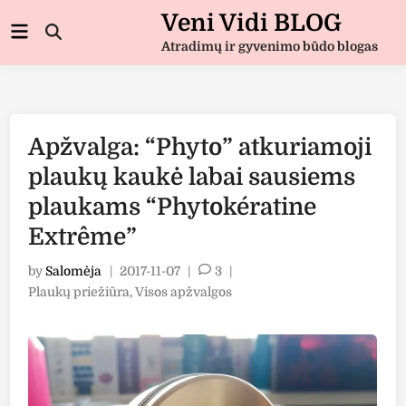
Skip
Veni Vidi BLOG
Main
to
Open
Menu
Atradimų ir gyvenimo būdo blogas
Search
content
Apžvalga: “Phyto” atkuriamoji
plaukų kaukė labai sausiems
plaukams “Phytokératine
Extrême”
by
Salomėja
|
2017-11-07
|
3
|
Posted
Plaukų priežiūra
,
Visos apžvalgos
in