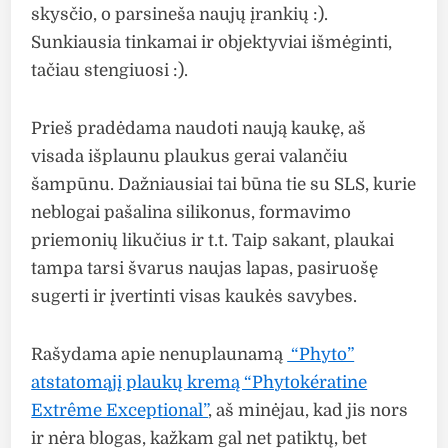
skysčio, o parsineša naujų įrankių :).
Sunkiausia tinkamai ir objektyviai išmėginti,
tačiau stengiuosi :).
Prieš pradėdama naudoti naują kaukę, aš
visada išplaunu plaukus gerai valančiu
šampūnu. Dažniausiai tai būna tie su SLS, kurie
neblogai pašalina silikonus, formavimo
priemonių likučius ir t.t. Taip sakant, plaukai
tampa tarsi švarus naujas lapas, pasiruošę
sugerti ir įvertinti visas kaukės savybes.
Rašydama apie nenuplaunamą
“Phyto”
atstatomąjį plaukų kremą “Phytokératine
Extrême Exceptional”
, aš minėjau, kad jis nors
ir nėra blogas, kažkam gal net patiktų, bet