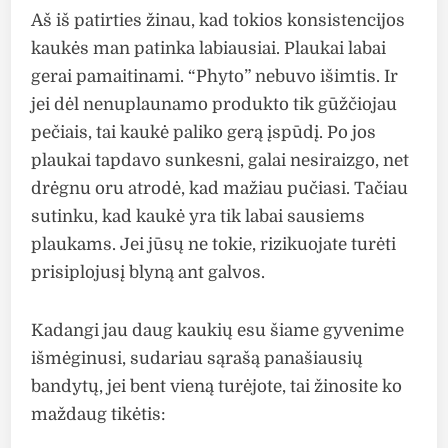
Aš iš patirties žinau, kad tokios konsistencijos
kaukės man patinka labiausiai. Plaukai labai
gerai pamaitinami. “Phyto” nebuvo išimtis. Ir
jei dėl nenuplaunamo produkto tik gūžčiojau
pečiais, tai kaukė paliko gerą įspūdį. Po jos
plaukai tapdavo sunkesni, galai nesiraizgo, net
drėgnu oru atrodė, kad mažiau pučiasi. Tačiau
sutinku, kad kaukė yra tik labai sausiems
plaukams. Jei jūsų ne tokie, rizikuojate turėti
prisiplojusį blyną ant galvos.
Kadangi jau daug kaukių esu šiame gyvenime
išmėginusi, sudariau sąrašą panašiausių
bandytų, jei bent vieną turėjote, tai žinosite ko
maždaug tikėtis: