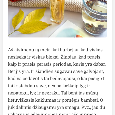
Aš atsimenu tą metą, kai burbėjau, kad viskas
nesiseka ir viskas blogai. Žinojau, kad praeis,
kaip ir praeis gerasis periodas, kuris yra dabar.
Bet jis yra. Ir šiandien sugavau save galvojant,
kad va bėdavotis tai bėdavojausi, o kai pasigirti,
tai ir stabdau save, nes na kažkaip lyg ir
nepatogu, lyg ir negražu. Tai bent tas mūsų
lietuviškasis kuklumas ir pomėgis bambėti. O
juk dalintis džiaugsmu yra smagu. Pvz., jau du
vakarus iš eilės žmonės man rašo ir prašo