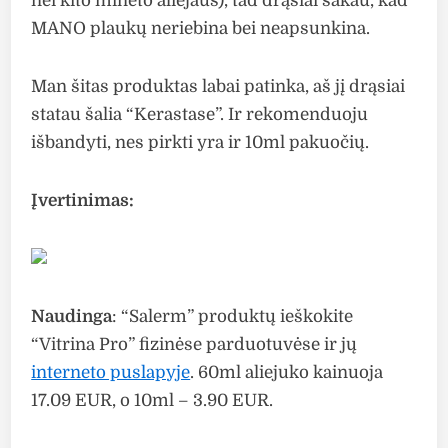
nei kito minėto aliejaus), tad drąsiai sakau, kad
MANO plaukų neriebina bei neapsunkina.
Man šitas produktas labai patinka, aš jį drąsiai
statau šalia “Kerastase”. Ir rekomenduoju
išbandyti, nes pirkti yra ir 10ml pakuočių.
Įvertinimas:
Naudinga
: “Salerm” produktų ieškokite
“Vitrina Pro” fizinėse parduotuvėse ir jų
interneto puslapyje
. 60ml aliejuko kainuoja
17.09 EUR, o 10ml – 3.90 EUR.