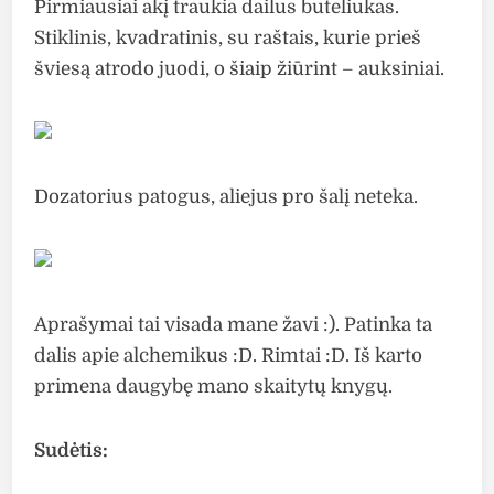
Pirmiausiai akį traukia dailus buteliukas.
Stiklinis, kvadratinis, su raštais, kurie prieš
šviesą atrodo juodi, o šiaip žiūrint – auksiniai.
Dozatorius patogus, aliejus pro šalį neteka.
Aprašymai tai visada mane žavi :). Patinka ta
dalis apie alchemikus :D. Rimtai :D. Iš karto
primena daugybę mano skaitytų knygų.
Sudėtis: