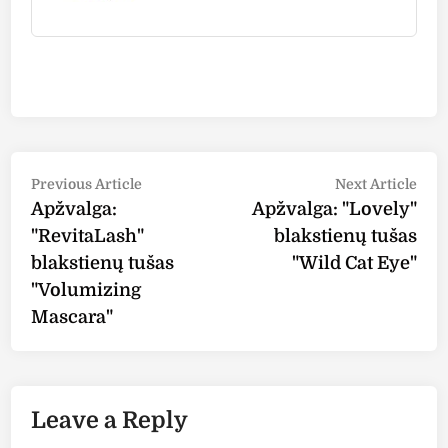
Post
Previous
Nex
Previous Article
Next Article
article:
arti
Apžvalga:
Apžvalga: "Lovely"
navigation
"RevitaLash"
blakstienų tušas
blakstienų tušas
"Wild Cat Eye"
"Volumizing
Mascara"
Leave a Reply