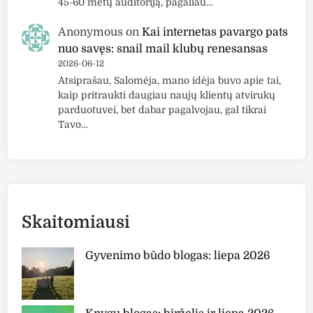
45-60 metų auditoriją, pagaliau…
Anonymous
on
Kai internetas pavargo pats
nuo savęs: snail mail klubų renesansas
2026-06-12
Atsiprašau, Salomėja, mano idėja buvo apie tai,
kaip pritraukti daugiau naujų klientų atvirukų
parduotuvei, bet dabar pagalvojau, gal tikrai
Tavo…
Skaitomiausi
Gyvenimo būdo blogas: liepa 2026