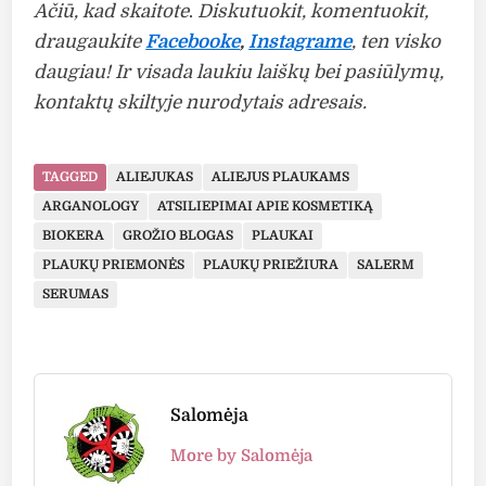
Ačiū, kad skaitote
.
Diskutuokit, komentuokit,
draugaukite
Facebooke
,
Instagrame
, ten visko
daugiau! Ir visada laukiu laiškų bei pasiūlymų,
kontaktų skiltyje nurodytais adresais.
TAGGED
ALIEJUKAS
ALIEJUS PLAUKAMS
ARGANOLOGY
ATSILIEPIMAI APIE KOSMETIKĄ
BIOKERA
GROŽIO BLOGAS
PLAUKAI
PLAUKŲ PRIEMONĖS
PLAUKŲ PRIEŽIŪRA
SALERM
SERUMAS
Salomėja
More by Salomėja