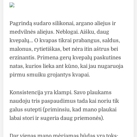
Pagrindą sudaro silikonai, argano aliejus ir
medvilnės aliejus. Neblogai. Aišku, daug
kvepalų… O kvapas tikrai prabangus, saldus,
malonus, rytietiškas, bet nėra itin aštrus bei
erzinantis. Primena gerų kvepalų paskutines
natas, kurios lieka ant kūno, kai jau nugaruoja
pirmu smuiku grojantys kvapai.
Konsistencija yra klampi. Savo plaukams
naudoju tris paspaudimus tada kai noriu tik
galus sutepti (priminsiu, kad mano plaukai
labai stori ir sugeria daug priemonės).
Dar vienas mano mėgiamas būdas yra toks: