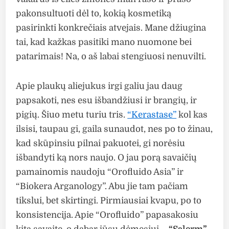
pakonsultuoti dėl to, kokią kosmetiką
pasirinkti konkrečiais atvejais. Mane džiugina
tai, kad kažkas pasitiki mano nuomone bei
patarimais! Na, o aš labai stengiuosi nenuvilti.
Apie plaukų aliejukus irgi galiu jau daug
papsakoti, nes esu išbandžiusi ir brangių, ir
pigių. Šiuo metu turiu tris.
“Kerastase”
kol kas
ilsisi, taupau gi, gaila sunaudot, nes po to žinau,
kad skūpinsiu pilnai pakuotei, gi norėsiu
išbandyti ką nors naujo. O jau porą savaičių
pamainomis naudoju “Orofluido Asia” ir
“Biokera Arganology”. Abu jie tam pačiam
tikslui, bet skirtingi. Pirmiausiai kvapu, po to
konsistencija. Apie “Orofluido” papasakosiu