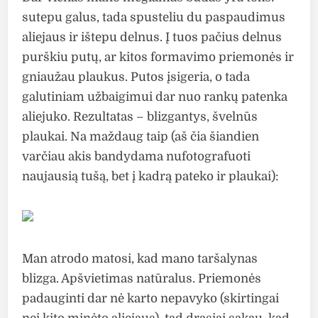
sutepu galus, tada spusteliu du paspaudimus
aliejaus ir ištepu delnus. Į tuos pačius delnus
purškiu putų, ar kitos formavimo priemonės ir
gniaužau plaukus. Putos įsigeria, o tada
galutiniam užbaigimui dar nuo rankų patenka
aliejuko. Rezultatas – blizgantys, švelnūs
plaukai. Na maždaug taip (aš čia šiandien
varčiau akis bandydama nufotografuoti
naujausią tušą, bet į kadrą pateko ir plaukai):
Man atrodo matosi, kad mano taršalynas
blizga. Apšvietimas natūralus. Priemonės
padauginti dar nė karto nepavyko (skirtingai