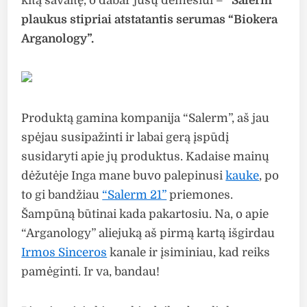
kitą savaitę, o dabar jūsų dėmesiui –
“Salerm”
plaukus stipriai atstatantis serumas “Biokera
Arganology”.
Produktą gamina kompanija “Salerm”, aš jau
spėjau susipažinti ir labai gerą įspūdį
susidaryti apie jų produktus. Kadaise mainų
dėžutėje Inga mane buvo palepinusi
kauke
, po
to gi bandžiau
“Salerm 21”
priemones.
Šampūną būtinai kada pakartosiu. Na, o apie
“Arganology” aliejuką aš pirmą kartą išgirdau
Irmos Sinceros
kanale ir įsiminiau, kad reiks
pamėginti. Ir va, bandau!