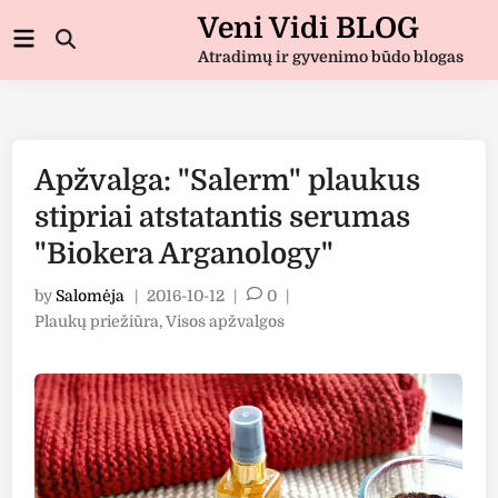
Skip
Veni Vidi BLOG
Main
to
Open
Menu
Atradimų ir gyvenimo būdo blogas
Search
content
Apžvalga: "Salerm" plaukus
stipriai atstatantis serumas
"Biokera Arganology"
by
Salomėja
|
2016-10-12
|
0
|
Posted
Plaukų priežiūra
,
Visos apžvalgos
in