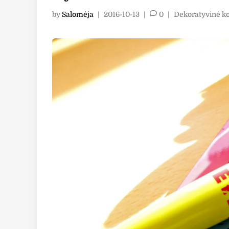
Posted
by
Salomėja
|
2016-10-13
|
0
|
Dekoratyvinė k
in