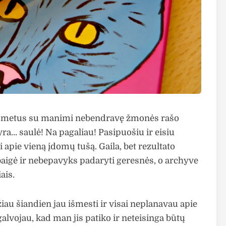
tisus metus su manimi nebendravę žmonės rašo
a… saulė! Na pagaliau! Pasipuošiu ir eisiu
i apie vieną įdomų tušą. Gaila, bet rezultato
baigė ir nebepavyks padaryti geresnės, o archyve
ais.
iau šiandien jau išmesti ir visai neplanavau apie
agalvojau, kad man jis patiko ir neteisinga būtų