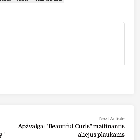
Next
Next Article
article
Apžvalga: "Beautiful Curls" maitinantis
y"
aliejus plaukams