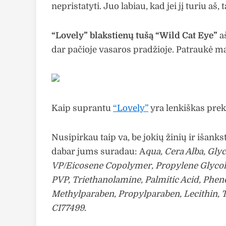
nepristatyti. Juo labiau, kad jei jį turiu aš, ta
“Lovely” blakstienų tušą “Wild Cat Eye”
a
dar pačioje vasaros pradžioje. Patraukė ma
Kaip suprantu
“Lovely”
yra lenkiškas prek
Nusipirkau taip va, be jokių žinių ir išan
dabar jums suradau: A
qua, Cera Alba, Glyc
VP/Eicosene Copolymer, Propylene Glycol, C
PVP, Triethanolamine, Palmitic Acid, Phe
Methylparaben, Propylparaben, Lecithin, Toc
CI77499
.