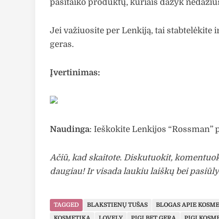
pasitaiko produktų, kuriais dažyk nedažiusi
Jei važiuosite per Lenkiją, tai stabtelėkite i
geras.
Įvertinimas:
Naudinga
: Ieškokite Lenkijos “Rossman” 
Ačiū, kad skaitote
.
Diskutuokit, komentuok
daugiau! Ir visada laukiu laiškų bei pasiūl
TAGGED
BLAKSTIENŲ TUŠAS
BLOGAS APIE KOSM
KOSMETIKA
LOVELY
PIGI BET GERA
PIGI KOSM