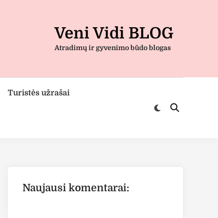
Veni Vidi BLOG
Atradimų ir gyvenimo būdo blogas
Turistės užrašai
Switch
Open
to
Search
dark
mode
Naujausi komentarai: