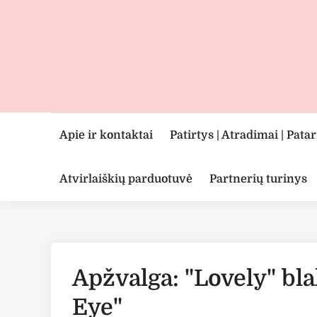
Skip
to
content
Apie ir kontaktai
Patirtys | Atradimai | Pata
Atvirlaiškių parduotuvė
Partnerių turinys
Apžvalga: "Lovely" bla
Eye"