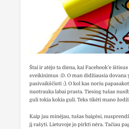
Štai ir atėjo ta diena, kai Facebook’e iš
sveikinimus :D. O man didžiausia dovana yr
pasivaikščioti :). O kol kas noriu papasakot
nuotrauka labai prasta. Tiesiog tušas nusi
guli tokia kokia guli. Teks tikėti mano žodži
Kaip jau minėjau, tušas baigėsi, nusprendž
jį rašyti. Lietuvoje jo pirkti nėra. Tačiau p