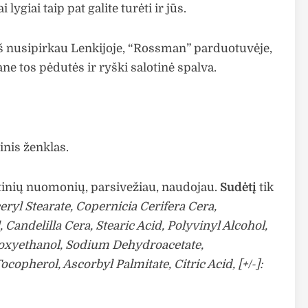
i lygiai taip pat galite turėti ir jūs.
š nusipirkau Lenkijoje, “Rossman” parduotuvėje,
ne tos pėdutės ir ryški salotinė spalva.
inis ženklas.
kstinių nuomonių, parsivežiau, naudojau.
Sudėtį
tik
eryl Stearate, Copernicia Cerifera Cera,
andelilla Cera, Stearic Acid, Polyvinyl Alcohol,
noxyethanol, Sodium Dehydroacetate,
opherol, Ascorbyl Palmitate, Citric Acid, [+/-]: