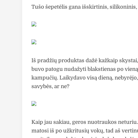
Tušo šepetėlis gana išskirtinis, silikonini
Iš pradžių produktas dažė kažkaip skystai,
buvo patogu nudažyti blakstienas po vieną, 
kampučių. Laikydavo visą dieną, nebyrėjo, 
savybės, ar ne?
Kaip jau sakiau, geros nuotraukos neturiu
matosi iš po užkritusių vokų, tad aš vertinu