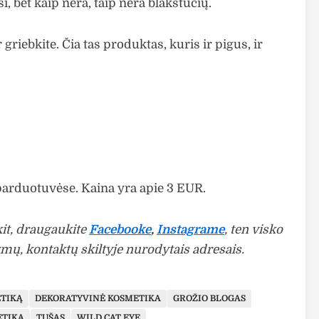
, bet kaip nėra, taip nėra blakstučių.
r griebkite. Čia tas produktas, kuris ir pigus, ir
parduotuvėse. Kaina yra apie 3 EUR.
it, draugaukite
Facebooke
,
Instagrame
, ten visko
ymų, kontaktų skiltyje nurodytais adresais.
ETIKĄ
DEKORATYVINĖ KOSMETIKA
GROŽIO BLOGAS
ETIKA
TUŠAS
WILD CAT EYE