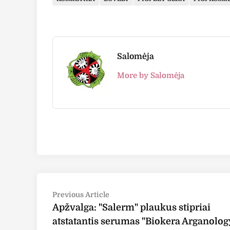
Salomėja
More by Salomėja
Post
Previous
Previous Article
article:
Apžvalga: "Salerm" plaukus stipriai
navigation
atstatantis serumas "Biokera Arganolog