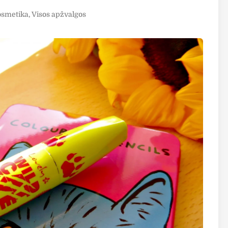
osmetika
,
Visos apžvalgos