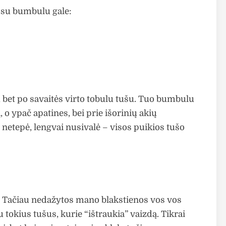
s, su bumbulu gale:
 bet po savaitės virto tobulu tušu. Tuo bumbulu
o ypač apatines, bei prie išorinių akių
netepė, lengvai nusivalė – visos puikios tušo
. Tačiau nedažytos mano blakstienos vos vos
 tokius tušus, kurie “ištraukia” vaizdą. Tikrai