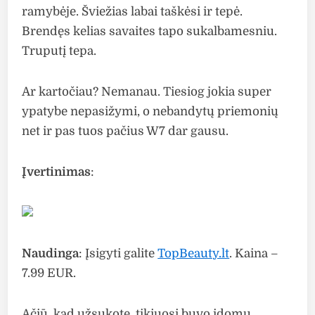
ramybėje. Šviežias labai taškėsi ir tepė.
Brendęs kelias savaites tapo sukalbamesniu.
Truputį tepa.
Ar kartočiau? Nemanau. Tiesiog jokia super
ypatybe nepasižymi, o nebandytų priemonių
net ir pas tuos pačius W7 dar gausu.
Įvertinimas
:
Naudinga
: Įsigyti galite
TopBeauty.lt
. Kaina –
7.99 EUR.
Ačiū, kad užsukote, tikiuosi buvo įdomu.