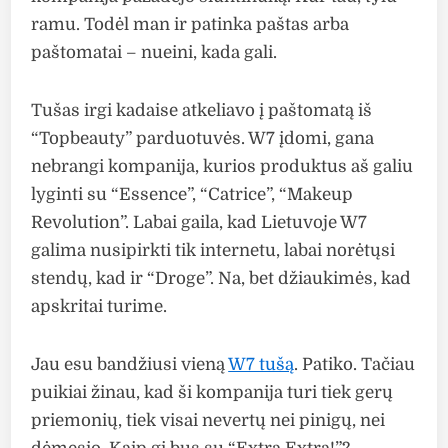
ramu. Todėl man ir patinka paštas arba
paštomatai – nueini, kada gali.
Tušas irgi kadaise atkeliavo į paštomatą iš
“Topbeauty” parduotuvės. W7 įdomi, gana
nebrangi kompanija, kurios produktus aš galiu
lyginti su “Essence”, “Catrice”, “Makeup
Revolution”. Labai gaila, kad Lietuvoje W7
galima nusipirkti tik internetu, labai norėtųsi
stendų, kad ir “Droge”. Na, bet džiaukimės, kad
apskritai turime.
Jau esu bandžiusi vieną
W7 tušą
. Patiko. Tačiau
puikiai žinau, kad ši kompanija turi tiek gerų
priemonių, tiek visai nevertų nei pinigų, nei