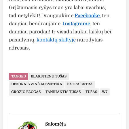
Grįžtamasis ryšys man yra labai svarbus,
tad
netylėkit!
Draugaukime
Facebooke
, ten
daugiau bendraujame,
Instagrame
, ten
daugiau parodau! Ir visada laukiu laiškų bei
pasiūlymų,
kontaktų skiltyje
nurodytais
adresais.
TAGGED
BLAKSTIENŲ TUŠAS
DEKORATYVINĖ KOSMETIKA
EXTRA EXTRA
GROŽIO BLOGAS
TANKIANTIS TUŠAS
TUŠAS
W7
Salomėja