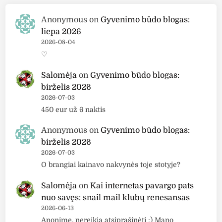
Anonymous
on
Gyvenimo būdo blogas:
liepa 2026
2026-08-04
♡
Salomėja
on
Gyvenimo būdo blogas:
birželis 2026
2026-07-03
450 eur už 6 naktis
Anonymous
on
Gyvenimo būdo blogas:
birželis 2026
2026-07-03
O brangiai kainavo nakvynės toje stotyje?
Salomėja
on
Kai internetas pavargo pats
nuo savęs: snail mail klubų renesansas
2026-06-13
Anonime, nereikia atsiprašinėti :) Mano