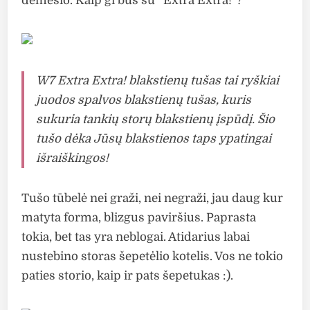
dėmesio. Kaip gi bus su “Extra Extra!”?
W7 Extra Extra! blakstienų tušas tai ryškiai
juodos spalvos blakstienų tušas, kuris
sukuria tankių storų blakstienų įspūdį. Šio
tušo dėka Jūsų blakstienos taps ypatingai
išraiškingos!
Tušo tūbelė nei graži, nei negraži, jau daug kur
matyta forma, blizgus paviršius. Paprasta
tokia, bet tas yra neblogai. Atidarius labai
nustebino storas šepetėlio kotelis. Vos ne tokio
paties storio, kaip ir pats šepetukas :).