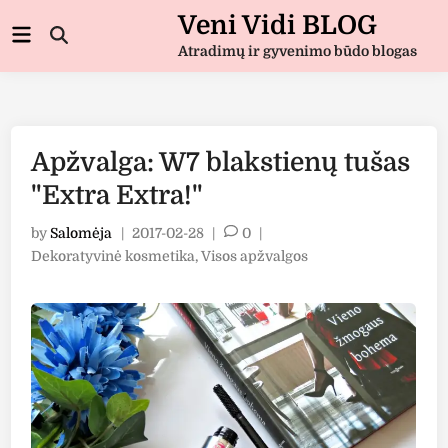
Skip
Veni Vidi BLOG
Main
to
Open
Menu
Atradimų ir gyvenimo būdo blogas
Search
content
Apžvalga: W7 blakstienų tušas
"Extra Extra!"
by
Salomėja
|
2017-02-28
|
0
|
Posted
Dekoratyvinė kosmetika
,
Visos apžvalgos
in