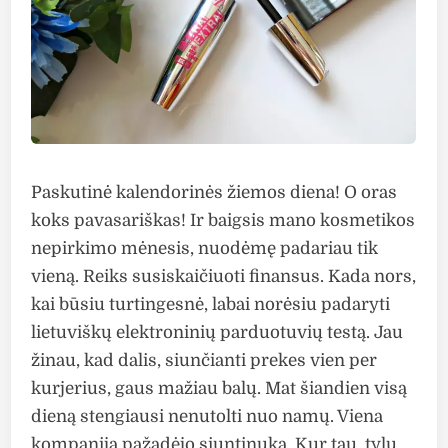
Paskutinė kalendorinės žiemos diena! O oras
koks pavasariškas! Ir baigsis mano kosmetikos
nepirkimo mėnesis, nuodėmę padariau tik
vieną. Reiks susiskaičiuoti finansus. Kada nors,
kai būsiu turtingesnė, labai norėsiu padaryti
lietuviškų elektroninių parduotuvių testą. Jau
žinau, kad dalis, siunčianti prekes vien per
kurjerius, gaus mažiau balų. Mat šiandien visą
dieną stengiausi nenutolti nuo namų. Viena
kompanija pažadėjo siuntinuką. Kur tau, tylu