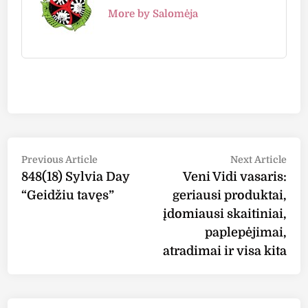
More by Salomėja
Post
Previous
Nex
Previous Article
Next Article
article:
arti
848(18) Sylvia Day
Veni Vidi vasaris:
navigation
“Geidžiu tavęs”
geriausi produktai,
įdomiausi skaitiniai,
paplepėjimai,
atradimai ir visa kita