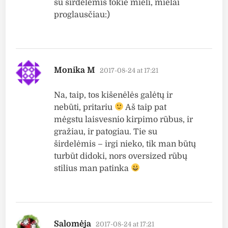
su širdelėmis tokie mieli, mielai
proglausčiau:)
says:
Monika M
2017-08-24 at 17:21
Na, taip, tos kišenėlės galėtų ir
nebūti, pritariu
Aš taip pat
mėgstu laisvesnio kirpimo rūbus, ir
gražiau, ir patogiau. Tie su
širdelėmis – irgi nieko, tik man būtų
turbūt didoki, nors oversized rūbų
stilius man patinka
says:
Salomėja
2017-08-24 at 17:21