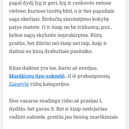
pagal dydį lyg ir geri, lyg ir rankovės netose
vietose, kuriose turėtų būti, o ir ties papuliais
saga skečiasi. Širdučių siuvinėjimo kokybę
patys matote. O ir šiaip ne be trūkumų, pvz.,
kelios sagų skylutės neprakirptos. Būtų
gražūs, bet žiūrisi nei šiaip nei taip, kaip ir
dažnai su kinų drabužiais pasitaiko.
Kitas daiktas yra tas, kurio aš norėjau.
Marškinių tipo suknelė
.
Ji iš prabangesnių
Zanstyle
rūbų kategorijos.
Šios vasaros madingo rūbo aš prašiau L
dydžio, bet gavau S. Bet ir šiaip nedrįsčiau
vadinti suknele, greičiu jau tiesiog marškiniais.