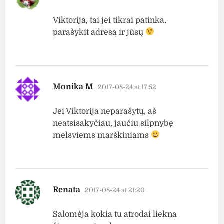
Viktorija, tai jei tikrai patinka,
parašykit adresą ir jūsų
says:
Monika M
2017-08-24 at 17:52
Jei Viktorija neparašytų, aš
neatsisakyčiau, jaučiu silpnybę
melsviems marškiniams
says:
Renata
2017-08-24 at 21:20
Salomėja kokia tu atrodai liekna