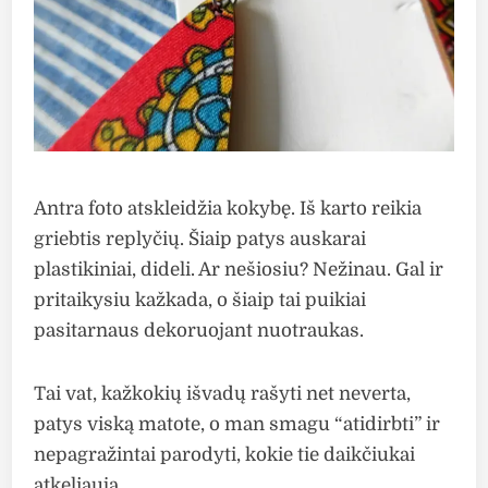
Antra foto atskleidžia kokybę. Iš karto reikia
griebtis replyčių. Šiaip patys auskarai
plastikiniai, dideli. Ar nešiosiu? Nežinau. Gal ir
pritaikysiu kažkada, o šiaip tai puikiai
pasitarnaus dekoruojant nuotraukas.
Tai vat, kažkokių išvadų rašyti net neverta,
patys viską matote, o man smagu “atidirbti” ir
nepagražintai parodyti, kokie tie daikčiukai
atkeliauja.