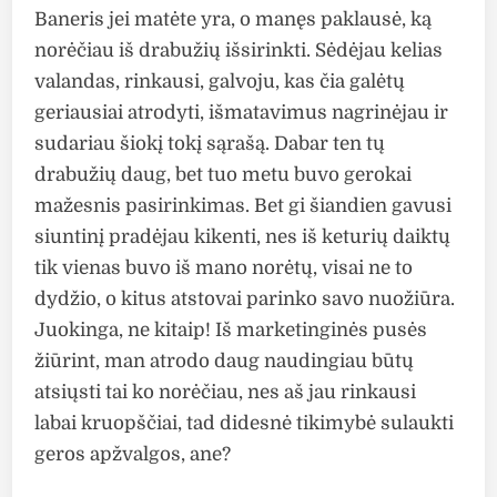
Baneris jei matėte yra, o manęs paklausė, ką
norėčiau iš drabužių išsirinkti. Sėdėjau kelias
valandas, rinkausi, galvoju, kas čia galėtų
geriausiai atrodyti, išmatavimus nagrinėjau ir
sudariau šiokį tokį sąrašą. Dabar ten tų
drabužių daug, bet tuo metu buvo gerokai
mažesnis pasirinkimas. Bet gi šiandien gavusi
siuntinį pradėjau kikenti, nes iš keturių daiktų
tik vienas buvo iš mano norėtų, visai ne to
dydžio, o kitus atstovai parinko savo nuožiūra.
Juokinga, ne kitaip! Iš marketinginės pusės
žiūrint, man atrodo daug naudingiau būtų
atsiųsti tai ko norėčiau, nes aš jau rinkausi
labai kruopščiai, tad didesnė tikimybė sulaukti
geros apžvalgos, ane?