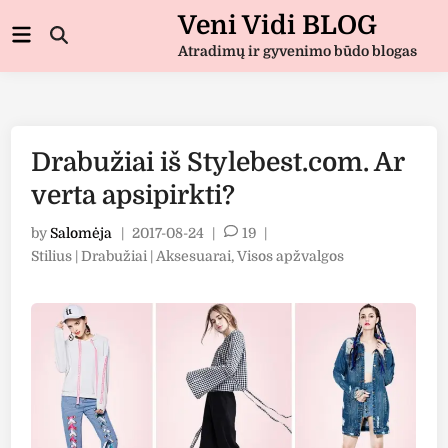
Skip
Veni Vidi BLOG
Main
to
Open
Menu
Atradimų ir gyvenimo būdo blogas
Search
content
Drabužiai iš Stylebest.com. Ar
verta apsipirkti?
by
Salomėja
|
2017-08-24
|
19
|
Posted
Stilius | Drabužiai | Aksesuarai
,
Visos apžvalgos
in