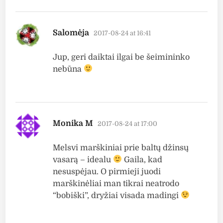
says:
Salomėja
2017-08-24 at 16:41
Jup, geri daiktai ilgai be šeimininko
nebūna
says:
Monika M
2017-08-24 at 17:00
Melsvi marškiniai prie baltų džinsų
vasarą – idealu
Gaila, kad
nesuspėjau. O pirmieji juodi
marškinėliai man tikrai neatrodo
“bobiški”, dryžiai visada madingi