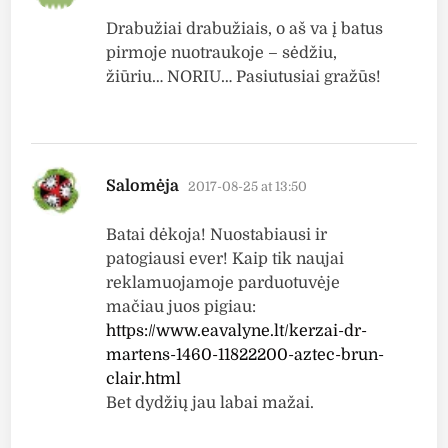
Drabužiai drabužiais, o aš va į batus
pirmoje nuotraukoje – sėdžiu,
žiūriu… NORIU… Pasiutusiai gražūs!
says:
Salomėja
2017-08-25 at 13:50
Batai dėkoja! Nuostabiausi ir
patogiausi ever! Kaip tik naujai
reklamuojamoje parduotuvėje
mačiau juos pigiau:
https://www.eavalyne.lt/kerzai-dr-
martens-1460-11822200-aztec-brun-
clair.html
Bet dydžių jau labai mažai.