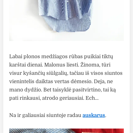
Labai plonos medžiagos rūbas puikiai tiktų
karštai dienai. Malonus liesti. Žinoma, tūri
visur kyšančių siūlgalių, tačiau iš visos siuntos
vienintelis daiktas vertas dėmesio. Deja, ne
mano dydžio. Bet taisyklė pasitvirtino, tai ką
pati rinkausi, atrodo geriausiai. Ech…
Na ir galiausiai siuntoje radau
auskarus
.