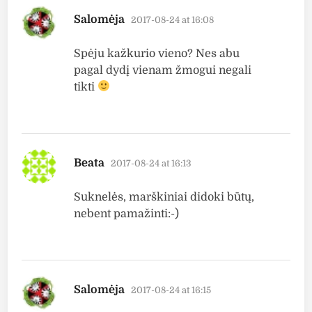
says:
Salomėja
2017-08-24 at 16:08
Spėju kažkurio vieno? Nes abu
pagal dydį vienam žmogui negali
tikti
says:
Beata
2017-08-24 at 16:13
Suknelės, marškiniai didoki būtų,
nebent pamažinti:-)
says:
Salomėja
2017-08-24 at 16:15