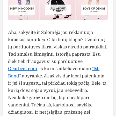
Aha, sakysite ir Salomėja jau reklamuoja
kiniškas šmutkes. O tai būtų blogai? Užsukus į
jų parduotuves tikrai viskas atrodo patraukliai.
Tad smalsu išmėginti. Istorija paprasta. Esu
šiek tiek draugavusi su parduotuve
Gearbest.com,
iš kurios atkeliavo mano
“Mi
Band”
apyrankė. Ja aš vis dar labai patenkinta
ir jei ši sugestų, tai pirkčiau tokią pačią. Beje, ta,
kurią dovanojau vyrui, jau nebeveikia.
Neatlaikė garažo darbų, tapo neatspari
vandeniui. Tačiau aš, kartojuosi, saviške
džiaugiuosi. Ir net įsigijau gražesnę nei