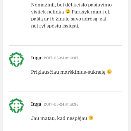
Nemažinti, bet dėl keisto pasiuvimo
vistiek netinka
Parašyk man į el.
paštą ar fb žinute savo adresą, gal
net ryt spėsiu išsiųsti.
says:
Inga
2017-08-24 at 16:37
Priglausčiau marškinius-suknelę
says:
Inga
2017-08-24 at 16:38
Jau matau, kad nespėjau