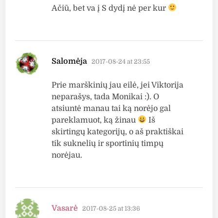
Ačiū, bet va į S dydį nė per kur
says:
Salomėja
2017-08-24 at 23:55
Prie marškinių jau eilė, jei Viktorija
neparašys, tada Monikai :). O
atsiuntė manau tai ką norėjo gal
pareklamuot, ką žinau
Iš
skirtingų kategorijų, o aš praktiškai
tik suknelių ir sportinių timpų
norėjau.
says:
Vasarė
2017-08-25 at 13:36