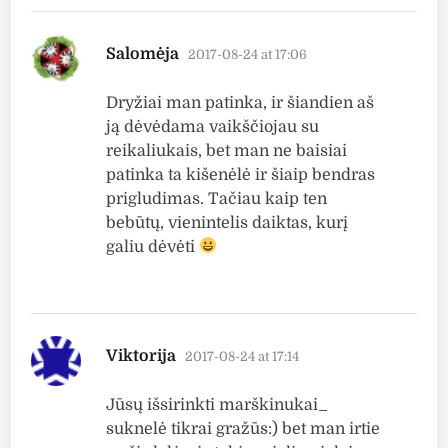
says:
Salomėja
2017-08-24 at 17:06
Dryžiai man patinka, ir šiandien aš
ją dėvėdama vaikščiojau su
reikaliukais, bet man ne baisiai
patinka ta kišenėlė ir šiaip bendras
prigludimas. Tačiau kaip ten
bebūtų, vienintelis daiktas, kurį
galiu dėvėti
says:
Viktorija
2017-08-24 at 17:14
Jūsų išsirinkti marškinukai_
suknelė tikrai gražūs:) bet man irtie