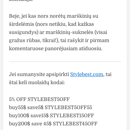
Beje, jei kas nors norėtų marškinių su
širdelėmis (nors netikiu, kad kažkas
susigundys) ar marškinių-suknelės (visai
gražus rūbas, tikrai!), tai rašykit ir pirmam
komentaruose panorėjusiam atiduosiu.
Jei sumanysite apsipirkti
Stylebest.com
, tai
štai keli nuolaidų kodai:
5% OFF STYLEBEST5OFF
buy55$ save5$ STYLEBEST5OFF55
buy100$ save15$ STYLEBEST15OFF
buy200$ save 45$ STYLEBEST45OFF