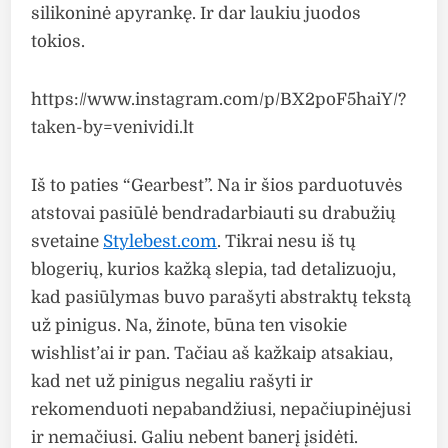
silikoninė apyrankę. Ir dar laukiu juodos
tokios.
https://www.instagram.com/p/BX2poF5haiY/?
taken-by=venividi.lt
Iš to paties “Gearbest”. Na ir šios parduotuvės
atstovai pasiūlė bendradarbiauti su drabužių
svetaine
Stylebest.com
. Tikrai nesu iš tų
blogerių, kurios kažką slepia, tad detalizuoju,
kad pasiūlymas buvo parašyti abstraktų tekstą
už pinigus. Na, žinote, būna ten visokie
wishlist’ai ir pan. Tačiau aš kažkaip atsakiau,
kad net už pinigus negaliu rašyti ir
rekomenduoti nepabandžiusi, nepačiupinėjusi
ir nemačiusi. Galiu nebent banerį įsidėti.