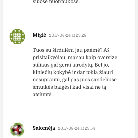
šiuose nuotraukose.
says:
Miglė
2017-08-24 at 23:28
Tuos su širdutėm jau paėmė? Aš
prisitaikyčiau, manau kaip oversize
stiliaus gal gerai atrodytų. Bet jo,
kiniečių kokybė ir dar tokia žiauri
nesuprantu, gal pas juos sandėliuse
šmutkės baigėsi kad visai ne tą
atsiuntė
says:
Salomėja
2017-08-24 at 23:54