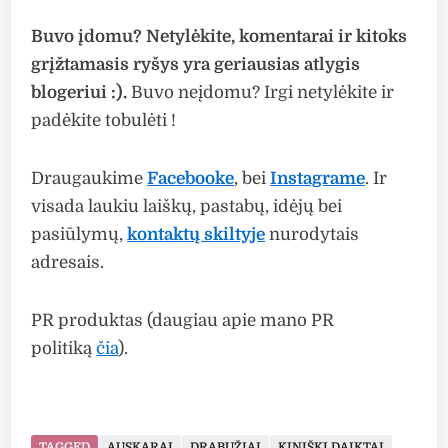
Buvo įdomu? Netylėkite, komentarai ir kitoks
grįžtamasis ryšys yra geriausias atlygis
blogeriui :).
Buvo neįdomu? Irgi netylėkite ir
padėkite tobulėti !
Draugaukime
Facebooke
, bei
Instagrame
. Ir
visada laukiu laiškų, pastabų, idėjų bei
pasiūlymų,
kontaktų skiltyje
nurodytais
adresais.
PR produktas (daugiau apie mano PR
politiką
čia
).
TAGGED
AUSKARAI
DRABUŽIAI
KINIŠKI DAIKTAI