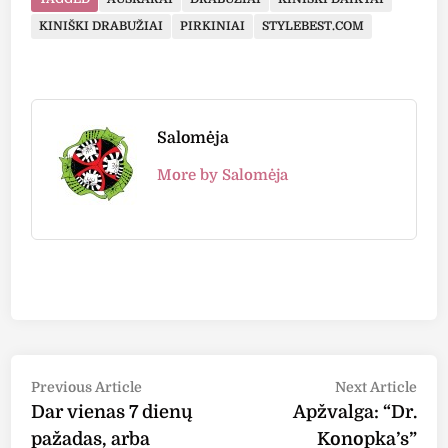
KINIŠKI DRABUŽIAI
PIRKINIAI
STYLEBEST.COM
Salomėja
More by Salomėja
Post
Previous
Nex
Previous Article
Next Article
article:
arti
Dar vienas 7 dienų
Apžvalga: “Dr.
navigation
pažadas, arba
Konopka’s”