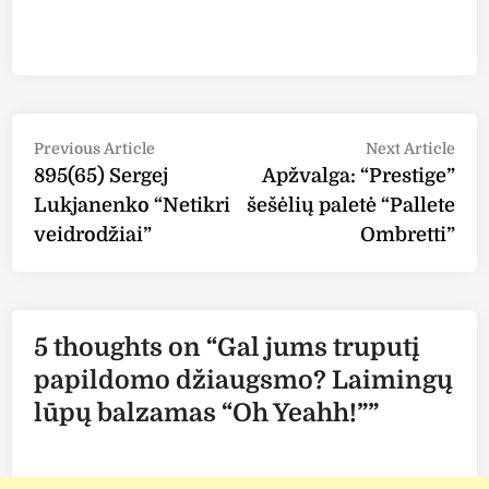
Post
Previous
Nex
Previous Article
Next Article
article:
arti
895(65) Sergej
Apžvalga: “Prestige”
navigation
Lukjanenko “Netikri
šešėlių paletė “Pallete
veidrodžiai”
Ombretti”
5 thoughts on “
Gal jums truputį
papildomo džiaugsmo? Laimingų
lūpų balzamas “Oh Yeahh!”
”