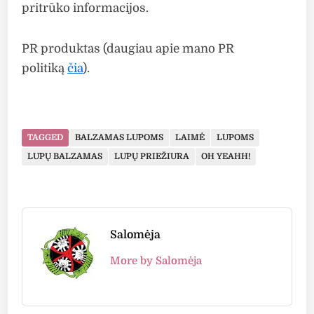
pritrūko informacijos.
PR produktas (daugiau apie mano PR
politiką
čia
).
TAGGED
BALZAMAS LŪPOMS
LAIMĖ
LŪPOMS
LŪPŲ BALZAMAS
LŪPŲ PRIEŽIŪRA
OH YEAHH!
Salomėja
More by Salomėja