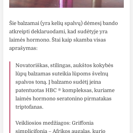
Šie balzamai (yra kelių spalvų) dėmesį bando
atkreipti deklaruodami, kad sudėtyje yra
laimės hormono. Štai kaip skamba visas
aprašymas:
Novatoriškas, stilingas, aukštos kokybės
lūpų balzamas suteikia lūpoms švelnų
spalvos toną. Į balzamo sudėtį įeina
patentuotas HBC ® kompleksas, kuriame
laimės hormono seratonino pirmatakas
triptofanas.
Veikliosios medžiagos: Griffonia
simplicifonia – Afrikos augalas, kurio