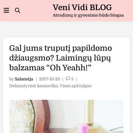
Skip
Veni Vidi BLOG
Main
to
Open
Menu
Atradimų ir gyvenimo būdo blogas
Search
content
Gal jums truputį papildomo
džiaugsmo? Laimingų lūpų
balzamas “Oh Yeahh!”
by
Salomėja
|
2017-10-23
|
5
|
Posted
Dekoratyvinė kosmetika
,
Visos apžvalgos
in