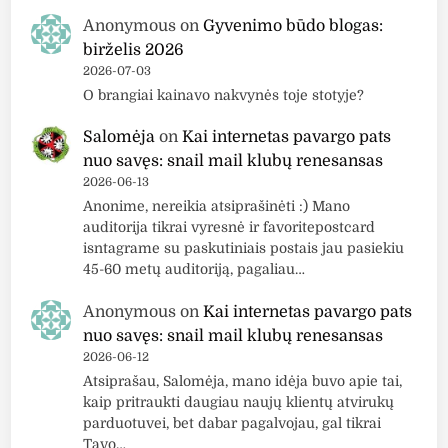
Anonymous
on
Gyvenimo būdo blogas:
birželis 2026
2026-07-03
O brangiai kainavo nakvynės toje stotyje?
Salomėja
on
Kai internetas pavargo pats
nuo savęs: snail mail klubų renesansas
2026-06-13
Anonime, nereikia atsiprašinėti :) Mano
auditorija tikrai vyresnė ir favoritepostcard
isntagrame su paskutiniais postais jau pasiekiu
45-60 metų auditoriją, pagaliau…
Anonymous
on
Kai internetas pavargo pats
nuo savęs: snail mail klubų renesansas
2026-06-12
Atsiprašau, Salomėja, mano idėja buvo apie tai,
kaip pritraukti daugiau naujų klientų atvirukų
parduotuvei, bet dabar pagalvojau, gal tikrai
Tavo…