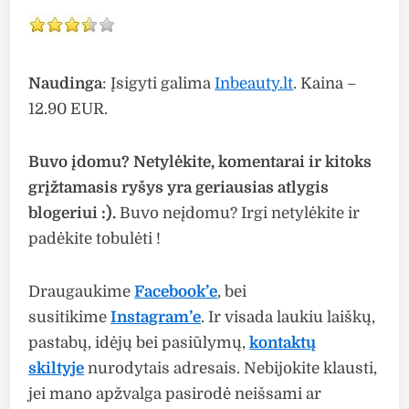
Naudinga
: Įsigyti galima
Inbeauty.lt
. Kaina –
12.90 EUR.
Buvo įdomu? Netylėkite, komentarai ir kitoks
grįžtamasis ryšys yra geriausias atlygis
blogeriui :).
Buvo neįdomu? Irgi netylėkite ir
padėkite tobulėti !
Draugaukime
Facebook’e
, bei
susitikime
Instagram’e
. Ir visada laukiu laiškų,
pastabų, idėjų bei pasiūlymų,
kontaktų
skiltyje
nurodytais adresais. Nebijokite klausti,
jei mano apžvalga pasirodė neišsami ar