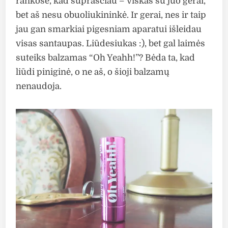
rankose, kad suprasčiau – viskas su juo gerai,
bet aš nesu obuoliukininkė. Ir gerai, nes ir taip
jau gan smarkiai pigesniam aparatui išleidau
visas santaupas. Liūdesiukas :), bet gal laimės
suteiks balzamas “Oh Yeahh!”? Bėda ta, kad
liūdi piniginė, o ne aš, o šioji balzamų
nenaudoja.