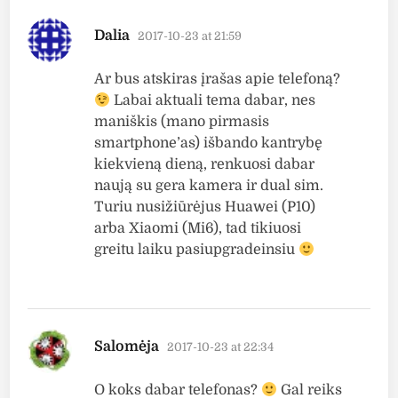
says:
Dalia
2017-10-23 at 21:59
Ar bus atskiras įrašas apie telefoną?
Labai aktuali tema dabar, nes
maniškis (mano pirmasis
smartphone’as) išbando kantrybę
kiekvieną dieną, renkuosi dabar
naują su gera kamera ir dual sim.
Turiu nusižiūrėjus Huawei (P10)
arba Xiaomi (Mi6), tad tikiuosi
greitu laiku pasiupgradeinsiu
says:
Salomėja
2017-10-23 at 22:34
O koks dabar telefonas?
Gal reiks