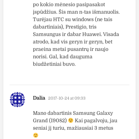
po kokio mėnesio pasipasakot
įspūdžius. Šis man n-tas išmanuolis.
Turėjau HTC su windows (ne tais
dabartiniais), Prestigio, tris
Samsungus ir dabar Huawei. Visada
atrodo, kad vis geryn ir geryn, bet
praeina metai pusantrų ir naujo
norisi. Gal, kad dauguma
biudžetiniai buvo.
says:
Dalia
2017-10-24 at 09:33
Mano dabartinis Samsung Galaxy
Grand (I9082)
Kai pagalvoju, jau
seniai jį turiu, mažiausiai 3 metus