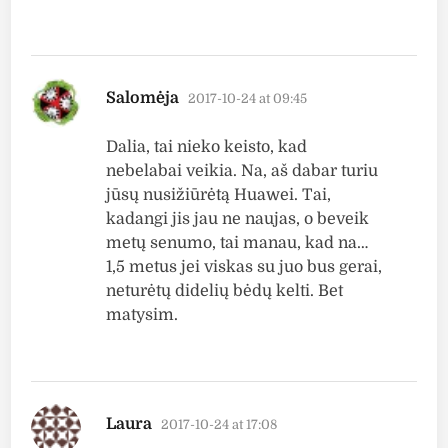
says:
Salomėja
2017-10-24 at 09:45
Dalia, tai nieko keisto, kad
nebelabai veikia. Na, aš dabar turiu
jūsų nusižiūrėtą Huawei. Tai,
kadangi jis jau ne naujas, o beveik
metų senumo, tai manau, kad na…
1,5 metus jei viskas su juo bus gerai,
neturėtų didelių bėdų kelti. Bet
matysim.
says:
Laura
2017-10-24 at 17:08