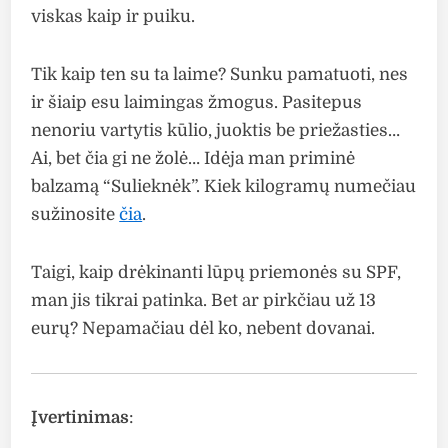
viskas kaip ir puiku.
Tik kaip ten su ta laime? Sunku pamatuoti, nes
ir šiaip esu laimingas žmogus. Pasitepus
nenoriu vartytis kūlio, juoktis be priežasties…
Ai, bet čia gi ne žolė… Idėja man priminė
balzamą “Sulieknėk”. Kiek kilogramų numečiau
sužinosite
čia
.
Taigi, kaip drėkinanti lūpų priemonės su SPF,
man jis tikrai patinka. Bet ar pirkčiau už 13
eurų? Nepamačiau dėl ko, nebent dovanai.
Įvertinimas
: