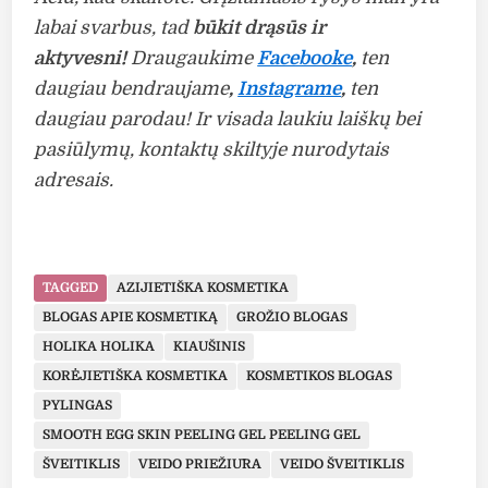
labai svarbus, tad
b
ūkit drąsūs ir
aktyvesni!
Draugaukime
Facebooke
,
ten
daugiau bendraujame
,
Instagrame
,
ten
daugiau parodau! Ir visada laukiu laiškų bei
pasiūlymų, kontaktų skiltyje nurodytais
adresais.
TAGGED
AZIJIETIŠKA KOSMETIKA
BLOGAS APIE KOSMETIKĄ
GROŽIO BLOGAS
HOLIKA HOLIKA
KIAUŠINIS
KORĖJIETIŠKA KOSMETIKA
KOSMETIKOS BLOGAS
PYLINGAS
SMOOTH EGG SKIN PEELING GEL PEELING GEL
ŠVEITIKLIS
VEIDO PRIEŽIŪRA
VEIDO ŠVEITIKLIS