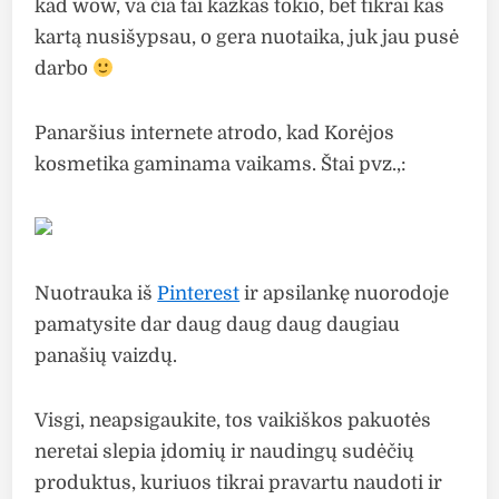
kad wow, va čia tai kažkas tokio, bet tikrai kas
kartą nusišypsau, o gera nuotaika, juk jau pusė
darbo
Panaršius internete atrodo, kad Korėjos
kosmetika gaminama vaikams. Štai pvz.,:
Nuotrauka iš
Pinterest
ir apsilankę nuorodoje
pamatysite dar daug daug daug daugiau
panašių vaizdų.
Visgi, neapsigaukite, tos vaikiškos pakuotės
neretai slepia įdomių ir naudingų sudėčių
produktus, kuriuos tikrai pravartu naudoti ir