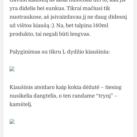
yra didelis bei sunkus. Tikrai mačiusi tik
nuotraukose, aš įsivaizdavau jį ne daug didesnį
už vištos kiaušą :). Na, bet talpina 140ml
produkto, tai negali būti lengvas.
Palyginimas su tikru L dydžio kiaušiniu:
Kiaušinis atsidaro kaip kokia dėžutė – tiesiog
nusikelia dangtelis, o ten randame “trynį” –
kamštelį.