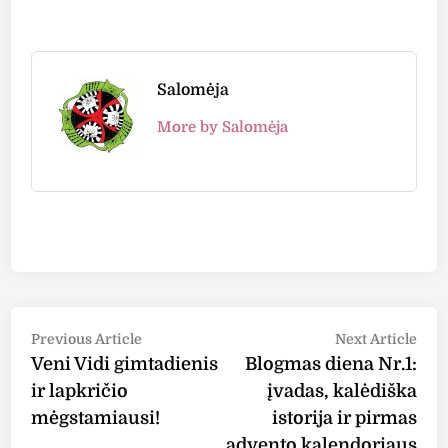
Salomėja
More by Salomėja
Post
Previous
Nex
Previous Article
Next Article
article:
arti
Veni Vidi gimtadienis
Blogmas diena Nr.1:
navigation
ir lapkričio
įvadas, kalėdiška
mėgstamiausi!
istorija ir pirmas
advento kalendoriaus