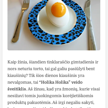
Kaip žinia, šiandien tinklaraščio gimtadienis ir
nors neturiu torto, tai gal galiu pasiūlyti bent
kiaušinių? Tik šios dienos kiaušinis yra
nevalgomas, tai
“Holika Holika” veido
šveitiklis
. Aš žinau, kad yra žmonių, kurie visai
nesižavi tomis juokingomis korėjietiškomis
produktų pakuotėmis. Aš irgi negaliu sakyti,