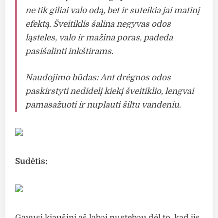
ne tik giliai valo odą, bet ir suteikia jai matinį
efektą. Šveitiklis šalina negyvas odos
ląsteles, valo ir mažina poras, padeda
pasišalinti inkštirams.
Naudojimo būdas: Ant drėgnos odos
paskirstyti nedidelį kiekį šveitiklio, lengvai
pamasažuoti ir nuplauti šiltu vandeniu
.
Sudėtis:
Gavusi kiaušinį aš labai nustebau dėl to, kad jis