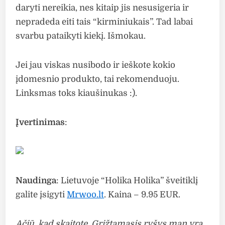
daryti nereikia, nes kitaip jis nesusigeria ir
nepradeda eiti tais “kirminiukais”. Tad labai
svarbu pataikyti kiekį. Išmokau.
Jei jau viskas nusibodo ir ieškote kokio
įdomesnio produkto, tai rekomenduoju.
Linksmas toks kiaušinukas :).
Įvertinimas
:
Naudinga
: Lietuvoje “Holika Holika” šveitiklį
galite įsigyti
Mrwoo.lt
. Kaina – 9.95 EUR.
Ačiū, kad skaitote. Grįžtamasis ryšys man yra