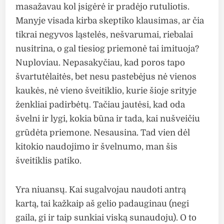
masažavau kol įsigėrė ir pradėjo rutuliotis.
Manyje visada kirba skeptiko klausimas, ar čia
tikrai negyvos ląstelės, nešvarumai, riebalai
nusitrina, o gal tiesiog priemonė tai imituoja?
Nuploviau. Nepasakyčiau, kad poros tapo
švartutėlaitės, bet nesu pastebėjus nė vienos
kaukės, nė vieno šveitiklio, kurie šioje srityje
ženkliai padirbėtų. Tačiau jautėsi, kad oda
švelni ir lygi, kokia būna ir tada, kai nušveičiu
grūdėta priemone. Nesausina. Tad vien dėl
kitokio naudojimo ir švelnumo, man šis
šveitiklis patiko.
Yra niuansų. Kai sugalvojau naudoti antrą
kartą, tai kažkaip aš gelio padauginau (negi
gaila, gi ir taip sunkiai viską sunaudoju). O to