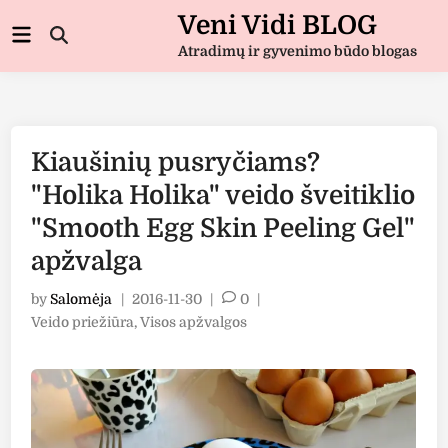
Skip
Veni Vidi BLOG
Main
to
Open
Menu
Atradimų ir gyvenimo būdo blogas
Search
content
Kiaušinių pusryčiams?
"Holika Holika" veido šveitiklio
"Smooth Egg Skin Peeling Gel"
apžvalga
by
Salomėja
|
2016-11-30
|
0
|
Posted
Veido priežiūra
,
Visos apžvalgos
in