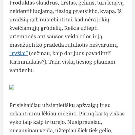
Produktas skaidrus, tirštas, gelinis, turi lengvą
neidentifiluojamą, tiesiog prausiklio, kvapą. Iš
pradžių gali nustebinti tai, kad nėra jokių
šveičiamųjų grūdelių. Reikia užtepti
priemonės ant sausos veido odos ir ją
masažuoti ko pradeda rutuliotis nešvarumų
“ryžiai”
(nežinau, kaip dar juos pavadinti?
Kirminiukais?). Tada viską tiesiog plaunam
vandeniu.
Prisiskaičiau užsienietiškų apžvalgų ir su
nekantrumu lėkiau mėginti. Pirmą kartą viskas
vyko taip kaip ir turėjo. Nusiprausiau,
nusausinau veidą, užtepiau šiek tiek gelio,