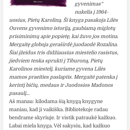
gyvenimas“
nukelia į 1964-
uosius, Pietų Karoliną. Ši knyga pasakoja Lilės
Ouvens gyvenimo istoriją, gaubiamą miglotų
prisiminimų apie popietę, kai žuvo jos motina.
Mergaitę globoja geraširdė juodaodė Rozalina.
Šiai įžeidus tris didžiausius miestelio rasistus,
jiedviem tenka sprukti į Tiburoną, Pietų
Karolinos miestelį, kuriame gyvena Lilės
mamos praeities paslaptis. Mergaitė patenka į
kerintį bičių, medaus ir Juodosios Madonos
pasaulį…
Aš manau: kilodama šią knygą knygyne
maniau, kad ji vaikiška. Bibliotekoje radau
bendrame skyriuje. Ir vistik patraukė kažkuo.
Labai miela knyga. Vėl sakysiu, kad kažkuo