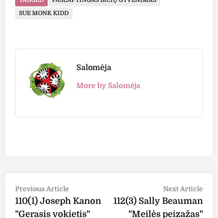
TAGGED
PASLAPTINGAS BIČIŲ GYVENIMAS
SUE MONK KIDD
Salomėja
More by Salomėja
Post
Previous
Nex
Previous Article
Next Article
article:
arti
110(1) Joseph Kanon
112(3) Sally Beauman
navigation
"Gerasis vokietis"
"Meilės peizažas"