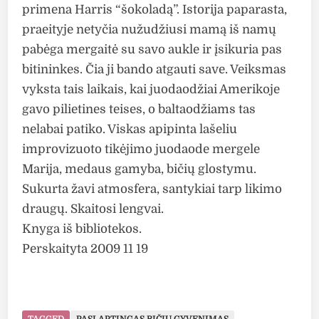
primena Harris “šokoladą”. Istorija paparasta,
praeityje netyčia nužudžiusi mamą iš namų
pabėga mergaitė su savo aukle ir įsikuria pas
bitininkes. Čia ji bando atgauti save. Veiksmas
vyksta tais laikais, kai juodaodžiai Amerikoje
gavo pilietines teises, o baltaodžiams tas
nelabai patiko. Viskas apipinta lašeliu
improvizuoto tikėjimo juodaode mergele
Marija, medaus gamyba, bičių glostymu.
Sukurta žavi atmosfera, santykiai tarp likimo
draugų. Skaitosi lengvai.
Knyga iš bibliotekos.
Perskaityta 2009 11 19