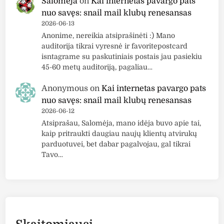
Salomėja
on
Kai internetas pavargo pats
nuo savęs: snail mail klubų renesansas
2026-06-13
Anonime, nereikia atsiprašinėti :) Mano
auditorija tikrai vyresnė ir favoritepostcard
isntagrame su paskutiniais postais jau pasiekiu
45-60 metų auditoriją, pagaliau…
Anonymous
on
Kai internetas pavargo pats
nuo savęs: snail mail klubų renesansas
2026-06-12
Atsiprašau, Salomėja, mano idėja buvo apie tai,
kaip pritraukti daugiau naujų klientų atvirukų
parduotuvei, bet dabar pagalvojau, gal tikrai
Tavo…