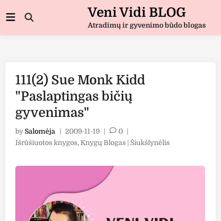
Skip
Veni Vidi BLOG
Main
to
Open
Menu
Atradimų ir gyvenimo būdo blogas
Search
content
111(2) Sue Monk Kidd
"Paslaptingas bičių
gyvenimas"
by
Salomėja
|
2009-11-19
|
0
|
Posted
Išrūšiuotos knygos
,
Knygų Blogas | Šiukšlynėlis
in