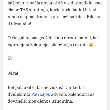
laiškeliu ir pačia dovana! Aš vis dar netikiu, kad
čia ne TAS siuntinys, kurio turiu laukti ir kad
mano slaptas draugas yra kažkas kitas. Eik jau
:D. Maustai!
O čia galite pasigrožėti, kaip atrodo namai, kai
išprotėjusi Salomėja įsilaužinėja į siuntą
Jėga!
Bet palaukite, dar ne viskas! Dar laukia
dvidešimta
Patricijos
advento kalendoriaus
dovanėlė. Šios dienos užuomina: