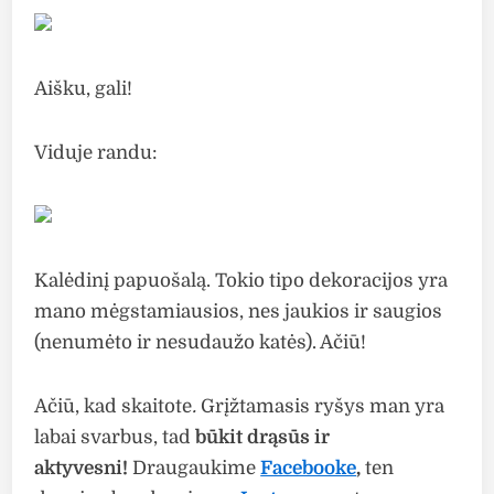
Aišku, gali!
Viduje randu:
Kalėdinį papuošalą. Tokio tipo dekoracijos yra
mano mėgstamiausios, nes jaukios ir saugios
(nenumėto ir nesudaužo katės). Ačiū!
Ačiū, kad skaitote
.
Grįžtamasis ryšys man yra
labai svarbus, tad
b
ūkit drąsūs ir
aktyvesni!
Draugaukime
Facebooke
,
ten