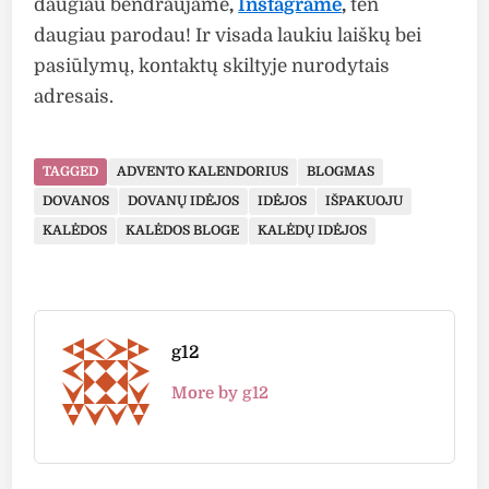
daugiau bendraujame
,
Instagrame
,
ten
daugiau parodau! Ir visada laukiu laiškų bei
pasiūlymų, kontaktų skiltyje nurodytais
adresais.
TAGGED
ADVENTO KALENDORIUS
BLOGMAS
DOVANOS
DOVANŲ IDĖJOS
IDĖJOS
IŠPAKUOJU
KALĖDOS
KALĖDOS BLOGE
KALĖDŲ IDĖJOS
g12
More by g12