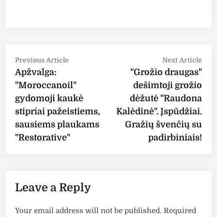
Post
Previous
Nex
Previous Article
Next Article
article:
arti
Apžvalga:
"Grožio draugas"
navigation
"Moroccanoil"
dešimtoji grožio
gydomoji kaukė
dėžutė "Raudona
stipriai pažeistiems,
Kalėdinė". Įspūdžiai.
sausiems plaukams
Gražių švenčių su
"Restorative"
padirbiniais!
Leave a Reply
Your email address will not be published.
Required