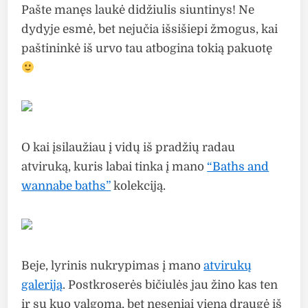
Pašte manęs laukė didžiulis siuntinys! Ne
dydyje esmė, bet nejučia išsišiepi žmogus, kai
paštininkė iš urvo tau atbogina tokią pakuotę
O kai įsilaužiau į vidų iš pradžių radau
atviruką, kuris labai tinka į mano
“Baths and
wannabe baths”
kolekciją.
Beje, lyrinis nukrypimas į mano
atvirukų
galeriją
. Postkroserės bičiulės jau žino kas ten
ir su kuo valgoma, bet neseniai viena draugė iš