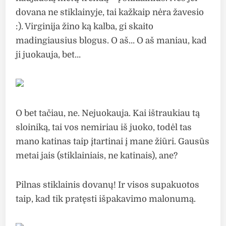
dovana ne stiklainyje, tai kažkaip nėra žavesio
:). Virginija žino ką kalba, gi skaito
madingiausius blogus. O aš… O aš maniau, kad
ji juokauja, bet…
O bet tačiau, ne. Nejuokauja. Kai ištraukiau tą
sloiniką, tai vos nemiriau iš juoko, todėl tas
mano katinas taip įtartinai į mane žiūri. Gausūs
metai jais (stiklainiais, ne katinais), ane?
Pilnas stiklainis dovanų! Ir visos supakuotos
taip, kad tik pratęsti išpakavimo malonumą.