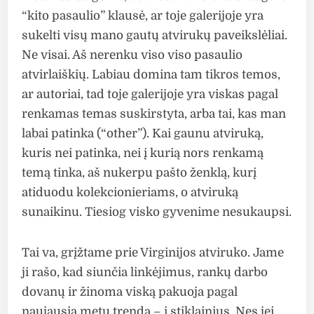
“kito pasaulio” klausė, ar toje galerijoje yra
sukelti visų mano gautų atvirukų paveikslėliai.
Ne visai. Aš nerenku viso viso pasaulio
atvirlaiškių. Labiau domina tam tikros temos,
ar autoriai, tad toje galerijoje yra viskas pagal
renkamas temas suskirstyta, arba tai, kas man
labai patinka (“other”). Kai gaunu atviruką,
kuris nei patinka, nei į kurią nors renkamą
temą tinka, aš nukerpu pašto ženklą, kurį
atiduodu kolekcionieriams, o atviruką
sunaikinu. Tiesiog visko gyvenime nesukaupsi.
Tai va, grįžtame prie Virginijos atviruko. Jame
ji rašo, kad siunčia linkėjimus, rankų darbo
dovanų ir žinoma viską pakuoja pagal
naujausią metų trendą – į stiklainius. Nes jei