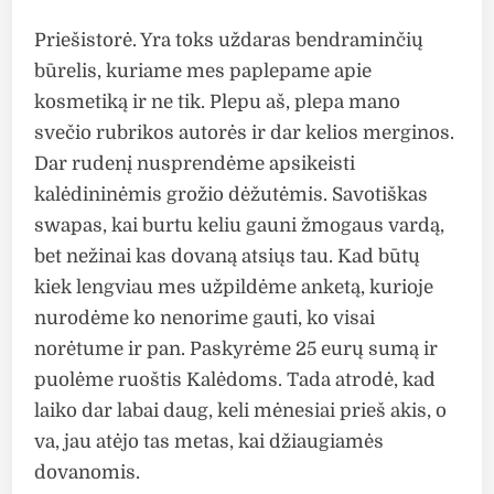
Priešistorė. Yra toks uždaras bendraminčių
būrelis, kuriame mes paplepame apie
kosmetiką ir ne tik. Plepu aš, plepa mano
svečio rubrikos autorės ir dar kelios merginos.
Dar rudenį nusprendėme apsikeisti
kalėdininėmis grožio dėžutėmis. Savotiškas
swapas, kai burtu keliu gauni žmogaus vardą,
bet nežinai kas dovaną atsiųs tau. Kad būtų
kiek lengviau mes užpildėme anketą, kurioje
nurodėme ko nenorime gauti, ko visai
norėtume ir pan. Paskyrėme 25 eurų sumą ir
puolėme ruoštis Kalėdoms. Tada atrodė, kad
laiko dar labai daug, keli mėnesiai prieš akis, o
va, jau atėjo tas metas, kai džiaugiamės
dovanomis.