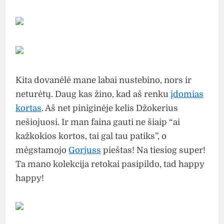
Kita dovanėlė mane labai nustebino, nors ir
neturėtų. Daug kas žino, kad aš renku
įdomias
kortas
. Aš net piniginėje kelis Džokerius
nešiojuosi. Ir man faina gauti ne šiaip “ai
kažkokios kortos, tai gal tau patiks”, o
mėgstamojo
Gorjuss
pieštas! Na tiesiog super!
Ta mano kolekcija retokai pasipildo, tad happy
happy!