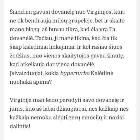
Šiandien gavusi dovanėlę nuo Virginijos, kuri
ne tik bendrauja mūsų grupelėje, bet ir skaito
mano blogą, aš buvau tikra, kad čia yra Ta
dovanėlė. Tačiau, ji mane tikina, kad čia tik
šiaip kalėdiniai linkėjimai. Ir kol rašiau šiuos
žodžius, nuo vienos skaitytojos gavau žinutę,
kad atkeliauja dar viena dovanėlė.
Įsivaizduojat, kokia
hyperturbo
Kalėdinė
nuotaika apima?
Virginija man leido parodyti savo dovanėlę ir
jums, kuo aš labai džiaugiuosi, nes kažkaip nes
kažkaip nemoku slėpti gerų emocijų ir norisi
dalintis!