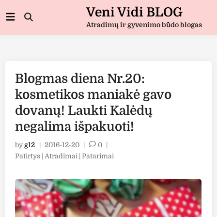
Skip
Veni Vidi BLOG
Main
to
Open
Menu
Atradimų ir gyvenimo būdo blogas
Search
content
Blogmas diena Nr.20:
kosmetikos maniakė gavo
dovanų! Laukti Kalėdų
negalima išpakuoti!
by
g12
|
2016-12-20
|
0
|
Posted
Patirtys | Atradimai | Patarimai
in